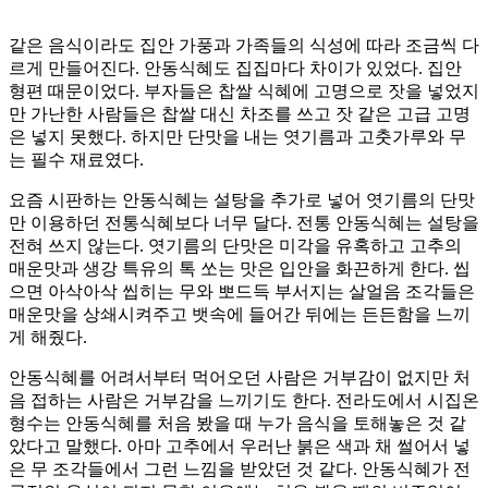
같은 음식이라도 집안 가풍과 가족들의 식성에 따라 조금씩 다
르게 만들어진다. 안동식혜도 집집마다 차이가 있었다. 집안
형편 때문이었다. 부자들은 찹쌀 식혜에 고명으로 잣을 넣었지
만 가난한 사람들은 찹쌀 대신 차조를 쓰고 잣 같은 고급 고명
은 넣지 못했다. 하지만 단맛을 내는 엿기름과 고춧가루와 무
는 필수 재료였다.
요즘 시판하는 안동식혜는 설탕을 추가로 넣어 엿기름의 단맛
만 이용하던 전통식혜보다 너무 달다. 전통 안동식혜는 설탕을
전혀 쓰지 않는다. 엿기름의 단맛은 미각을 유혹하고 고추의
매운맛과 생강 특유의 톡 쏘는 맛은 입안을 화끈하게 한다. 씹
으면 아삭아삭 씹히는 무와 뽀드득 부서지는 살얼음 조각들은
매운맛을 상쇄시켜주고 뱃속에 들어간 뒤에는 든든함을 느끼
게 해줬다.
안동식혜를 어려서부터 먹어오던 사람은 거부감이 없지만 처
음 접하는 사람은 거부감을 느끼기도 한다. 전라도에서 시집온
형수는 안동식혜를 처음 봤을 때 누가 음식을 토해놓은 것 같
았다고 말했다. 아마 고추에서 우러난 붉은 색과 채 썰어서 넣
은 무 조각들에서 그런 느낌을 받았던 것 같다. 안동식혜가 전