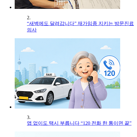
2.
“새벽에도 달려갑니다” 재가임종 지키는 방문진료
의사
3.
앱 없이도 택시 부릅니다 “120 전화 한 통이면 끝”