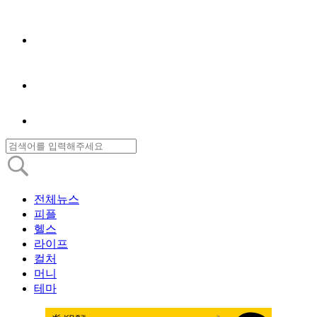
전체뉴스
피플
헬스
라이프
컬처
머니
테마