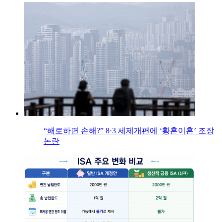
“해로하면 손해?” 8·3 세제개편에 ‘황혼이혼’ 조장
논란