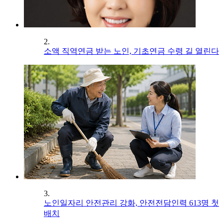
2.
소액 직역연금 받는 노인, 기초연금 수령 길 열린다
3.
노인일자리 안전관리 강화, 안전전담인력 613명 첫
배치