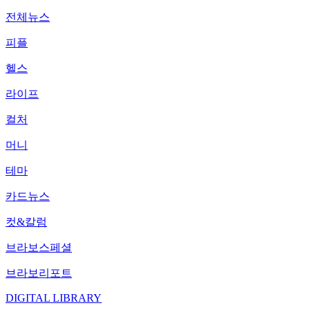
전체뉴스
피플
헬스
라이프
컬처
머니
테마
카드뉴스
컷&칼럼
브라보스페셜
브라보리포트
DIGITAL LIBRARY