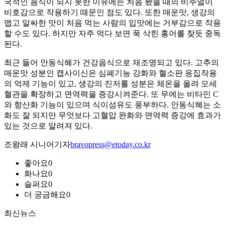
국적인 음식이 되지 못한 이유에는 처음 봤을 때의 비주얼이
비호감으로 작용하기 때문인 점도 있다. 또한 매운맛, 생강의
맵고 알싸한 맛이 처음 먹는 사람의 입맛에는 거부감으로 작용
할 수도 있다. 하지만 자주 먹다 보면 푹 삭힌 홍어를 찾듯 중독
된다.
최근 들어 안동식혜가 건강음식으로 재조명되고 있다. 고추의
매운맛 성분인 캡사이신은 심폐기능 강화와 혈소판 응집작용
의 억제 기능이 있고, 생강의 진저롤 성분은 체온을 올려 모세
혈관을 확장하고 면역력을 증강시켜준다. 또 무에는 비타민 C
와 항산화 기능이 있으며 식이섬유도 풍부하다. 안동식혜는 소
화도 잘 되지만 무엇보다 고혈압 완화와 면역력 증강에 효과가
있는 것으로 알려져 있다.
조왕래 시니어기자
bravopress@etoday.co.kr
좋아요
0
화나요
0
슬퍼요
0
더 궁금해요
0
최신뉴스