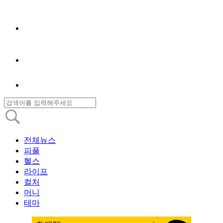
전체뉴스
피플
헬스
라이프
컬처
머니
테마