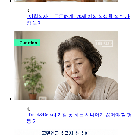
3.
“아침식사는 든든하게” 70세 이상 식생활 점수 가
장 높아
4.
[Trend&Bravo] 거절 못 하는 시니어가 끊어야 할 행
동 5