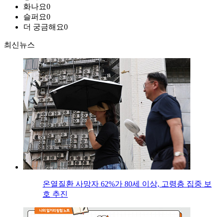
화나요
0
슬퍼요
0
더 궁금해요
0
최신뉴스
온열질환 사망자 62%가 80세 이상, 고령층 집중 보
호 추진