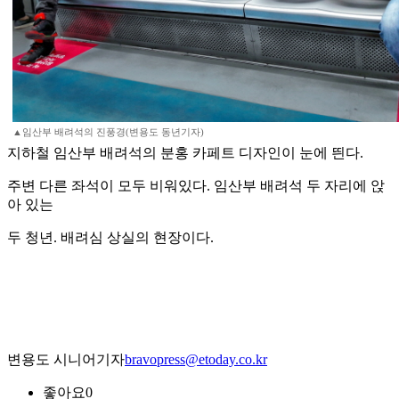
▲임산부 배려석의 진풍경(변용도 동년기자)
지하철 임산부 배려석의 분홍 카페트 디자인이 눈에 띈다.
주변 다른 좌석이 모두 비워있다. 임산부 배려석 두 자리에 앉
아 있는
두 청년. 배려심 상실의 현장이다.
변용도 시니어기자
bravopress@etoday.co.kr
좋아요
0