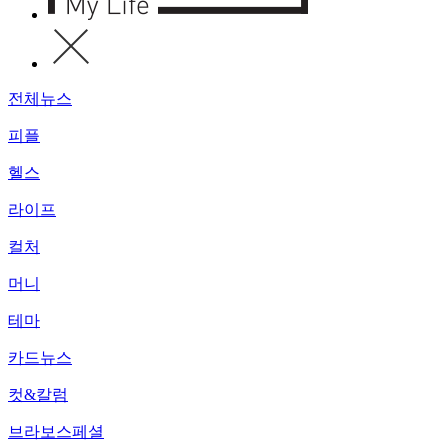
전체뉴스
피플
헬스
라이프
컬처
머니
테마
카드뉴스
컷&칼럼
브라보스페셜