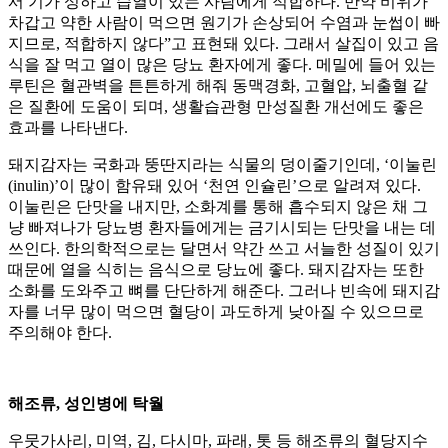
서 기가 성하고 습열이 있는 사람에게 적합하다. 만약 비위가
차갑고 약한 사람이 먹으면 원기가 손상되어 수염과 눈썹이 빠
지므로, 적합하지 않다”고 표현돼 있다. 그래서 살집이 있고 음
식을 잘 먹고 열이 많은 당뇨 환자에게 좋다. 메밀에 들어 있는
루틴은 혈관벽을 튼튼하게 해줘 동맥경화, 고혈압, 뇌출혈 같
은 질환에 도움이 되며, 생활습관형 만성질환 개선에도 좋은
효과를 나타낸다.
돼지감자는 국화과 뚱딴지라는 식물의 덩이줄기인데, ‘이눌린
(inulin)’이 많이 함유돼 있어 ‘천연 인슐린’으로 알려져 있다.
이눌린은 단맛을 내지만, 소화계를 통해 흡수되지 않은 채 그
냥 빠져나가 당뇨병 환자들에게는 금기시되는 단맛을 내는 데
쓰인다. 한의학적으로는 달면서 약간 쓰고 서늘한 성질이 있기
때문에 열을 식히는 음식으로 당뇨에 좋다. 돼지감자는 또한
소화를 도와주고 뼈를 단단하게 해준다. 그러나 빈속에 돼지감
자를 너무 많이 먹으면 혈당이 과도하게 낮아질 수 있으므로
주의해야 한다.
해조류, 성인병에 탁월
우뭇가사리, 미역, 김, 다시마, 파래, 톳 등 해조류의 혈당지수