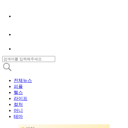
전체뉴스
피플
헬스
라이프
컬처
머니
테마