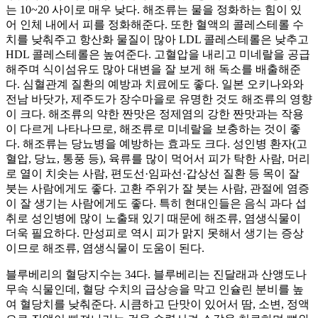
는 10~20 사이로 매우 낮다. 해조류는 물을 정화하는 힘이 있
어 인체 내에서 피를 정화해준다. 또한 혈액의 콜레스테롤 수
치를 낮춰주고 항산화 물질이 많아 LDL 콜레스테롤은 낮추고
HDL 콜레스테롤은 높여준다. 고혈압을 내리고 미네랄을 공급
해주며 식이섬유도 많아 대변을 잘 보게 해 독소를 배출해준
다. 심혈관계 질환의 예방과 치료에도 좋다. 일본 오키나와와
전남 바닷가, 제주도가 장수마을로 유명한 것도 해조류의 영향
이 크다. 해조류의 약한 짠맛은 정제염의 강한 짠맛과는 작용
이 다르게 나타나므로, 해조류로 미네랄을 보충하는 것이 좋
다. 해조류는 당뇨병을 예방하는 효과도 크다. 성인병 환자(고
혈압, 당뇨, 통풍 등), 육류를 많이 먹어서 피가 탁한 사람, 머리
로 열이 치솟는 사람, 편도선·임파선·갑상선 질환 등 목이 잘
붓는 사람에게도 좋다. 고환 주위가 잘 붓는 사람, 관절에 염증
이 잘 생기는 사람에게도 좋다. 특히 현대인들은 음식 과다 섭
취로 성인병에 많이 노출돼 있기 때문에 해조류, 염생식물이
더욱 필요하다. 만성피로 역시 피가 맑지 못해서 생기는 증상
이므로 해조류, 염생식물이 도움이 된다.
블루베리의 혈당지수는 34다. 블루베리는 진달래과 산앵도나
무속 식물인데, 혈당 수치의 급상승을 막고 인슐린 분비를 높
여 혈당치를 낮춰준다. 시큼하고 단맛이 있어서 땀, 소변, 정액