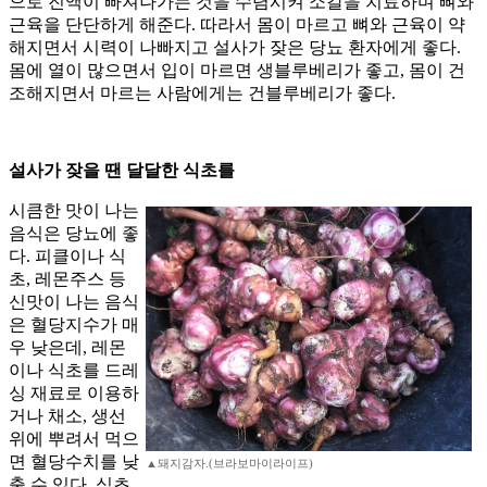
으로 진액이 빠져나가는 것을 수렴시켜 소갈을 치료하며 뼈와
근육을 단단하게 해준다. 따라서 몸이 마르고 뼈와 근육이 약
해지면서 시력이 나빠지고 설사가 잦은 당뇨 환자에게 좋다.
몸에 열이 많으면서 입이 마르면 생블루베리가 좋고, 몸이 건
조해지면서 마르는 사람에게는 건블루베리가 좋다.
설사가 잦을 땐 달달한 식초를
시큼한 맛이 나는
음식은 당뇨에 좋
다. 피클이나 식
초, 레몬주스 등
신맛이 나는 음식
은 혈당지수가 매
우 낮은데, 레몬
이나 식초를 드레
싱 재료로 이용하
거나 채소, 생선
위에 뿌려서 먹으
면 혈당수치를 낮
▲돼지감자.(브라보마이라이프)
출 수 있다. 식초