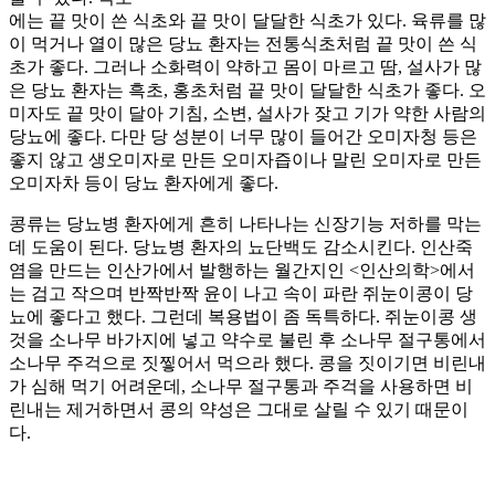
에는 끝 맛이 쓴 식초와 끝 맛이 달달한 식초가 있다. 육류를 많
이 먹거나 열이 많은 당뇨 환자는 전통식초처럼 끝 맛이 쓴 식
초가 좋다. 그러나 소화력이 약하고 몸이 마르고 땀, 설사가 많
은 당뇨 환자는 흑초, 홍초처럼 끝 맛이 달달한 식초가 좋다. 오
미자도 끝 맛이 달아 기침, 소변, 설사가 잦고 기가 약한 사람의
당뇨에 좋다. 다만 당 성분이 너무 많이 들어간 오미자청 등은
좋지 않고 생오미자로 만든 오미자즙이나 말린 오미자로 만든
오미자차 등이 당뇨 환자에게 좋다.
콩류는 당뇨병 환자에게 흔히 나타나는 신장기능 저하를 막는
데 도움이 된다. 당뇨병 환자의 뇨단백도 감소시킨다. 인산죽
염을 만드는 인산가에서 발행하는 월간지인 <인산의학>에서
는 검고 작으며 반짝반짝 윤이 나고 속이 파란 쥐눈이콩이 당
뇨에 좋다고 했다. 그런데 복용법이 좀 독특하다. 쥐눈이콩 생
것을 소나무 바가지에 넣고 약수로 불린 후 소나무 절구통에서
소나무 주걱으로 짓찧어서 먹으라 했다. 콩을 짓이기면 비린내
가 심해 먹기 어려운데, 소나무 절구통과 주걱을 사용하면 비
린내는 제거하면서 콩의 약성은 그대로 살릴 수 있기 때문이
다.