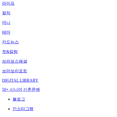
라이프
컬처
머니
테마
카드뉴스
컷&칼럼
브라보스페셜
브라보리포트
DIGITAL LIBRARY
50+ 시니어 신춘문예
블로그
인스타그램