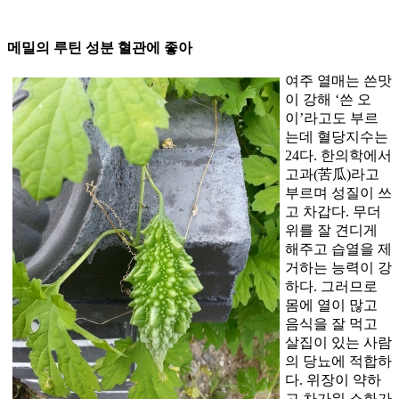
메밀의 루틴 성분 혈관에 좋아
여주 열매는 쓴맛
이 강해 ‘쓴 오
이’라고도 부르
는데 혈당지수는
24다. 한의학에서
고과(苦瓜)라고
부르며 성질이 쓰
고 차갑다. 무더
위를 잘 견디게
해주고 습열을 제
거하는 능력이 강
하다. 그러므로
몸에 열이 많고
음식을 잘 먹고
살집이 있는 사람
의 당뇨에 적합하
다. 위장이 약하
고 차가워 소화가