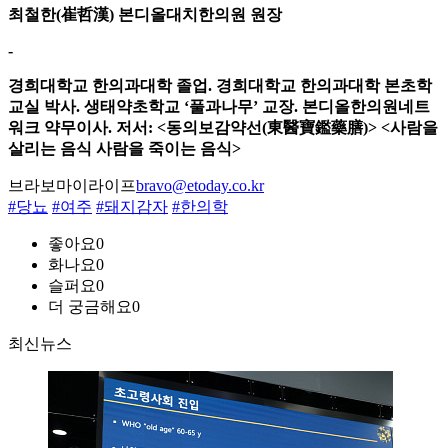
최철한(崔哲漢) 본디올대치한의원 원장
-
경희대학교 한의과대학 졸업. 경희대학교 한의과대학 본초학
교실 박사. 생태약초학교 ‘풀과나무’ 교장. 본디올한의원네트
워크 약무이사. 저서: <동의보감약선(東醫寶鑑藥膳)> <사람을
살리는 음식 사람을 죽이는 음식>
브라보마이라이프
bravo@etoday.co.kr
#당뇨
#여주
#돼지감자
#한의학
좋아요
0
화나요
0
슬퍼요
0
더 궁금해요
0
최신뉴스