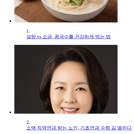
1.
설탕 vs 소금, 콩국수를 건강하게 먹는 법
2.
소액 직역연금 받는 노인, 기초연금 수령 길 열린다