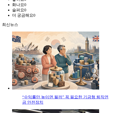
화나요
0
슬퍼요
0
더 궁금해요
0
최신뉴스
“수익률만 높이면 될까” 꼭 필요한 기금형 퇴직연
금 안전장치