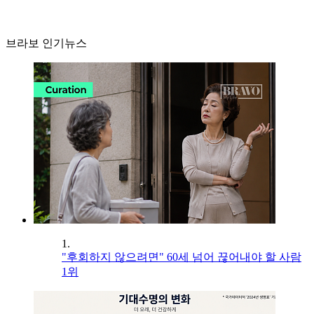
브라보 인기뉴스
1.
"후회하지 않으려면" 60세 넘어 끊어내야 할 사람
1위