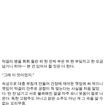
막걸리 병을 휘휘 돌린 뒤 한 잔씩 부은 뒤 짠 부딪치고 한 모금
넘기니 히야~~ 본 건 있어서 할 짓은 다 한다.
“그래 이 맛이었지.”
속성으로 대충 부침개 만들어 간장에 재어둔 깻잎에 싸 먹으니
깻잎이 막걸리 안주로 궁합이 척 맞는다는 사실을 처음 알았
다. 반 잔 넘기고 서로 불콰해진 얼굴 마주 보니 웃음이 절로 나
온다. 독한 고량주도 아니고 맑은 소주도 아닌 게 그 속을 알 수
없는 오리무중.