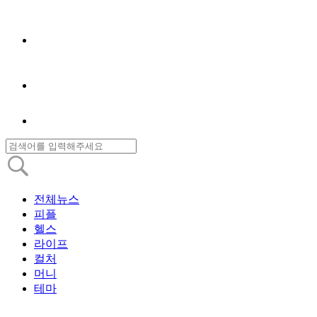
전체뉴스
피플
헬스
라이프
컬처
머니
테마