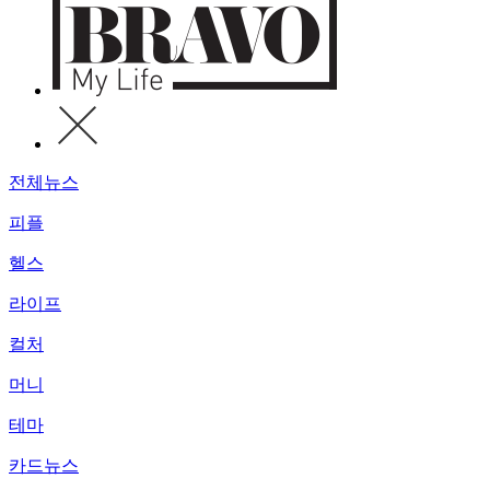
전체뉴스
피플
헬스
라이프
컬처
머니
테마
카드뉴스