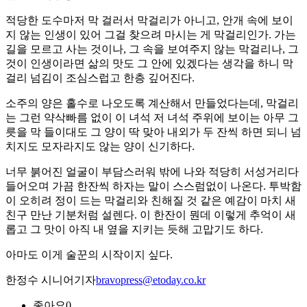
적당한 도수마저 막 걸러서 막걸리가 아니고, 안개 속에 보이
지 않는 인생이 있어 그걸 찾으려 마시는 게 막걸리인가. 가는
길을 모르고 사는 것이나, 그 속을 보여주지 않는 막걸리나, 그
것이 인생이라면 삶의 맛도 그 안에 있겠다는 생각을 하니 막
걸리 넘김이 조심스럽고 한층 깊어진다.
소주의 양은 홀수로 나오도록 계산해서 만들었다는데, 막걸리
는 그런 약삭빠름 없이 이 녀석 저 녀석 주위에 보이는 아무 그
릇을 막 들이대도 그 양이 딱 맞아 내외가 두 잔씩 하면 되니 넘
치지도 모자라지도 않는 양이 신기하다.
너무 붉어진 얼굴이 부담스러워 밖에 나와 적당히 서성거리다
들어오며 가끔 한잔씩 하자는 말이 스스럼없이 나온다. 투박함
이 오히려 정이 드는 막걸리와 친해질 것 같은 예감이 마치 새
친구 만난 기분처럼 설렌다. 이 한잔이 뭔데 이렇게 추억이 새
롭고 그 맛이 아직 내 옆을 지키는 듯해 고맙기도 하다.
아마도 이게 술꾼의 시작이지 싶다.
한정수 시니어기자
bravopress@etoday.co.kr
좋아요
0