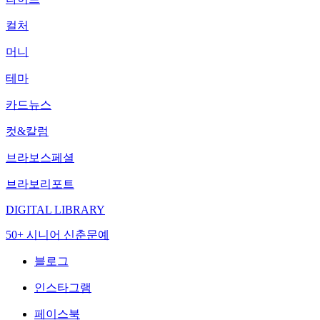
컬처
머니
테마
카드뉴스
컷&칼럼
브라보스페셜
브라보리포트
DIGITAL LIBRARY
50+ 시니어 신춘문예
블로그
인스타그램
페이스북