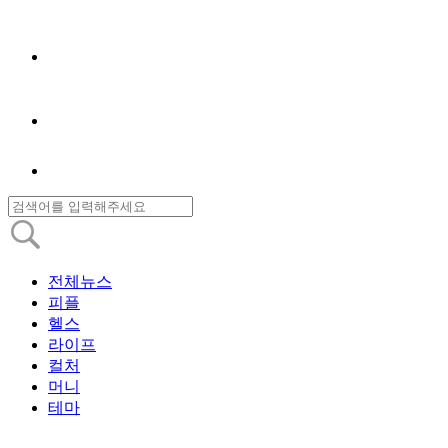
전체뉴스
피플
헬스
라이프
컬처
머니
테마