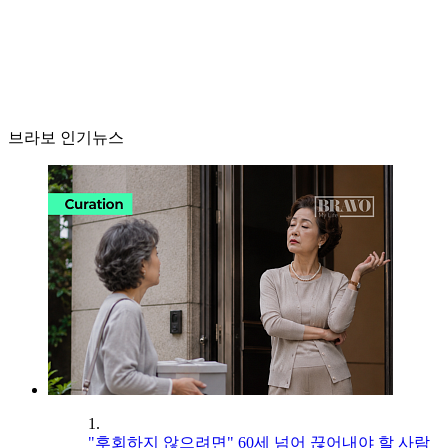
브라보 인기뉴스
1.
"후회하지 않으려면" 60세 넘어 끊어내야 할 사람