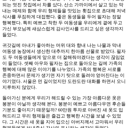
되는 멋진 찻집에서 차를 샀다. 산소 가까이에서 살고 있는 막
내는 매제와 함께 우리 형제들을 맛있는 횟집으로 초대해 저녁
식사를 푸짐하게 대접했다. 좋은 동생들을 두어 필자는 정말
행복했다. 특히 예쁘고 착한 두 여동생을 우리에게 곁에 두고
가신 부모님께 새삼스럽게 감사인사를 드리고 싶은 생각까지
들었다.
귀갓길에 아내가 좋아하는 머위 대와 향내 나는 나물과 막내
여동생 농장에서 생산한 대추까지 한아름 선물로 받았다. 필자
도 두 여동생들에게 앞으로 더 잘해줘야겠다는 생각이 끊임없
이 들었다. 셋째 아우와 필자는 집으로 돌아오는 길에 가족의
행복에 대해 많은 이야기를 나누었다. 가족의 행복은 서로를
존중하면서 문제가 생기면 자기 탓으로 돌려야 얻어진다는 이
야기였다. 서울은 먼 길이었지만 도란도란 대화를 하면서 오니
지루하지 않았다.
돌아가신 분에게 우리가 해드릴 수 있는 가장 아름다운 옷은
봉분이 아닐까 생각해 본다. 봉분이 예쁘고 아름다우면 후손들
기분도 좋아지기 때문일까? 60만원 투자로 아버진 새 옷도 입
혀드리고 우리 형제들은 즐겁고 행복한 시간을 보낼 수 있었
다. 그 시간은 새 옷을 지어 입으신 아버지께서 고마워서 우리
형제들에게 보내주신 감사의 표시라는 생각이 들었다.