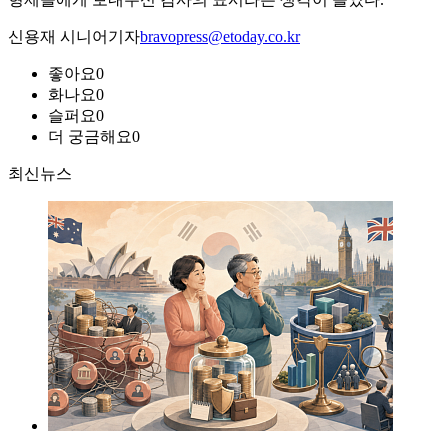
신용재 시니어기자
bravopress@etoday.co.kr
좋아요
0
화나요
0
슬퍼요
0
더 궁금해요
0
최신뉴스