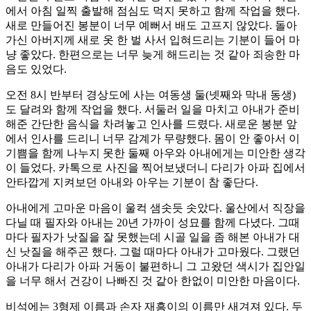
에서 아침 일찍 출발해 점심도 먹지 못하고 함께 작업을 했다.
새로 만들어진 봉분이 너무 예뻐서 배도 고프지 않았다. 돌아
가신 아버지께 새로 옷 한 벌 사서 입혀드리는 기분이 들어 마
냥 좋았다. 한편으로는 너무 늦게 해드리는 것 같아 죄송한 마
음도 있었다.
오전 8시 반부터 경상도에 사는 여동생 둘(넷째와 막내 동생)
도 달려와 함께 작업을 했다. 서둘러 일을 마치고 아내가 준비
해준 간단한 음식을 차려놓고 인사를 드렸다. 새로운 봉분 앞
에서 인사를 드리니 너무 감계가 무량했다. 몸이 안 좋아서 이
기쁨을 함께 나누지 못한 둘째 아우와 아내에게는 미안한 생각
이 들었다. 카톡으로 사진을 찍어보냈더니 다리가 아파 집에서
안타깝게 지켜보던 아내와 아우는 기분이 참 좋단다.
아내에게 고마운 마음이 울컥 샘솟듯 솟았다. 울산에서 직장을
다닐 때 필자와 아내는 20년 가까이 성묘를 함께 다녔다. 그때
마다 필자가 낫질을 잘 못했는데 시골 일을 좀 해본 아내가 대
신 낫질을 해주곤 했다. 그럴 때마다 아내가 고마웠다. 그랬던
아내가 다리가 아파 거동이 불편하니 그 고왔던 색시가 집안일
을 너무 해서 건강이 나빠진 것 같아 한없이 미안한 마음이다.
비석에는 3형제 이름과 손자 재흥이의 이름만 새겨져 있다. 두