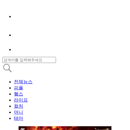
전체뉴스
피플
헬스
라이프
컬처
머니
테마