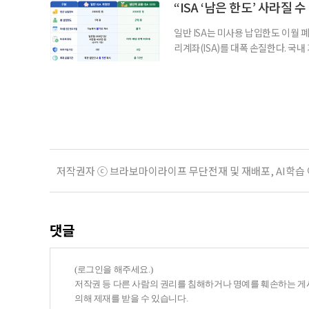
부가 각자 집 한 채씩을 보유하면 한
“ISA ‘남은 한도’ 사라질 
일반 ISA는 미사용 납입한도 이월 
리계좌(ISA)를 대폭 손질한다. 국
금융 ISA’를 새로 만들고, 일정 
기존 ISA 가입자라면 이번 개편안에
기 때문이다. 지난 3일 발표된 세제
저작권자 ⓒ 브라보마이라이프 무단전재 및 재배포, AI학습
댓글