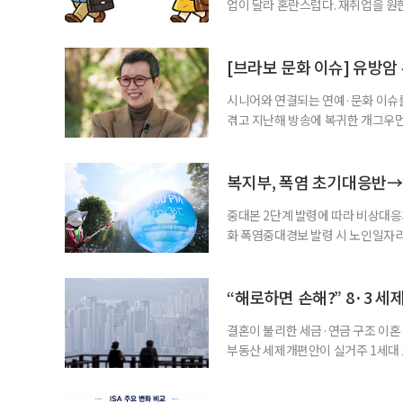
업이 달라 혼란스럽다. 재취업을 
여성새로일하기센터, 사회참여와 소
자신의 상황에 맞는 지원기관을 알고
준비부터 구직 수당까지 고용노동부
[브라보 문화 이슈] 유방암
업 지원 계획을 세
시니어와 연결되는 연예·문화 이슈를
겪고 지난해 방송에 복귀한 개그우먼
나 최근 개그맨 김영철의 유튜브 채
길을 끌었다. 투병 이후에도 자신의 
까. 오랜 방송 생활 뒤 전해진 투병
복지부, 폭염 초기대응반→
중대본 2단계 발령에 따라 비상대응기
화 폭염중대경보 발령 시 노인일자
초기대응반을 ‘폭염대응 비상대책본부
긴급회의를 열고 폭염대응 비상대책
책본부(중대본) 2단계(심각)가 발
“해로하면 손해?” 8·3 세
운영
결혼이 불리한 세금·연금 구조 이혼 
부동산 세제개편안이 실거주 1세대 1
고령 부부에게는 혼인을 유지하는 
세는 개인별로 부과하지만, 1세대 