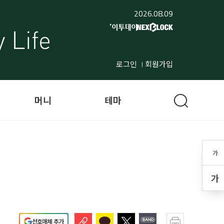
2026.08.09
로그인
회원가입
머니
테마
가
가
선호매체 추가