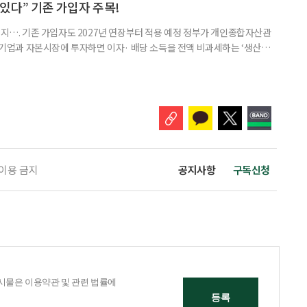
 세대가 두 채를 가진 것으로 보지만, 실제 이혼해 주거와 생계를 분
수 있다” 기존 가입자 주목!
폐지…. 기존 가입자도 2027년 연장부터 적용 예정 정부가 개인종합자산관
내 기업과 자본시장에 투자하면 이자· 배당 소득을 전액 비과세하는 ‘생산적
소득 이하 청년에게는 납입액의 10%를 소득공제 해주는 방안도 추진한다. 다만
 주목해야 한다. 그동안 사용하지 않고 쌓아둔 ISA 납입한도가 사라질 수 있
개편안이 국회 통과 후 그대로 시행된다면 법 시행 전 본
 이용 금지
공지사항
구독신청