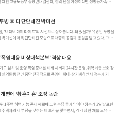
원한다면 고용노동부 중장년내일센터, 경력 단절 여성이라면 성평등가족부
득을 함께 원한다면 보건복지부 노인일자리사업이 출발점이 될 수 있다.
 활용하는 것만으로도 새로운 일을 시작하는 문턱이 훨씬 낮아진다. 취업
 국민취업지원제도 구직활동이 쉽지 않은 사람을 위한 제도다. 개인별 취
 투병 후 더 단단해진 박미선
, ‘브라보 마이 라이프’의 시선으로 짚어봅니다. 왜 떴을까? 유방암 투병을
 박미선이 더욱 단단해진 모습으로 대중의 공감과 응원을 받고 있다. 그러
널에 출연한 그는 방송 활동을 그만하라는 악성 댓글을 받았다고 고백해 눈
삶을 이어가고 있는 박미선은 왜 이전보다 더 큰 관심과 사랑을 받고 있을
 소식 박미선은 재치 있는 말솜씨와 공감 능력으로
‘폭염대응 비상대책본부’ 격상 대응
구 설치 및 운영 폭염 중대본 해제 시까지 24시간 운영, 취약계층 보호 강
리 실외활동 전면 중단 전국적으로 폭염이 확대·장기화하면서 정부가 기존
’로 격상했다. 7일 보건복지부에 따르면 정은경 장관 주재로 폭염 대응
본부를 구성·운영하기로 했다. 이번 조치는 지난 2일 폭염 중앙재난안전대
령된 이후에도 폭염이 전국적으로 확대되고 장기화한 데 따른 것이다. 기존에
제개편에 ‘황혼이혼’ 조장 논란
뒤 1주택 혜택 가능 존재 해로에 노후 부담 증가 막아야 정부가 3일 발표한
주택자의 세 부담을 낮추는 데 초점을 맞추면서, 각각 집 한 채를 보유한
것보다 이혼이 경제적으로 유리해질 수 있다는 분석이 나온다. 종합부동산
1주택 공제와 세액공제 적용 여부는 부부를 하나의 세대로 묶어 판단한다. 부