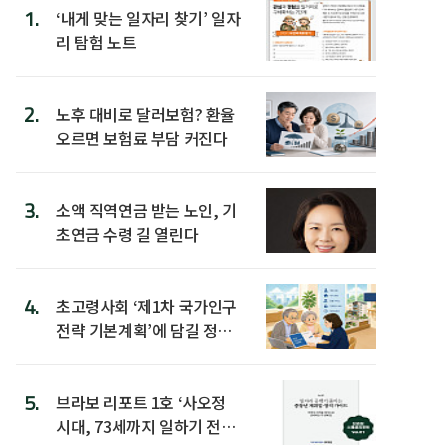
1.
‘내게 맞는 일자리 찾기’ 일자
리 탐험 노트
2.
노후 대비로 달러보험? 환율
오르면 보험료 부담 커진다
3.
소액 직역연금 받는 노인, 기
초연금 수령 길 열린다
4.
초고령사회 ‘제1차 국가인구
전략 기본계획’에 담길 정책
은
5.
브라보 리포트 1호 ‘사오정
시대, 73세까지 일하기 전략’