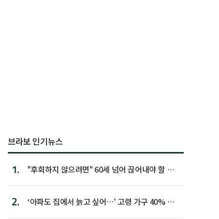
브라보 인기뉴스
1.
"후회하지 않으려면" 60세 넘어 끊어내야 할 사
람 1위
2.
‘아파도 집에서 늙고 싶어…’ 고령 가구 40% 노
후 주택이라 어...