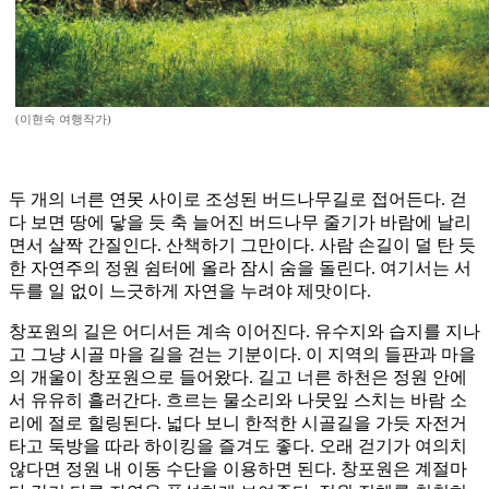
(이현숙 여행작가)
두 개의 너른 연못 사이로 조성된 버드나무길로 접어든다. 걷
다 보면 땅에 닿을 듯 축 늘어진 버드나무 줄기가 바람에 날리
면서 살짝 간질인다. 산책하기 그만이다. 사람 손길이 덜 탄 듯
한 자연주의 정원 쉼터에 올라 잠시 숨을 돌린다. 여기서는 서
두를 일 없이 느긋하게 자연을 누려야 제맛이다.
창포원의 길은 어디서든 계속 이어진다. 유수지와 습지를 지나
고 그냥 시골 마을 길을 걷는 기분이다. 이 지역의 들판과 마을
의 개울이 창포원으로 들어왔다. 길고 너른 하천은 정원 안에
서 유유히 흘러간다. 흐르는 물소리와 나뭇잎 스치는 바람 소
리에 절로 힐링된다. 넓다 보니 한적한 시골길을 가듯 자전거
타고 둑방을 따라 하이킹을 즐겨도 좋다. 오래 걷기가 여의치
않다면 정원 내 이동 수단을 이용하면 된다. 창포원은 계절마