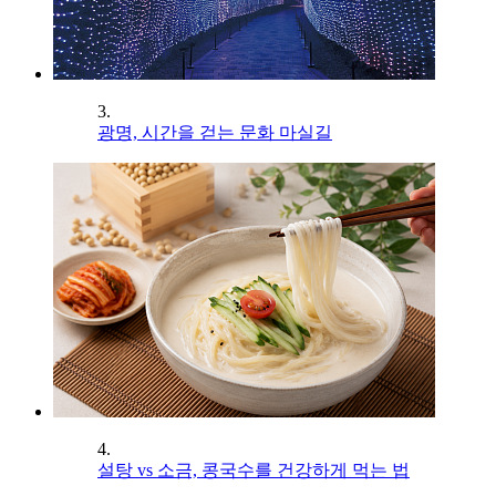
3.
광명, 시간을 걷는 문화 마실길
4.
설탕 vs 소금, 콩국수를 건강하게 먹는 법