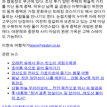
와 캠핑장도 부근에 있다. 조선 후기 양반 주택의 학술적 가치
를 지닌 동계 종택. 덕유산 남쪽 끝 금원산 아랫마을인 위천면
의 동계 종택은 거창 문화유산 트레킹 코스이기도 해서 걷다가
들르는 사람들을 만나기도 한다. 눈썹지붕의 누마루 아래 하얀
고무신이 단정하다. 여전히 정갈하게 보존되고 있는 고택 마당
엔 수북하게 자란 풀이 자연스럽다. 동계 종택은 개방된 문화
재다. 대문채와 중문채 사이 마당의 왼편 가옥은 고택 스테이
도 가능하다.
이현숙 여행작가
bravo@etoday.co.kr
관련 뉴스
오래된 숲에서 듣는 빗소리 국립수목원
초여름 속으로 걸어 들어가기
경상도와 전라도 가로지르며 즐기는 봄꽃 여행
봄날, 작은 외딴섬이 나를 깨운다… 강화 동남쪽 작은 섬
동검도
삼월 하늘 우러러보며… 천안 목천으로 역사 속 발걸음
李 대통령 "청년 결혼 망설이는 일 없어야...제도상 불이
익 조사"
#거창
#거창창포원
#수승대
#문화유산
#갈계숲