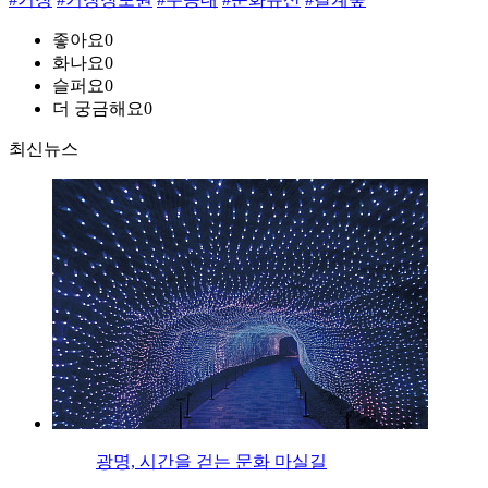
좋아요
0
화나요
0
슬퍼요
0
더 궁금해요
0
최신뉴스
광명, 시간을 걷는 문화 마실길