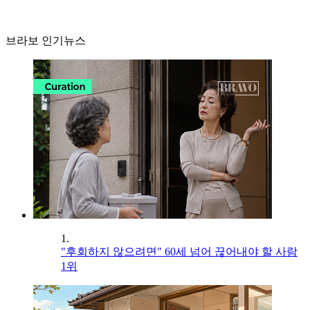
브라보 인기뉴스
1.
"후회하지 않으려면" 60세 넘어 끊어내야 할 사람
1위