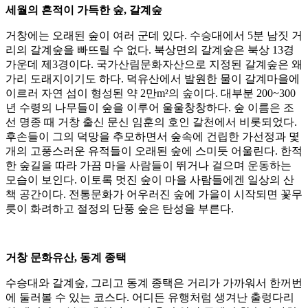
세월의 흔적이 가득한 숲, 갈계숲
거창에는 오래된 숲이 여러 군데 있다. 수승대에서 5분 남짓 거
리의 갈계숲을 빠뜨릴 수 없다. 북상면의 갈계숲은 북상 13경
가운데 제3경이다. 국가산림문화자산으로 지정된 갈계숲은 왜
가리 도래지이기도 하다. 덕유산에서 발원한 물이 갈계마을에
이르러 자연 섬이 형성된 약 2만m²의 숲이다. 대부분 200~300
년 수령의 나무들이 숲을 이루어 울울창창하다. 숲 이름은 조
선 명종 때 거창 출신 문신 임훈의 호인 갈천에서 비롯되었다.
후손들이 그의 덕망을 추모하면서 숲속에 건립한 가선정과 몇
개의 고풍스러운 유적들이 오래된 숲에 스미듯 어울린다. 한적
한 숲길을 따라 가끔 마을 사람들이 뛰거나 걸으며 운동하는
모습이 보인다. 이토록 멋진 숲이 마을 사람들에겐 일상의 산
책 공간이다. 전통문화가 어우러진 숲에 가을이 시작되면 꽃무
릇이 화려하고 절정의 단풍 숲은 탄성을 부른다.
거창 문화유산, 동계 종택
수승대와 갈계숲, 그리고 동계 종택은 거리가 가까워서 한꺼번
에 둘러볼 수 있는 코스다. 어디든 유행처럼 생겨난 출렁다리