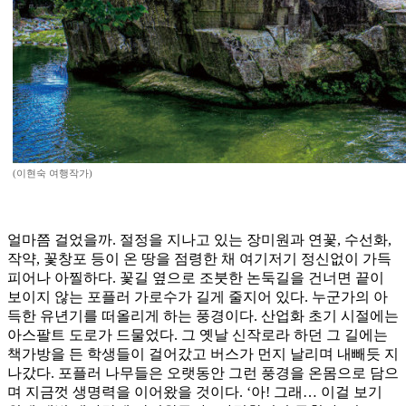
(이현숙 여행작가)
얼마쯤 걸었을까. 절정을 지나고 있는 장미원과 연꽃, 수선화,
작약, 꽃창포 등이 온 땅을 점령한 채 여기저기 정신없이 가득
피어나 아찔하다. 꽃길 옆으로 조붓한 논둑길을 건너면 끝이
보이지 않는 포플러 가로수가 길게 줄지어 있다. 누군가의 아
득한 유년기를 떠올리게 하는 풍경이다. 산업화 초기 시절에는
아스팔트 도로가 드물었다. 그 옛날 신작로라 하던 그 길에는
책가방을 든 학생들이 걸어갔고 버스가 먼지 날리며 내빼듯 지
나갔다. 포플러 나무들은 오랫동안 그런 풍경을 온몸으로 담으
며 지금껏 생명력을 이어왔을 것이다. ‘아! 그래… 이걸 보기