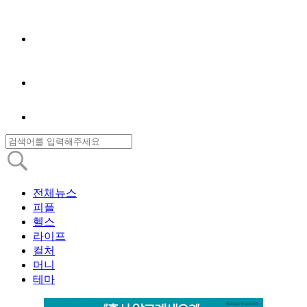
전체뉴스
피플
헬스
라이프
컬처
머니
테마