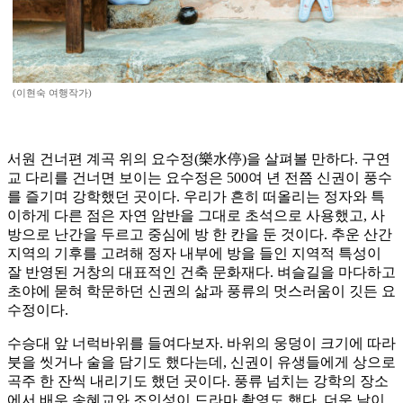
(이현숙 여행작가)
서원 건너편 계곡 위의 요수정(樂水停)을 살펴볼 만하다. 구연
교 다리를 건너면 보이는 요수정은 500여 년 전쯤 신권이 풍수
를 즐기며 강학했던 곳이다. 우리가 흔히 떠올리는 정자와 특
이하게 다른 점은 자연 암반을 그대로 초석으로 사용했고, 사
방으로 난간을 두르고 중심에 방 한 칸을 둔 것이다. 추운 산간
지역의 기후를 고려해 정자 내부에 방을 들인 지역적 특성이
잘 반영된 거창의 대표적인 건축 문화재다. 벼슬길을 마다하고
초야에 묻혀 학문하던 신권의 삶과 풍류의 멋스러움이 깃든 요
수정이다.
수승대 앞 너럭바위를 들여다보자. 바위의 웅덩이 크기에 따라
붓을 씻거나 술을 담기도 했다는데, 신권이 유생들에게 상으로
곡주 한 잔씩 내리기도 했던 곳이다. 풍류 넘치는 강학의 장소
에서 배우 송혜교와 조인성이 드라마 촬영도 했다. 더운 날이