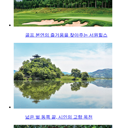
골프 본연의 즐거움을 찾아주는 서원힐스
넓은 벌 동쪽 끝, 시인의 고향 옥천