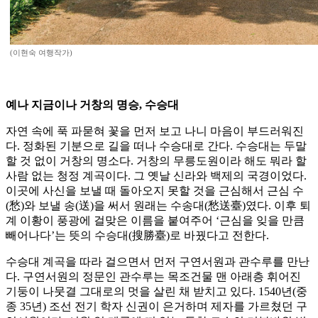
(이현숙 여행작가)
예나 지금이나 거창의 명승, 수승대
자연 속에 푹 파묻혀 꽃을 먼저 보고 나니 마음이 부드러워진
다. 정화된 기분으로 길을 떠나 수승대로 간다. 수승대는 두말
할 것 없이 거창의 명소다. 거창의 무릉도원이라 해도 뭐라 할
사람 없는 청정 계곡이다. 그 옛날 신라와 백제의 국경이었다.
이곳에 사신을 보낼 때 돌아오지 못할 것을 근심해서 근심 수
(愁)와 보낼 송(送)을 써서 원래는 수송대(愁送臺)였다. 이후 퇴
계 이황이 풍광에 걸맞은 이름을 붙여주어 ‘근심을 잊을 만큼
빼어나다’는 뜻의 수승대(搜勝臺)로 바꿨다고 전한다.
수승대 계곡을 따라 걸으면서 먼저 구연서원과 관수루를 만난
다. 구연서원의 정문인 관수루는 목조건물 맨 아래층 휘어진
기둥이 나뭇결 그대로의 멋을 살린 채 받치고 있다. 1540년(중
종 35년) 조선 전기 학자 신권이 은거하며 제자를 가르쳤던 구