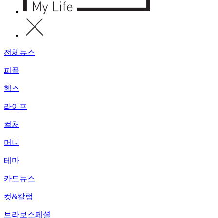
전체뉴스
피플
헬스
라이프
컬처
머니
테마
카드뉴스
컷&칼럼
브라보스페셜