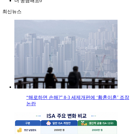
더 궁금해요
0
최신뉴스
“해로하면 손해?” 8·3 세제개편에 ‘황혼이혼’ 조장
논란