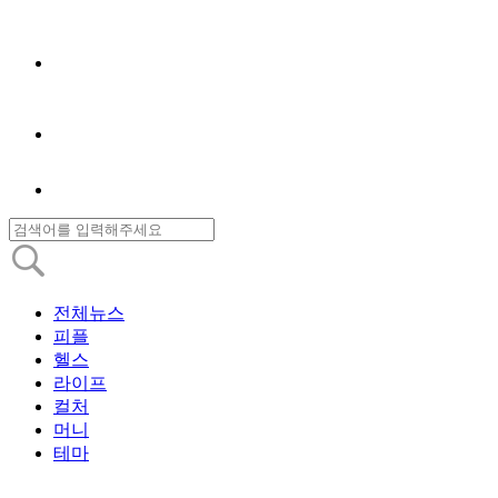
전체뉴스
피플
헬스
라이프
컬처
머니
테마