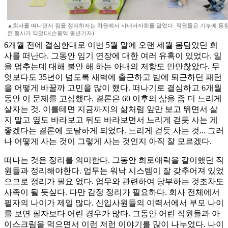
▲회사를 떠나면서 짐을 정리하자는 차원에서 사내바자회를 열었다. 직원들은 기부에 동
은 행사가 되었다(손웅익 동년기자)
6개월 전에 결심한대로 이번 5월 말에 오랜 세월 몸담았던 회
사를 떠난다. 그동안 임기 연장에 대한 여러 유혹이 있었다. 일
을 멈추는데 대해 불안 해 하는 아내의 저항도 만만찮았다. 무
엇보다도 35년이 넘도록 새벽에 출근하고 밤에 퇴근하던 패턴
을 어떻게 바꿀까 고민을 많이 했다. 떠나기로 결심하고 6개월
동안 이 문제를 고심했다. 결론은 60 이후의 삶을 좀 더 느리게
살자는 것. 이를테면 지금까지의 삶처럼 앞만 보고 뛰면서 살
지 말고 옆도 바라보고 뒤도 바라보면서 느리게 걷듯 사는 게
좋겠다는 결론에 도달하게 되었다. 느리게 걷듯 사는 것... 그러
나 어떻게 사는 것이 그렇게 사는 것인지 아직 잘 모르겠다.
떠나는 것은 정리를 의미한다. 그동안 희로애락을 같이했던 직
원들과 정리해야한다. 업무는 워낙 시스템이 잘 갖추어져 있었
으므로 정리가 필요 없다. 업무와 관련하여 당부하는 것조차도
사족이 될 듯싶다. 다만 감정 정리가 필요하다. 회사 전체에서
필자의 나이가 제일 많다. 신입사원들의 이력서에서 부모 나이
를 보면 필자보다 어린 경우가 많다. 그동안 어린 직원들과 아
이스크림을 먹으면서 이런 저런 이야기를 많이 나누었다. 나이