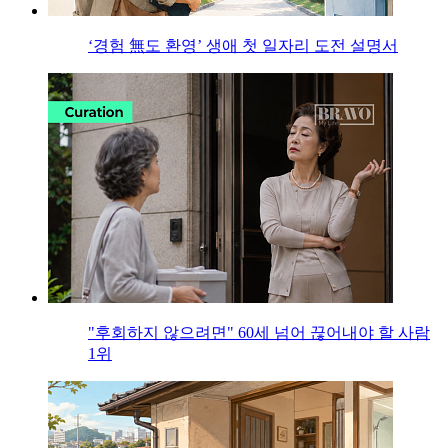
‘경험 無도 환영’ 생애 첫 일자리 도전 설명서
"후회하지 않으려면" 60세 넘어 끊어내야 할 사람
1위