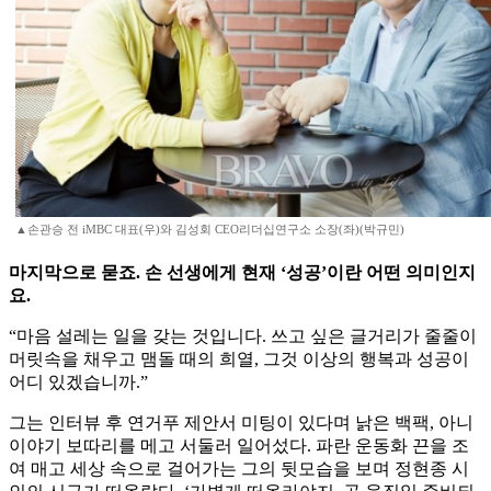
▲손관승 전 iMBC 대표(우)와 김성회 CEO리더십연구소 소장(좌)(박규민)
마지막으로 묻죠. 손 선생에게 현재 ‘성공’이란 어떤 의미인지
요.
“마음 설레는 일을 갖는 것입니다. 쓰고 싶은 글거리가 줄줄이
머릿속을 채우고 맴돌 때의 희열, 그것 이상의 행복과 성공이
어디 있겠습니까.”
그는 인터뷰 후 연거푸 제안서 미팅이 있다며 낡은 백팩, 아니
이야기 보따리를 메고 서둘러 일어섰다. 파란 운동화 끈을 조
여 매고 세상 속으로 걸어가는 그의 뒷모습을 보며 정현종 시