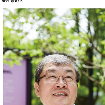
물씬 풍겼다.