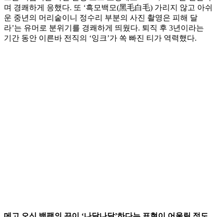
며 경쾌하게 응했다. 또 ‘흑모백모(黑毛白毛) 가리지 않고 아쉬
운 중년의 머리숱이니 정수리 부분의 사진 촬영은 피해 달
라’는 유머로 분위기를 경쾌하게 띄웠다. 퇴직 후 3년이라는
기간 동안 이른바 전직의 ‘잉크’가 쏙 빠진 티가 역력했다.
메고 오신 백팩의 끈이 ‘나달나달’하다는 표현이 어울릴 정도