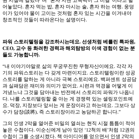
원 시절에 길렀다”며 “혼자 지낸 고독력이 그 비결”이라고 털
어놓았다. 혼자 먹는 밥, 혼자 마시는 술, 혼자 하는 여행. 웅덩
이가 있어야 물이 고이는 것처럼 혼자 있는 시간을 이겨내야
창조적인 것들이 따라온다는 설명이다.
파워 스토리텔링을 강조하시는데요. 선생처럼 베를린 특파원,
CEO, 교수 등 화려한 경력과 해외탐방의 이색 경험이 없는 분
들도 가능합니까.
“내 이야기야말로 삶의 무궁무진한 무형자산이에요. 각각 자
기의 파워스토리는 다 갖게 마련이지요. 스토리텔링이란 성공
스토리를 말하는 게 아니라 극복 스토리예요. 백퍼센트 성공담
과 실패담은 재미와 의미가 없어요. 시련과 역경을 어떻게 이
겨냈느냐 그것을 담아내는 반전에서 스토리의 파워가 나옵니
다. 나를 스토리텔링할 줄 아는 게 경쟁력 있는 셀링포인트예
요. 덕장, 지장보다 앞서는 게 운장이라고 하는데요. 그보다 상
수가 담장(談將), 즉 스토리장이라고 농담하곤 합니다.”
그의 인생 2막을 열어준 비밀의 열쇠는 현직 시절 틈틈이 적어
놓은 수첩이다. 이순신에게 남아 있던 ‘12척의 배’처럼 12권의
수첩이 그를 소생시켰다. 책 아이디어를 얻으면서 인생 2막의