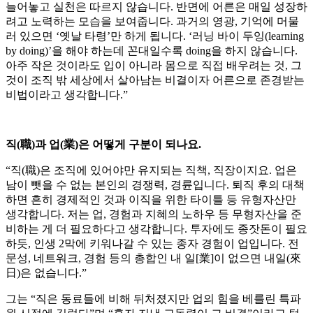
늘어놓고 실천은 따르지 않습니다. 반면에 어른은 매일 성장하
려고 노력하는 모습을 보여줍니다. 과거의 영광, 기억에 머물
러 있으면 ‘옛날 타령’만 하게 됩니다. ‘러닝 바이 두잉(learning
by doing)’을 해야 하는데 꼰대일수록 doing을 하지 않습니다.
아주 작은 것이라도 입이 아니라 몸으로 직접 배우려는 것, 그
것이 조직 밖 세상에서 살아남는 비결이자 어른으로 존경받는
비법이라고 생각합니다.”
직(職)과 업(業)은 어떻게 구분이 되나요.
“직(職)은 조직에 있어야만 유지되는 직책, 직장이지요. 업은
남이 뺏을 수 없는 본인의 경쟁력, 경륜입니다. 퇴직 후의 대책
하면 흔히 경제적인 것과 이직을 위한 타이틀 등 유형자산만
생각합니다. 저는 업, 경험과 지혜의 노하우 등 무형자산을 준
비하는 게 더 필요하다고 생각합니다. 투자에도 종잣돈이 필요
하듯, 인생 2막에 키워나갈 수 있는 종자 경험이 업입니다. 전
문성, 네트워크, 경험 등의 총합인 내 일[業]이 없으면 내일(來
日)은 없습니다.”
그는 “직은 동료들에 비해 뒤처졌지만 업의 힘을 베를린 특파