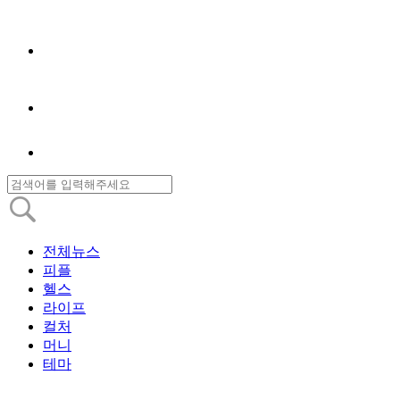
전체뉴스
피플
헬스
라이프
컬처
머니
테마