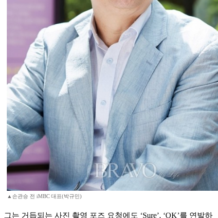
▲손관승 전 iMBC 대표(박규민)
그는 거듭되는 사진 촬영 포즈 요청에도 ‘Sure’, ‘OK’를 연발하