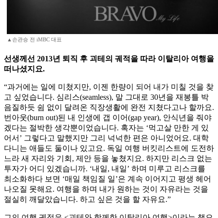
▲손관승 전 iMBC 대표
선생께선 2013년 퇴직 후 괴테의 궤적을 따라 이탈리아 여행을
떠나셨지요.
“과거에는 일에 미쳤지만, 이젠 한량이 되어 내가 미칠 것을 찾
고 싶었습니다. 심리스(seamless), 말 그대로 30년을 재봉틀 박
음질하듯 쉼 없이 달려온 직장생활에 완전 지쳤다고나 할까요.
번아웃(burn out)된 내 인생에 갭 이어(gap year), 안식년을 줘야
겠다는 절박한 생각뿐이었습니다. 혹자는 ‘먹고살 만한 게 있
어서’ 그렇다고 말했지만 그리 넉넉한 편은 아니었어요. 대학
다니는 애들도 둘이나 있고요. 독일 여행 버킷리스트에 도전하
느라 새 자리와 기회, 제안 등을 놓쳤지요. 하지만 리스크 없는
투자가 어디 있겠습니까. ‘내일, 내일’ 하며 미루고 리스크를
최소화하다 보면 ‘매일 책임질 일’은 계속 이어지고 평생 헤어
나오질 못해요. 여행을 하며 내가 원하는 것이 자유라는 것을
절실히 깨달았습니다. 하고 싶은 것을 할 자유요.”
그의 여행 궤적은 <괴테와 함께한 이탈리아 여행>이라는 책으