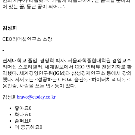
인의 시구가 떠올랐다. ‘가볍게 떠올라야지, 곧 움직일 준비되
어 있는 꼴, 둥근 공이 되어…’.
김성회
CEO리더십연구소 소장
-
연세대학교 졸업. 경영학 박사. 서울과학종합대학원 겸임교수.
리더십 스토리텔러. 세계일보에서 CEO 인터뷰 전문기자로 활
약했다. 세계경영연구원(IGM)과 삼성경제연구소 등에서 강의
했다. 저서로는 <성공하는 CEO의 습관>, <하이터치 리더>, <
용인술, 사람을 쓰는 법> 등이 있다.
김성회
bravo@etoday.co.kr
좋아요
0
화나요
0
슬퍼요
0
더 궁금해요
0