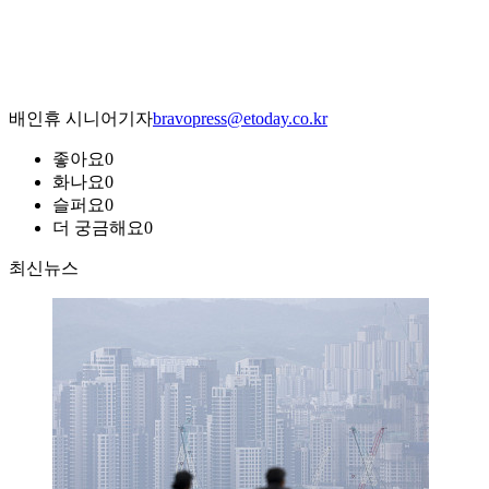
배인휴 시니어기자
bravopress@etoday.co.kr
좋아요
0
화나요
0
슬퍼요
0
더 궁금해요
0
최신뉴스