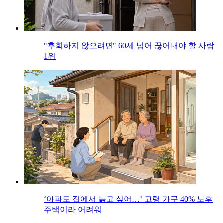
"후회하지 않으려면" 60세 넘어 끊어내야 할 사람
1위
‘아파도 집에서 늙고 싶어…’ 고령 가구 40% 노후
주택이라 어려워