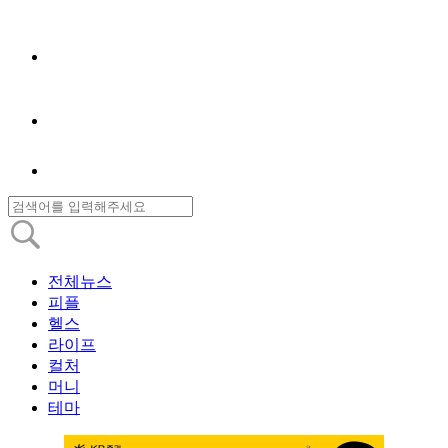
전체뉴스
피플
헬스
라이프
컬처
머니
테마