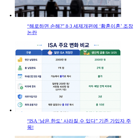
“해로하면 손해?” 8·3 세제개편에 ‘황혼이혼’ 조장
논란
“ISA ‘남은 한도’ 사라질 수 있다” 기존 가입자 주
목!