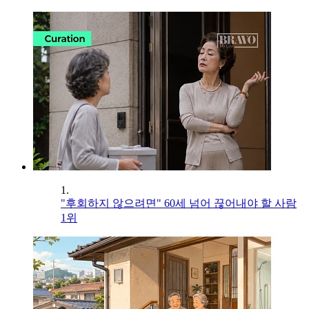
1.
"후회하지 않으려면" 60세 넘어 끊어내야 할 사람
1위