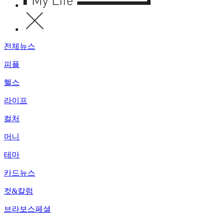
전체뉴스
피플
헬스
라이프
컬처
머니
테마
카드뉴스
컷&칼럼
브라보스페셜