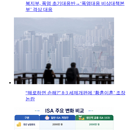
복지부, 폭염 초기대응반→‘폭염대응 비상대책본
부’ 격상 대응
“해로하면 손해?” 8·3 세제개편에 ‘황혼이혼’ 조장
논란