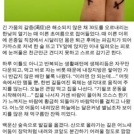
긴 가뭄의 갈증(渴症)은 해소되지 않은 채 30도를 오르내리는
한낮의 열기는 때 이른 초여름으로 접어들었다. 때 이른 더위
에 온종일 직장에서 시달리던 몸은 퇴근 후에는 파김치가 되어
가까스로 저녁 한 술 뜨고 TV앞에 앉지만 이내 밀려오는 피로
에 눈꺼풀은 천근만근 견디지 못하고 스르르 감기곤 한다.
하루 이틀도 아니고 반복되는 생활패턴에 생체리듬은 자꾸만
다운되고, 먹고 바로 자는 버릇 때문에 내장지방은 쌓여만 가
니 반갑지 않은 배만 불룩 나왔다. “이러면 안 되는데…” 머릿
속에서만 맴돌 뿐, 한번 길들여진 육체는 생각대로 움직여 주
지를 않는다. 오늘은 큰맘 먹고 집을 나선다. “기필코 운동을
시작해야지…” 집을 나서자 거센 바람이 몰아쳐 으스스 한기
가 느껴지는 바람에 황급히 되돌아가 바람막이를 걸치고 나왔
다. 어느덧 어둠이 내려앉은 하늘에는 달은커녕 별님조차 보이
지를 않은 채 먹구름만 잔뜩 끼었다.
백운산 숲속으로 발길을 옮겼다. 산으로 올라가는 길은 어느새
어둠이 장막처럼 내려와 코앞도 분간하기 어려울 정도로 깜깜