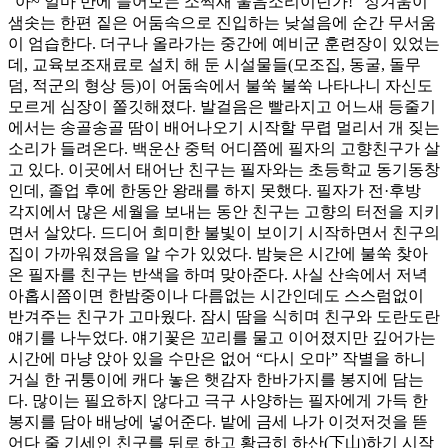
“아~ 얼마 만에 들어보는 소쩍새 울음소리이던가!” 정겨움이
샘솟는 한편 짙은 어둠속으로 진입하는 낮설음에 순간 무서움
이 엄습한다. 더구나 올라가는 중간에 예비군 훈련장이 있었는
데, 교육보조재료로 설치 해 둔 시설물들(모조집, 동굴, 돌무
덤, 적군의 형상 등)이 어둠속에서 불쑥 불쑥 나타나니 자신도
모르게 심장이 쫄깃해졌다. 발걸음은 빨라지고 어느새 등줄기
에서는 송골송골 땀이 배어나오기 시작할 무렵 멀리서 개 짖는
소리가 들려온다. 백운산 중턱 어디쯤에 필자의 고향친구가 살
고 있다. 이곳에서 태어난 친구는 필자와는 초등학교 동기동창
인데, 졸업 후에 한동안 왕래를 하지 못했다. 필자가 전·후방
각지에서 많은 세월을 보내는 동안 친구는 고향의 터전을 지키
면서 살았다. 드디어 희미한 불빛이 보이기 시작하면서 친구의
집이 가까워졌음을 알 수가 있었다. 밤늦은 시간에 불쑥 찾아
온 필자를 친구는 반색을 하며 맞아준다. 사실 산속에서 저녁
아홉시쯤이면 한밤중이나 다름없는 시간인데도 스스럼없이
반겨주는 친구가 고마웠다. 잠시 땀을 식히며 친구와 도란도란
얘기를 나누었다. 얘기꽃은 꼬리를 물고 이어졌지만 깊어가는
시간에 마냥 앉아 있을 수만은 없어 “다시 오마” 작별을 하니
거실 한 귀퉁이에 캐다 놓은 햇감자 한바가지를 봉지에 담는
다. 많이는 필요하지 않다고 극구 사양하는 필자에게 가득 한
봉지를 담아 배낭에 넣어준다. 밭에 금세 나가 이것저것을 뜯
어다 줄 기세인 친구를 뒤로 하고 황급히 하산(下山)하기 시작