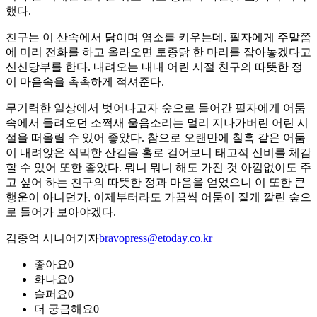
했다.
친구는 이 산속에서 닭이며 염소를 키우는데, 필자에게 주말쯤
에 미리 전화를 하고 올라오면 토종닭 한 마리를 잡아놓겠다고
신신당부를 한다. 내려오는 내내 어린 시절 친구의 따뜻한 정
이 마음속을 촉촉하게 적셔준다.
무기력한 일상에서 벗어나고자 숲으로 들어간 필자에게 어둠
속에서 들려오던 소쩍새 울음소리는 멀리 지나가버린 어린 시
절을 떠올릴 수 있어 좋았다. 참으로 오랜만에 칠흑 같은 어둠
이 내려앉은 적막한 산길을 홀로 걸어보니 태고적 신비를 체감
할 수 있어 또한 좋았다. 뭐니 뭐니 해도 가진 것 아낌없이도 주
고 싶어 하는 친구의 따뜻한 정과 마음을 얻었으니 이 또한 큰
행운이 아니던가, 이제부터라도 가끔씩 어둠이 짙게 깔린 숲으
로 들어가 보아야겠다.
김종억 시니어기자
bravopress@etoday.co.kr
좋아요
0
화나요
0
슬퍼요
0
더 궁금해요
0