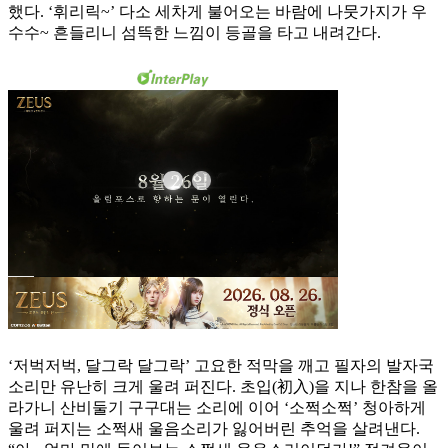
했다. ‘휘리릭~’ 다소 세차게 불어오는 바람에 나뭇가지가 우
수수~ 흔들리니 섬뜩한 느낌이 등골을 타고 내려간다.
‘저벅저벅, 달그락 달그락’ 고요한 적막을 깨고 필자의 발자국
소리만 유난히 크게 울려 퍼진다. 초입(初入)을 지나 한참을 올
라가니 산비둘기 구구대는 소리에 이어 ‘소쩍소쩍’ 청아하게
울려 퍼지는 소쩍새 울음소리가 잃어버린 추억을 살려낸다.