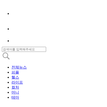
전체뉴스
피플
헬스
라이프
컬처
머니
테마