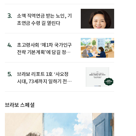
3.
소액 직역연금 받는 노인, 기
초연금 수령 길 열린다
4.
초고령사회 ‘제1차 국가인구
전략 기본계획’에 담길 정책
은
5.
브라보 리포트 1호 ‘사오정
시대, 73세까지 일하기 전략’
발간
브라보 스페셜