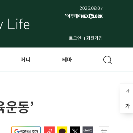
2026.08.07
로그인
회원가입
머니
테마
가
육운동’
가
선호매체 추가