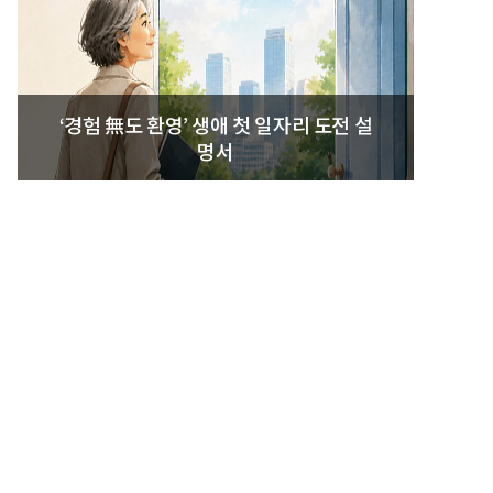
‘경험 無도 환영’ 생애 첫 일자리 도전 설
명서