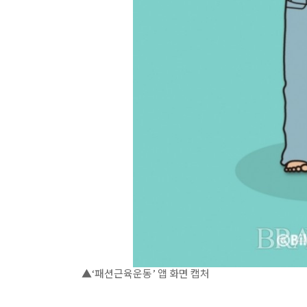
▲‘패션근육운동’ 앱 화면 캡처