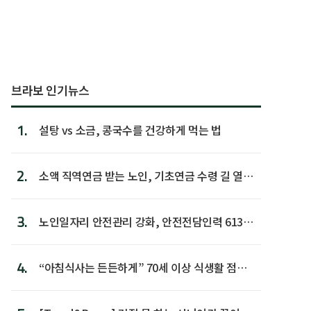
브라보 인기뉴스
1.
설탕 vs 소금, 콩국수를 건강하게 먹는 법
2.
소액 직역연금 받는 노인, 기초연금 수령 길 열린
다
3.
노인일자리 안전관리 강화, 안전전담인력 613명
첫 배치
4.
“아침식사는 든든하게” 70세 이상 식생활 점수
가장 높아