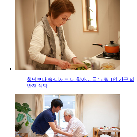
청년보다 술·디저트 더 찾아… 日 '고령 1인 가구'의
반전 식탁