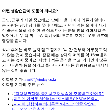
어떤 생활습관이 도움이 되나요?
금연, 금주가 제일 중요해요. 담배 피울 때마다 역류가 일어나
는 사람은 당장 담배를 끊어야 해요. 저녁에 먹는 술이나 자기
전 습관적으로 맥주 한 캔 정도 마시는 분도 병을 악화시킬 수
있어요. 너무 꽉 끼는 옷, 특히 허리 부분이 조이는 옷도 인후에
영향을 줍니다.
식사 후에는 바로 눕지 말고 잠자기 3시간 전부터 아무것도 먹
지 않는 것이 좋습니다. 잠잘 때는 상체와 머리를 약 15cm 올리
고 자는 것이 좋아요. 지방이 적은 음식을 먹고, 카페인이 많은
커피나 홍차 등을 삼가고 콜라나 사이다 등 청량음료도 마시지
않는 것이 좋습니다.
이학명 기자
mrm97@etoday.co.kr
이학명 기자의 주요 뉴스
⌞
“퇴행성관절염, 줄기세포재생술이 주목받고 있어요”
⌞
자연에 가까운 천연비누 ‘자스페로CP SOAP’ 출시
⌞
서서히 진행하는 허리통증 ‘디스크’ 인줄 알았더
니…’강직성척추염’ 심각