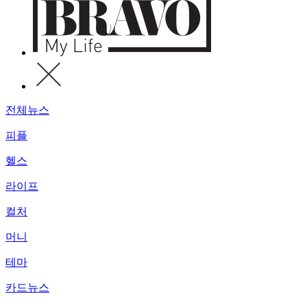
전체뉴스
피플
헬스
라이프
컬처
머니
테마
카드뉴스