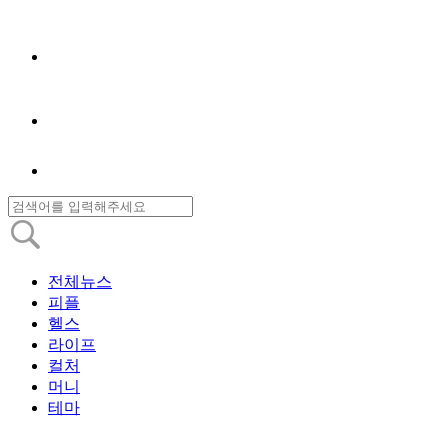
전체뉴스
피플
헬스
라이프
컬처
머니
테마