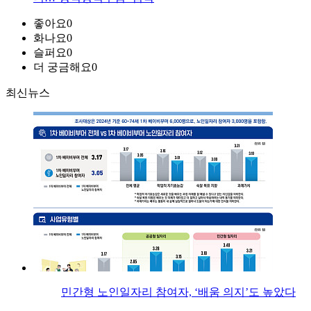
좋아요
0
화나요
0
슬퍼요
0
더 궁금해요
0
최신뉴스
민간형 노인일자리 참여자, ‘배움 의지’도 높았다