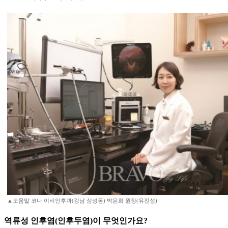
▲도움말 코나 이비인후과(강남 삼성동) 박은희 원장(유진성)
역류성 인후염(인후두염)이 무엇인가요?