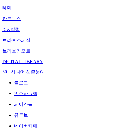
테마
카드뉴스
컷&칼럼
브라보스페셜
브라보리포트
DIGITAL LIBRARY
50+ 시니어 신춘문예
블로그
인스타그램
페이스북
유튜브
네이버카페