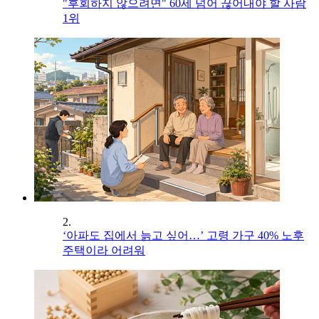
"후회하지 않으려면" 60세 넘어 끊어내야 할 사람
1위
2.
‘아파도 집에서 늙고 싶어…’ 고령 가구 40% 노후
주택이라 어려워