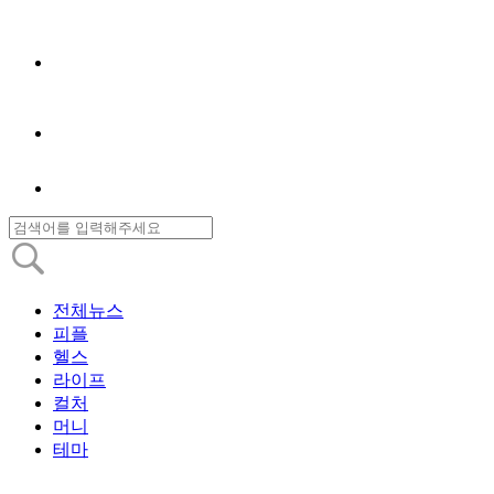
전체뉴스
피플
헬스
라이프
컬처
머니
테마