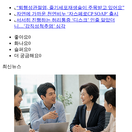
⌞
“퇴행성관절염, 줄기세포재생술이 주목받고 있어요”
⌞
자연에 가까운 천연비누 ‘자스페로CP SOAP’ 출시
⌞
서서히 진행하는 허리통증 ‘디스크’ 인줄 알았더
니…’강직성척추염’ 심각
좋아요
0
화나요
0
슬퍼요
0
더 궁금해요
0
최신뉴스