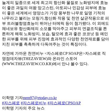
놀계의 일종으로 세계 최고의 항산화 물질로 노화방지에 효능
이 좋은 과일의 여왕 망고스틴, 아토피나 민감성 피부에 효능
이 좋은 세계에서 영양소가 가장 풍부한 나무로 일명 기적의
나무라고 불리는 모링가,항산화 작용 및 천연 살균작용으로 피
부 트러블항염효능이 뛰어난 터메릭 등이 첨가됐다. 이 외에도
체네보유 항산화제의 소모를 막아주고 피부의 연결조직을 튼
튼하게 해줘 노화방지, 보습, 탈모에 효과 좋은 코코넛 등 예민
한 피부를 위해 피부 진정에 효과적인 다양한 천연재료를 담아
지친 피부를 촉촉하게 다독여주는 것이 특징이다.
자연에 가까운 천연비누 <자스페로CP SOAP은>자스페로 직
영점데자뷰(THEZAVIEW)와 온라인 스토어
(WWW.THEZAVIEW.CO.KR)에서 만나 볼수 있다.
이학명 기자
mrm97@etoday.co.kr
#자스페로
#자스페로비누
#자스페로CPSOAP
이학명 기자의 주요 뉴스