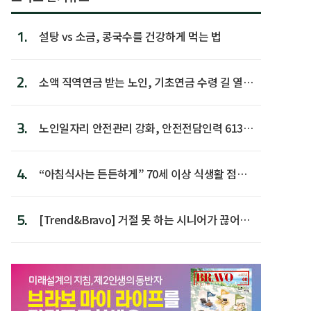
1.
설탕 vs 소금, 콩국수를 건강하게 먹는 법
2.
소액 직역연금 받는 노인, 기초연금 수령 길 열린
다
3.
노인일자리 안전관리 강화, 안전전담인력 613명
첫 배치
4.
“아침식사는 든든하게” 70세 이상 식생활 점수
가장 높아
5.
[Trend&Bravo] 거절 못 하는 시니어가 끊어야
할 행동 5