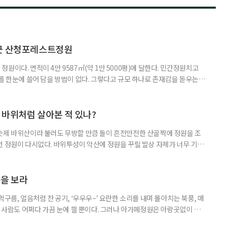
청군 산청포레스트정원
원이다. 면적이 4만 9587㎡(약 1만 5000평)에 달한다. 민간정원치고
를 한눈에 쓸어 담을 방법이 없다. 그렇다고 규모 하나로 존재감을 돋우는
히 야생적인 정취랄까, 여느 정원에서 쉽사리 느낄 수 없는 원초적이고 그
는 곳이다. 정원 스케일이 너무 크면 경관의 균형과 조화에 차질이 생겨 헐
업 끝에 어쩔 수 없이 귀결된 여백이 지나치게 휑하면 스산할 수
번 바위처럼 살아본 적 있나?
숫제 바위산이라 불러도 무방할 만큼 돌이 흔전만전한 산골짝에 정원을 조
런 정원이 다시없다. 바위투성이 악산에 정원을 꾸릴 발상 자체가 너무 기발
정원 내에 바위정원이 있다. 그러나 인근 고속도로 건설 공사장에서 나온 바
준에 그쳤다. 무등산 바우정원은 순도와 농도가 높은 바위정원이다. 자연 정
성과 야생성을, 미감과 상징성을 오롯이 만끽할 수 있는 이색 정원이다. 바위
춤을 보라
구름, 얼음처럼 찬 공기, ‘우우우~’ 요란한 소리를 내며 몰아치는 북풍, 매
는 사람도 어쩌다 가끔 눈에 띌 뿐이다. 그러나 아가페정원은 아랑곳없이 푸
 성황을 이루어 초록을 뿜는 게 아닌가. 겨울 정원의 주도권을 틀어쥔 강자