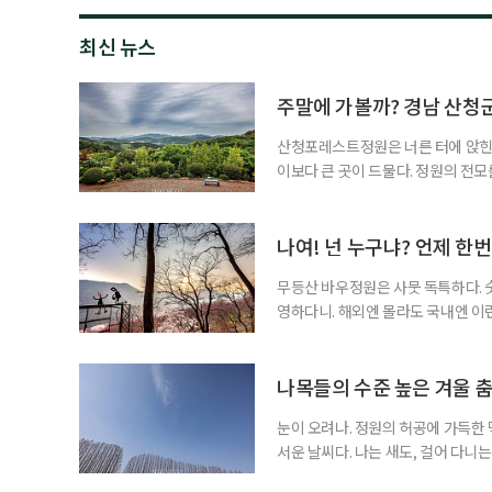
최신 뉴스
주말에 가볼까? 경남 산
산청포레스트정원은 너른 터에 앉힌 정
이보다 큰 곳이 드물다. 정원의 전모
정원은 아니다. 깊은 맛이랄까, 다분
윽한 심미감을 자아내 뇌리에 새겨지
겁게 다가올 수 있다. 가령 조경 작
나여! 넌 누구냐? 언제 한
무등산 바우정원은 사뭇 독특하다. 
영하다니. 해외엔 몰라도 국내엔 이
해 비현실적일 수 있다. 순천만국가
위 다수를 모아 듬성듬성 배치한 수
원의 본이다. 천연 기암괴석의 원초
나목들의 수준 높은 겨울 
눈이 오려나. 정원의 허공에 가득한 먹
서운 날씨다. 나는 새도, 걸어 다니
르러 청신하다. 상록수들이 흔전만전