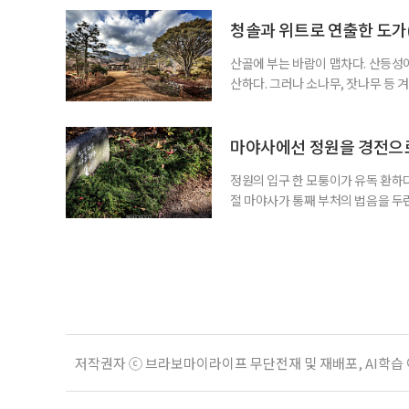
들의 위엄이라니. 저마다 말짱한 
동의 한낮이 은근히 생동한다. 정원
청솔과 위트로 연출한 도가
산골에 부는 바람이 맵차다. 산등성
산하다. 그러나 소나무, 잣나무 등
여전히 상큼한 청풍이다. 오장육부가
그것들은 유난히 인가의 지붕 위에 
래 자그만 초등학교가 있었던 곳으로
마야사에선 정원을 경전으로
정원의 입구 한 모퉁이가 유독 환하다
절 마야사가 통째 부처의 법음을 두
이어받았다. 신은 말하고 싶은 진리
을 줄 아는 달인이라면, 감들이 뿜는
는 수행자의 본이 되는 면모가 여실해
저작권자 ⓒ 브라보마이라이프 무단전재 및 재배포, AI학습