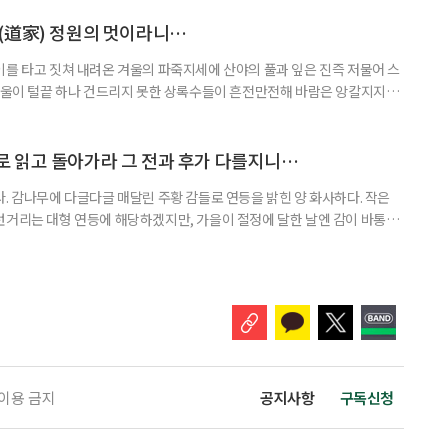
표정을 지어 보이는 소나무·잣나무·향나무·꽝꽝나무 등속의 상록수들로 엄
의 서막은 향나무 군락과 함께 열린다. 하나같이 싱싱한 나무들이다.
(道家) 정원의 멋이라니…
이를 타고 짓쳐 내려온 겨울의 파죽지세에 산야의 풀과 잎은 진즉 저물어 스
 겨울이 털끝 하나 건드리지 못한 상록수들이 흔전만전해 바람은 앙칼지지만
 씻기는 기분이다. 한낮의 햇볕은 산마을 사람들의 소식이 궁금한가 보다.
모여 소곤거린다. 이한메미술관정원은 마을 안통의 길 끝에 있다. 이곳은 원
, 폐교된 이후 정원으로 변모했다. 이 얼마나 다행스러운가. 왁살스러운
 읽고 돌아가라 그 전과 후가 다를지니…
. 감나무에 다글다글 매달린 주황 감들로 연등을 밝힌 양 화사하다. 작은
런거리는 대형 연등에 해당하겠지만, 가을이 절정에 달한 날엔 감이 바통을
를 어디에 숨겨놓은 게 아니라 모조리 인간의 눈앞에 두었다던가. 매사 감 잡
 저 휘황함만 보고도 감을 다 잡고 삶의 무한한 희열을 노래하리라. 마야사
 알아보는 이 숱한 현진 스님이 13년 전에 창건했다. 꽃과 나무
 이용 금지
공지사항
구독신청