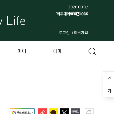
2026.08.07
로그인
회원가입
머니
테마
가
가
선호매체 추가