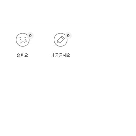
0
0
슬퍼요
더 궁금해요