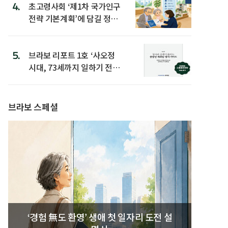
4.
초고령사회 ‘제1차 국가인구
전략 기본계획’에 담길 정책
은
5.
브라보 리포트 1호 ‘사오정
시대, 73세까지 일하기 전략’
발간
브라보 스페셜
‘경험 無도 환영’ 생애 첫 일자리 도전 설