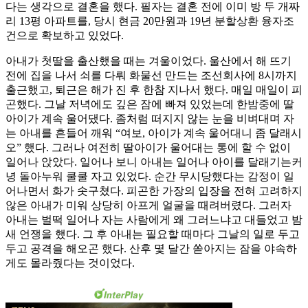
다는 생각으로 결혼을 했다. 필자는 결혼 전에 이미 방 두 개짜
리 13평 아파트를, 당시 현금 20만원과 19년 분할상환 융자조
건으로 확보하고 있었다.
아내가 첫딸을 출산했을 때는 겨울이었다. 울산에서 해 뜨기
전에 집을 나서 쇠를 다뤄 화물선 만드는 조선회사에 8시까지
출근했고, 퇴근은 해가 진 후 한참 지나서 했다. 매일 매일이 피
곤했다. 그날 저녁에도 깊은 잠에 빠져 있었는데 한밤중에 딸
아이가 계속 울어댔다. 좀처럼 떠지지 않는 눈을 비벼대며 자
는 아내를 흔들어 깨워 “여보, 아이가 계속 울어대니 좀 달래시
오” 했다. 그러나 여전히 딸아이가 울어대는 통에 할 수 없이
일어나 앉았다. 일어나 보니 아내는 일어나 아이를 달래기는커
녕 돌아누워 쿨쿨 자고 있었다. 순간 무시당했다는 감정이 일
어나면서 화가 솟구쳤다. 피곤한 가장의 입장을 전혀 고려하지
않은 아내가 미워 상당히 아프게 얼굴을 때려버렸다. 그러자
아내는 벌떡 일어나 자는 사람에게 왜 그러느냐고 대들었고 밤
새 언쟁을 했다. 그 후 아내는 필요할 때마다 그날의 일로 두고
두고 공격을 해오곤 했다. 산후 몇 달간 쏟아지는 잠을 야속하
게도 몰라줬다는 것이었다.