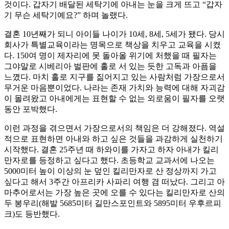
것이다. 갑자기 배달된 세탁기에 아내는 눈을 크게 뜨고 “갑자
기 무슨 세탁기예요?” 하며 놀랬다.
결혼 10년째가 되니 아이들 나이가 10세, 8세, 5세가 됐다. 당시
회사가 특별교육이라는 명목으로 책상을 치우고 교육을 시켰
다. 150여 명이 제자리에 못 돌아올 위기에 처했을 때 필자는
그야말로 시베리아 벌판에 홀로 서 있는 듯한 고독과 아픔을
느꼈다. 마치 홀로 지구를 짊어지고 있는 사람처럼 가장으로서
무거운 마음뿐이었다. 나라는 존재 가치와 능력에 대해 자괴감
이 몰려왔고 아내에게는 표현할 수 없는 외로움이 필자를 오랫
동안 포박했다.
이런 과정을 겪으면서 가장으로서의 책임은 더 강해졌다. 역설
적으로 표현하면 아내와 하고 싶은 것들을 과감하게 실천하기
시작했다. 결혼 25주년 때 하와이를 가자고 하자 아내가 킬리
만자로를 등정하고 싶다고 했다. 초등학교 교과서에 나오는
5000미터 높이 이상의 눈 덮인 킬리만자로 산 정상까지 가고
싶다고 해서 3주간 아프리카 사파리 여행 겸 떠났다. 그리고 아
마추어로서는 가장 높은 곳에 오를 수 있다는 킬리만자로 산의
두 봉우리(해발 5685미터 길만스포인트와 5895미터 우후르피
크)도 등반했다.