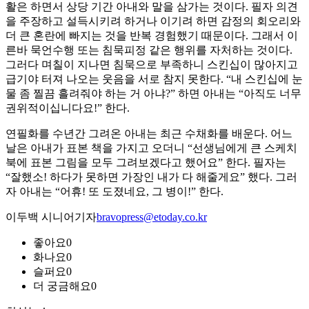
활은 하면서 상당 기간 아내와 말을 삼가는 것이다. 필자 의견
을 주장하고 설득시키려 하거나 이기려 하면 감정의 회오리와
더 큰 혼란에 빠지는 것을 반복 경험했기 때문이다. 그래서 이
른바 묵언수행 또는 침묵피정 같은 행위를 자처하는 것이다.
그러다 며칠이 지나면 침묵으로 부족하니 스킨십이 많아지고
급기야 터져 나오는 웃음을 서로 참지 못한다. “내 스킨십에 눈
물 좀 찔끔 흘려줘야 하는 거 아냐?” 하면 아내는 “아직도 너무
권위적이십니다요!” 한다.
연필화를 수년간 그려온 아내는 최근 수채화를 배운다. 어느
날은 아내가 표본 책을 가지고 오더니 “선생님에게 큰 스케치
북에 표본 그림을 모두 그려보겠다고 했어요” 한다. 필자는
“잘했소! 하다가 못하면 가장인 내가 다 해줄게요” 했다. 그러
자 아내는 “어휴! 또 도졌네요, 그 병이!” 한다.
이두백 시니어기자
bravopress@etoday.co.kr
좋아요
0
화나요
0
슬퍼요
0
더 궁금해요
0