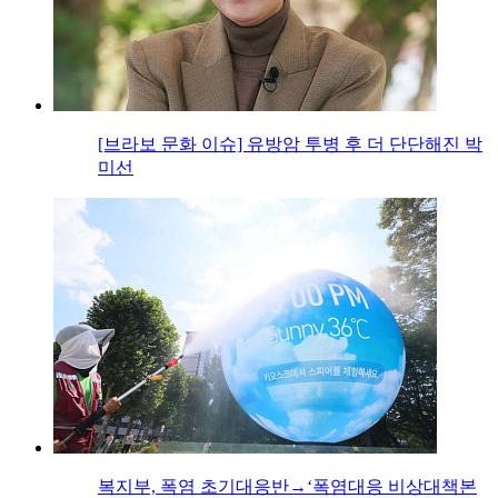
[브라보 문화 이슈] 유방암 투병 후 더 단단해진 박
미선
복지부, 폭염 초기대응반→‘폭염대응 비상대책본