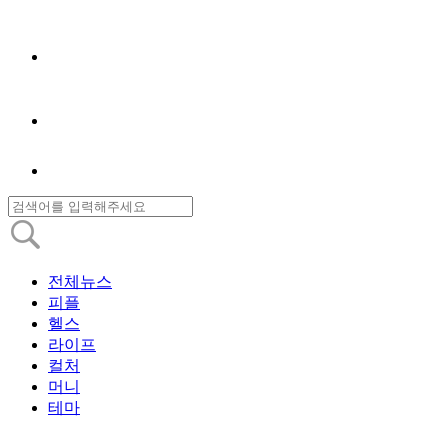
전체뉴스
피플
헬스
라이프
컬처
머니
테마