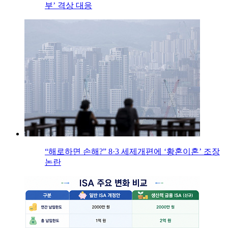
부’ 격상 대응
“해로하면 손해?” 8·3 세제개편에 ‘황혼이혼’ 조장
논란