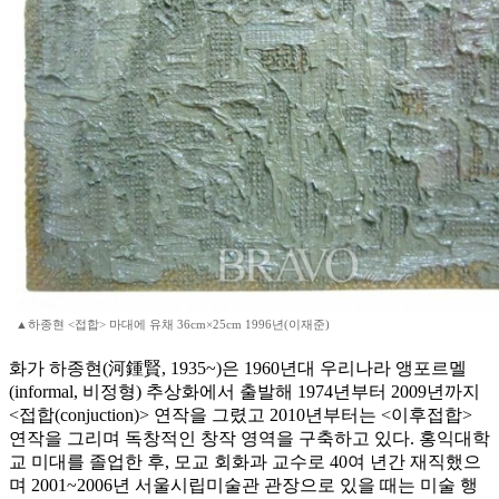
▲하종현 <접합> 마대에 유채 36cm×25cm 1996년(이재준)
화가 하종현(河鍾賢, 1935~)은 1960년대 우리나라 앵포르멜
(informal, 비정형) 추상화에서 출발해 1974년부터 2009년까지
<접합(conjuction)> 연작을 그렸고 2010년부터는 <이후접합>
연작을 그리며 독창적인 창작 영역을 구축하고 있다. 홍익대학
교 미대를 졸업한 후, 모교 회화과 교수로 40여 년간 재직했으
며 2001~2006년 서울시립미술관 관장으로 있을 때는 미술 행