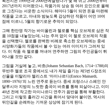
획전시는 1999년과 2000년에열렸다가 몇 해 쉬고 2006년부터
2017년까지 이어왔으나, 작품가의 상승 등 여러 요인으로 올해
로 그친다는 서운한 소식이다. 해마다 5월이 되면 돈을 마련해
작품을 고르고, 아내와 밤늦도록 감상하던 작품이 어언 10여
점에 이르니, 5월의 향기로운 추억이 되었다.
그해 한만영 작가는 바이올린과 첼로를 핵심 오브제로 삼은 작
품 10점을 내놓았는데, 나는 주저 없이 이 첼로 오브제의 작품
을 선택했다. 첼로를 완벽한 비례로 축소한 오브제에는 중세
서양화가들의 작품에서 볼 수 있는 여러 이미지가 그려져 있
다. 이 작품 속 첼로를 꺼내어 연주하면 그림의 주인공들이 튀
어나올 것만 같다.
그림을 거실에 놓고, 바흐(Johann Sebastian Bach, 1714~1788)의
무반주 첼로 조곡 중에서도 내가 제일 즐기는 제5번 G장조의
선율을 이탈리아 첼리스트 ‘마이나르디(Enrico Mainardi,
1890~1976)’의 느린 연주로 듣는다. 중세 프랑스나 스페인 안
달루시아 지방의 느릿한 춤곡이 바흐를 통해 되살아나고, 이미
40년 전에 작고한 마이나르디 연주가 음반을 통해 부활한다.
그리고 이렇듯 흘러간 시간을 휘어서 맞대어 붙이면, 역사의
뒤안길을 순례하는 기꺼운 상상에 잠기게 된다.