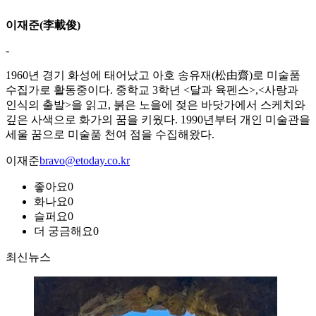
이재준(李載俊)
-
1960년 경기 화성에 태어났고 아호 송유재(松由齋)로 미술품
수집가로 활동중이다. 중학교 3학년 <달과 육펜스>,<사랑과
인식의 출발>을 읽고, 붉은 노을에 젖은 바닷가에서 스케치와
깊은 사색으로 화가의 꿈을 키웠다. 1990년부터 개인 미술관을
세울 꿈으로 미술품 천여 점을 수집해왔다.
이재준
bravo@etoday.co.kr
좋아요
0
화나요
0
슬퍼요
0
더 궁금해요
0
최신뉴스