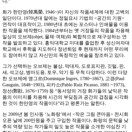
다.”
화가 한만영(韓萬榮, 1946~)이 자신의 작품세계에 대한 고백의
일단이다. 1970년대 말에는 정밀묘사 기법의 <공간의 기원>
연작이 대표작이고, 1980년대 초에는 포스터나 인쇄물을 이용
한 작품을 제작했다. 1984년부터는 옛 거장들의 작품을 차용해
일상의 오브제(objet, 물체·객체)와 복합적으로 재구성하는
연
작을 발표하고 있다. 홍익대학교 미대를 졸업한 후 성신여자대
학교에서 후학을 지도하다 정년퇴임 후 현재까지 어떤 무리에
도 참여하지 않고 자신만의 독창적인 예술을 창조하고 있다.
그가 선택하는 오브제는 불상, 막대자, 도로표지판, 깃털, 핀,
새, 석고상, 병마도용, 토우, 악기 등 무척 다양하다. 이런 다양
한 오브제에 앵그르(Dominique Ingres, 1780~1867), 고갱(Paul
Gauguin, 1848~1903), 피카소(Pablo Ruiz Picasso, 1881 ~1973),
정선(鄭歚, 1676~1759) 등 “동서양의 거장 화가들의 낯익은 작
품의 이미지를 차용해 시간의 부딪침과 공간의 겹침을 시각화
한 것이 한만영의 작품이다”라고 평론가는 말한다.
는 2009년 봄 인사동 ‘노화랑’에서 <작은 그림 큰마음> 전시회
오픈 날에 200만원을 주고 구입한 작품이다. 화랑의 문턱을 낮
추되 역량 있는 작가들의 밀도 높은 작품을 소개한 야심찬 기