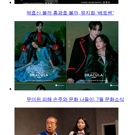
박효신 볼까 홍광호 볼까, 뮤지컬 ‘베토벤’
무더위 피해 손주와 문화 나들이, 7월 문화소식