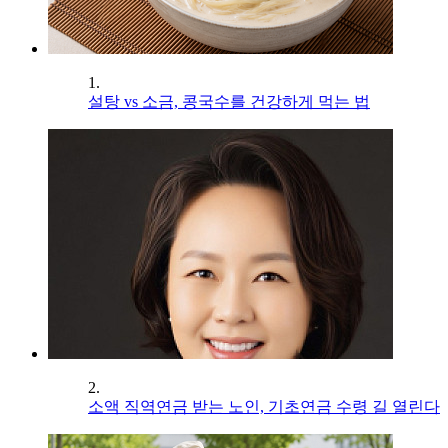
1.
설탕 vs 소금, 콩국수를 건강하게 먹는 법
2.
소액 직역연금 받는 노인, 기초연금 수령 길 열린다