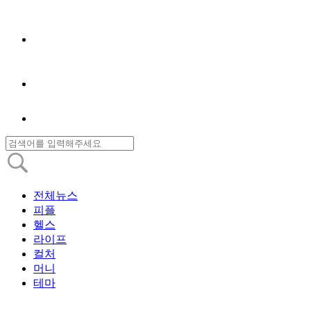
전체뉴스
피플
헬스
라이프
컬처
머니
테마