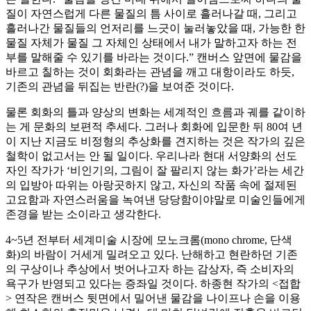
질이 자연스럽게 다른 물질의 틈 사이로 흘러나갈 때, 그리고
흘러나간 물질들의 언저리를 느긋이 눌러놓았을 때, 가능한 한
물질 자체가 물질 그 자체인 상태에서 내가 말하고자 하는 전
부를 말해줄 수 있기를 바라는 것이다.” 캔버스 앞면에 물감을
바르고 칠하는 것이 회화라는 관념을 깨고 대항이라도 하듯,
기존의 관념을 뒤집는 반란(?)을 보여준 것이다.
물론 회화의 틀과 양상의 변화는 세계적인 흐름과 궤를 같이하
는 게 문화의 보편적 추세다. 그러나 회화에 입문한 뒤 80여 년
이 지난 지금도 비정형의 추상화를 견지하는 것은 작가의 깊은
철학이 없고서는 안 될 일이다. 우리나라 현대 서양화의 선도
자인 작가가 ‘비인기의, 그림이 잘 팔리지 않는 화가’라는 세간
의 입방아 따위는 아랑곳하지 않고, 자신의 작품 속에 절제된
고요함과 자연스러움을 녹여낸 당당함이야말로 미술인들에게
존경을 받는 소이라고 생각한다.
4~5년 전부터 세계미술 시장에 모노크롬(mono chrome, 단색
화)의 바람이 거세게 밀려오고 있다. 난해하고 현란하던 기존
의 구상이나 추상에서 벗어나고자 하는 감상자, 즉 소비자의
욕구가 반영되고 있다는 증좌일 것이다. 하종현 작가의 <접합
> 연작은 캔버스 뒷면에서 밀어낸 물감을 나이프나 손을 이용