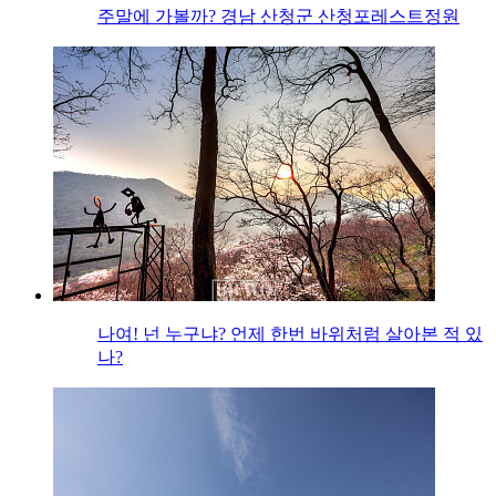
주말에 가볼까? 경남 산청군 산청포레스트정원
나여! 넌 누구냐? 언제 한번 바위처럼 살아본 적 있
나?