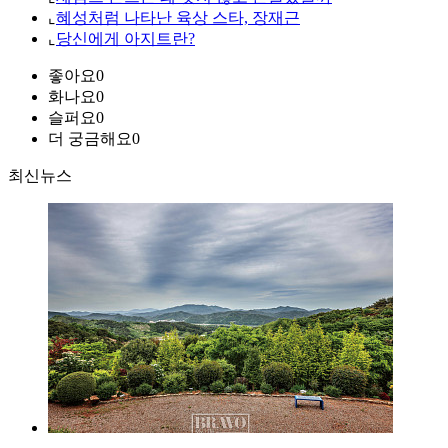
⌞
혜성처럼 나타난 육상 스타, 장재근
⌞
당신에게 아지트란?
좋아요
0
화나요
0
슬퍼요
0
더 궁금해요
0
최신뉴스