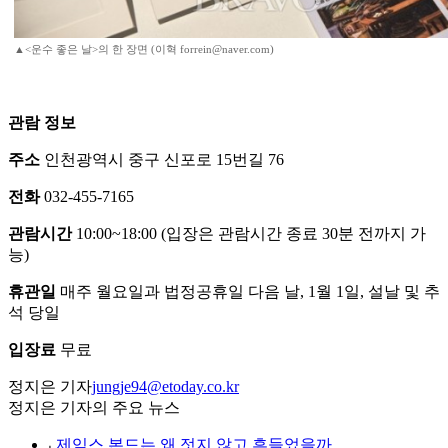
▲<운수 좋은 날>의 한 장면 (이혁 forrein@naver.com)
관람 정보
주소
인천광역시 중구 신포로 15번길 76
전화
032-455-7165
관람시간
10:00~18:00 (입장은 관람시간 종료 30분 전까지 가
능)
휴관일
매주 월요일과 법정공휴일 다음 날, 1월 1일, 설날 및 추
석 당일
입장료
무료
정지은 기자
jungje94@etoday.co.kr
정지은 기자의 주요 뉴스
⌞
제임스 본드는 왜 젓지 않고 흔들었을까