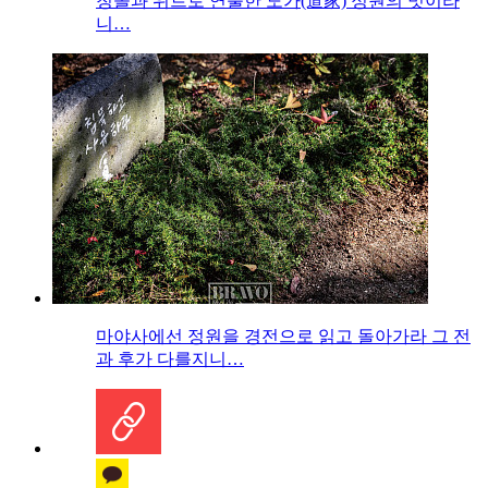
청솔과 위트로 연출한 도가(道家) 정원의 멋이라
니…
마야사에선 정원을 경전으로 읽고 돌아가라 그 전
과 후가 다를지니…