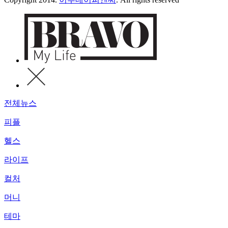
전체뉴스
피플
헬스
라이프
컬처
머니
테마