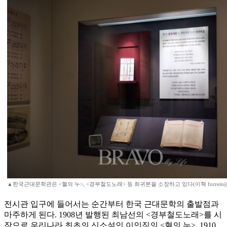
▲한국근대문학관은 <혈의 누>, <경부철도노래> 등 희귀본을 소장하고 있다(이혁 forrein@na
전시관 입구에 들어서는 순간부터 한국 근대문학의 출발점과
마주하게 된다. 1908년 발행된 최남선의 <경부철도노래>를 시
작으로 우리나라 최초의 신소설인 이인직의 <혈의 누>, 1910