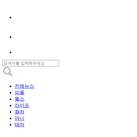
전체뉴스
피플
헬스
라이프
컬처
머니
테마