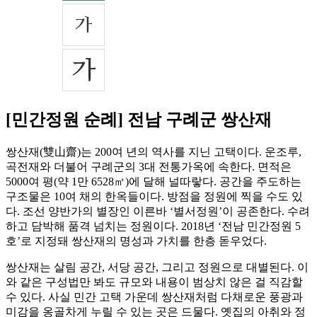
[민간정원 순례] 전남 구례군 쌍산재
쌍산재(雙山齋)는 200여 년의 역사를 지닌 고택이다. 운조루,
곡전재와 더불어 구례군의 3대 전통가옥에 속한다. 면적은
5000여 평(약 1만 6528㎡)에 달해 널따랗다. 공간을 주도하는
구조물은 10여 채의 한옥들이다. 방점을 정원에 찍을 수도 있
다. 조선 양반가의 별장인 이른바 ‘별서정원’이 공존한다. 수려
하고 담박해 품격 넘치는 정원이다. 2018년 ‘전남 민간정원 5
호’로 지정돼 쌍산재의 명성과 가치를 한층 돋우었다.
쌍산재는 살림 공간, 서당 공간, 그리고 정원으로 대별된다. 이
와 같은 구성법만 봐도 규모와 내용이 범상치 않은 걸 직감할
수 있다. 사실 민간 고택 가운데 쌍산재처럼 다채로운 풍광과
미감을 옹골차게 누릴 수 있는 곳은 드물다. 옛집의 아취와 정