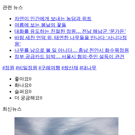
관련 뉴스
자연이 인간에게 보내는 농담과 위트
여름에 보는 봄날의 꽃들
대화를 유도하는 친절한 정원… 전남 해남군 ‘문가든’
바람 세찬 언덕 위, 태연한 나무들을 만나다 ‘사니다정
원’
나무를 남으로 볼 일 아니다… 충남 천안시 화수목정원
정부 공급카드 임박… 서울시 협의·주민 설득이 관건
#정원
#비밀정원
#구례여행
#쌍산재
#대나무
좋아요
0
화나요
0
슬퍼요
0
더 궁금해요
0
최신뉴스