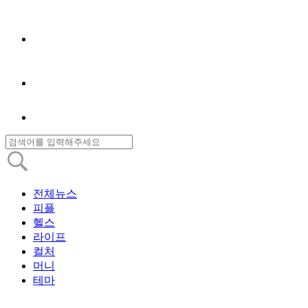
전체뉴스
피플
헬스
라이프
컬처
머니
테마