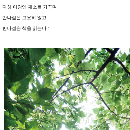
다섯 이랑엔 채소를 가꾸며
반나절은 고요히 앉고
반나절은 책을 읽는다.’