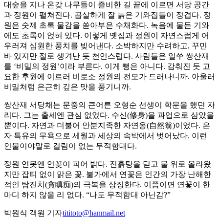
대숲을 지나 온갖 나무들이 즐비한 길 끝에 이르면 서당 공간
과 정원이 펼쳐진다. 곱살하게 잘 늙은 기와집들이 정겹다. 정
원은 숫제 초록 물감을 쏟아부은 수채화다. 녹음에 물든 기와
에도 초록이 얹혀 있다. 이렇게 옛집과 정원이 자연스럽게 어
우러져 심원한 풍치를 빚어낸다. 소박하지만 수려하고, 꾸민
바 있지만 절로 생겨난 듯 천연스럽다. 사람들은 일쑤 쌍산재
를 ‘비밀의 정원’이라 부른다. 이게 뻥은 아니다. 감춰진 듯 고
요한 후원에 이르러 비로소 정원의 전모가 드러나니까. 아울러
비밀처럼 은근히 깊은 맛을 풍기니까.
쌍산재 서당채는 문중의 큰어른 오형순 선생이 학문을 했던 자
리다. 그는 출세엔 관심 없었다. 수신(修身)을 과업으로 삼았을
뿐이다. 자연과 더불어 안분지족한 자연옹(自然翁)이었다. 은
자 특유의 무욕으로 세월과 세상의 속박에서 벗어났다. 이런
인물이야말로 걸림이 없는 무적함대다.
정원 연못엔 연꽃이 피어 밝다. 진흙탕을 딛고 물 위로 올라왔
지만 잡티 없이 맑은 꽃. 불가에서 연꽃은 인간의 가장 난해한
적인 탐진치(貪瞋痴)의 극복을 상징한다. 이쯤이면 연꽃이 한
마디 하지 않을 리 없다. “나도 무적함대 아닌감?”
박원식 객원 기자
tititoto@hanmail.net