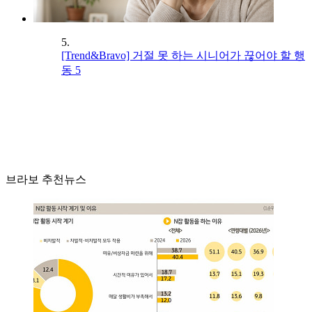
5.
[Trend&Bravo] 거절 못 하는 시니어가 끊어야 할 행
동 5
브라보 추천뉴스