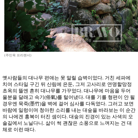
(주민욱 프리랜서)
옛사람들의 대나무 편애는 못 말릴 습벽이었다. 거친 세파에
치여 스타일 구긴 뒤 산림에 은둔, 그저 고사리로 연명할망정
초옥의 뜰엔 흔히 대나무를 가꾸었다. 대나무에 마음을 두어
울분을 달래고 속기(俗氣)를 털어냈다. 대를 기를 형편이 안 될
경우엔 묵죽(墨竹)을 벽에 걸어 심사를 다독였다. 그러고 보면
바람에 일렁이며 청아한 소리를 내는 대숲을 바라보는 이 순간
의 나에겐 홍복이 터진 셈이다. 대숲의 진경이 있는 사색의 오
솔길에서 노닐다니. 삶이 썩 괜찮은 소풍으로 느껴지는 건 대
체로 이런 때다.