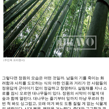
(주민욱 프리랜서)
그렇다면 정원의 모습은 어떤 것일까. 남들의 기를 죽이는 화
려함과 사치를 도모하는 식의 야한 인품과 거리가 먼 사람들의
정원답게 군더더기 없이 정갈하고 청명하다. 살림채를 지나 소
로를 잠시 오르면 대나무들이 있다. 정원의 서막이 이렇게 대
숲과 함께 열린다. 대나무는 줄기부터 잎까지 마냥 푸르러 한
번 척 봐도 싱그럽고, 오래 여겨 봐도 도통 질릴 게 없는 식물계
의 셀럽이다. 시대 불문, 팬덤을 거느렸다. 줏대와 고고함과 결