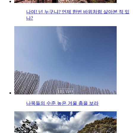
나여! 넌 누구냐? 언제 한번 바위처럼 살아본 적 있
나?
나목들의 수준 높은 겨울 춤을 보라