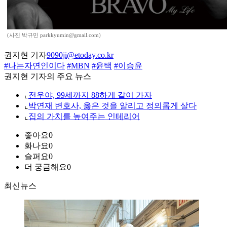
(사진 박규민 parkkyumin@gmail.com)
권지현 기자
9090ji@etoday.co.kr
#나는자연인이다
#MBN
#윤택
#이승윤
권지현 기자의 주요 뉴스
⌞
전우야, 99세까지 88하게 같이 가자
⌞
박연재 변호사, 옳은 것을 알리고 정의롭게 살다
⌞
집의 가치를 높여주는 인테리어
좋아요
0
화나요
0
슬퍼요
0
더 궁금해요
0
최신뉴스