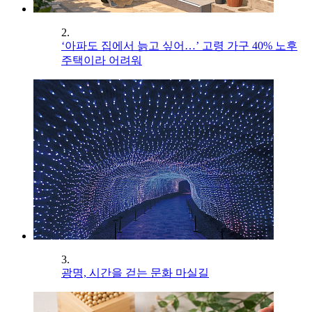
2.
‘아파도 집에서 늙고 싶어…’ 고령 가구 40% 노후
주택이라 어려워
3.
광명, 시간을 걷는 문화 마실길