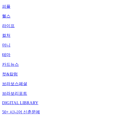
피플
헬스
라이프
컬처
머니
테마
카드뉴스
컷&칼럼
브라보스페셜
브라보리포트
DIGITAL LIBRARY
50+ 시니어 신춘문예