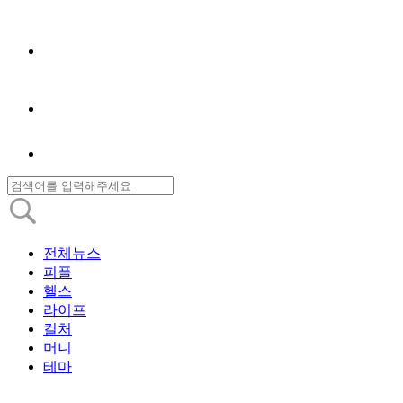
전체뉴스
피플
헬스
라이프
컬처
머니
테마