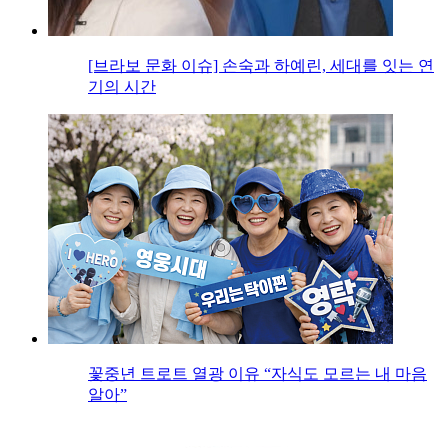
[브라보 문화 이슈] 손숙과 하예린, 세대를 잇는 연
기의 시간
꽃중년 트로트 열광 이유 “자식도 모르는 내 마음
알아”