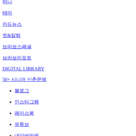
머니
테마
카드뉴스
컷&칼럼
브라보스페셜
브라보리포트
DIGITAL LIBRARY
50+ 시니어 신춘문예
블로그
인스타그램
페이스북
유튜브
네이버카페