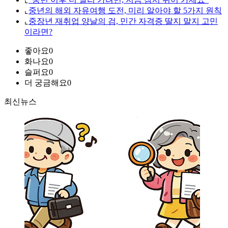
⌞
중년의 해외 자유여행 도전, 미리 알아야 할 5가지 원칙
⌞
중장년 재취업 양날의 검, 민간 자격증 딸지 말지 고민
이라면?
좋아요
0
화나요
0
슬퍼요
0
더 궁금해요
0
최신뉴스