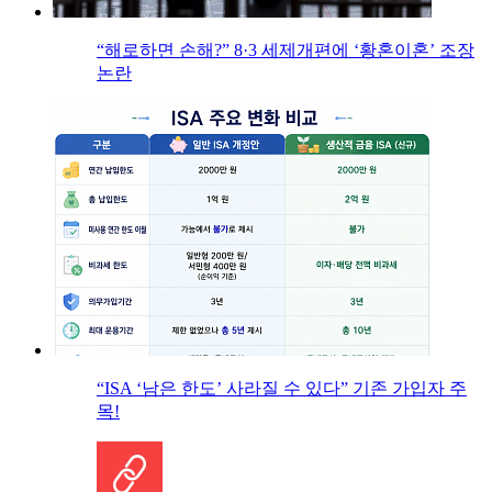
“해로하면 손해?” 8·3 세제개편에 ‘황혼이혼’ 조장
논란
“ISA ‘남은 한도’ 사라질 수 있다” 기존 가입자 주
목!