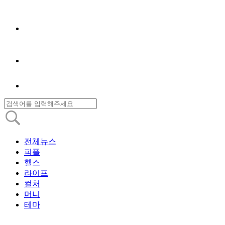
전체뉴스
피플
헬스
라이프
컬처
머니
테마