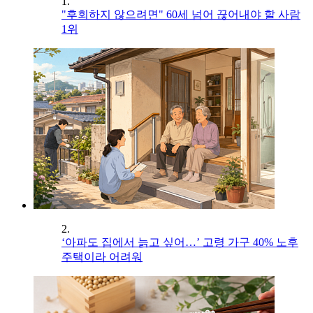
1.
"후회하지 않으려면" 60세 넘어 끊어내야 할 사람
1위
2.
‘아파도 집에서 늙고 싶어…’ 고령 가구 40% 노후
주택이라 어려워