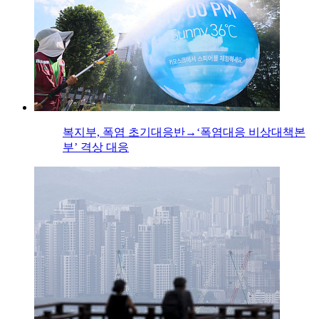
복지부, 폭염 초기대응반→‘폭염대응 비상대책본
부’ 격상 대응