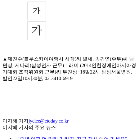
▲제진수(블루스카이여행사 사장)씨 별세, 송귀연(주부)씨 남
편상, 제나리(삼성전자 근무)ㆍ래미 (2014인천장애인아시아경
기대회 조직위원회 근무)씨 부친상=16일22시 삼성서울병원,
발인22일10시30분, 02-3410-6919
이지혜 기자
jyelee@etoday.co.kr
이지혜 기자의 주요 뉴스
⌞
“중년 이후 더 멀리 가려면, 지금 잠시 쉬어 가세요”