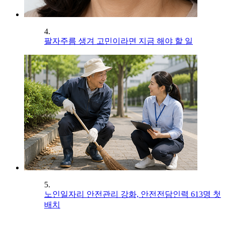
4.
팔자주름 생겨 고민이라면 지금 해야 할 일
5.
노인일자리 안전관리 강화, 안전전담인력 613명 첫
배치