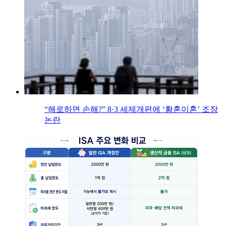
“해로하면 손해?” 8·3 세제개편에 ‘황혼이혼’ 조장
논란