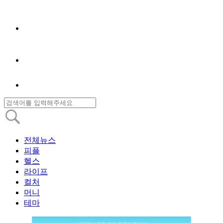
전체뉴스
피플
헬스
라이프
컬처
머니
테마