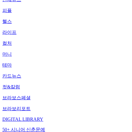
피플
헬스
라이프
컬처
머니
테마
카드뉴스
컷&칼럼
브라보스페셜
브라보리포트
DIGITAL LIBRARY
50+ 시니어 신춘문예