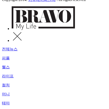
전체뉴스
피플
헬스
라이프
컬처
머니
테마