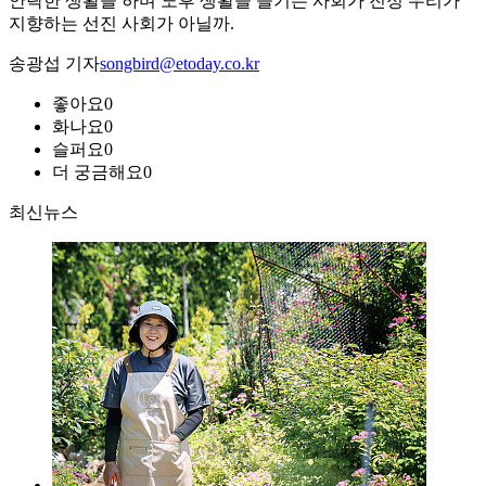
안락한 생활을 하며 노후 생활을 즐기는 사회가 진정 우리가
지향하는 선진 사회가 아닐까.
송광섭 기자
songbird@etoday.co.kr
좋아요
0
화나요
0
슬퍼요
0
더 궁금해요
0
최신뉴스