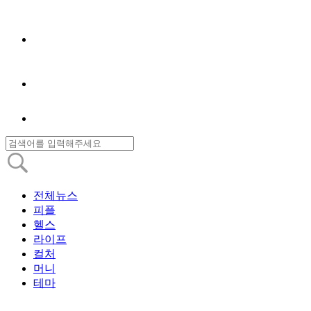
전체뉴스
피플
헬스
라이프
컬처
머니
테마