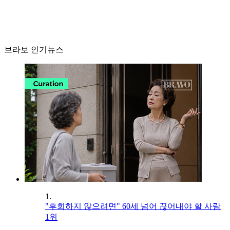
브라보 인기뉴스
1.
"후회하지 않으려면" 60세 넘어 끊어내야 할 사람
1위