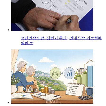
정년연장 입법 ‘상반기 무산’, 연내 입법 가능성에
쏠린 눈