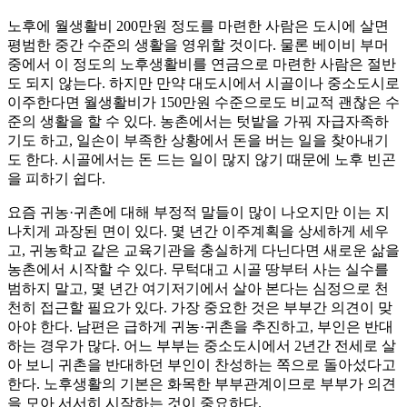
노후에 월생활비 200만원 정도를 마련한 사람은 도시에 살면
평범한 중간 수준의 생활을 영위할 것이다. 물론 베이비 부머
중에서 이 정도의 노후생활비를 연금으로 마련한 사람은 절반
도 되지 않는다. 하지만 만약 대도시에서 시골이나 중소도시로
이주한다면 월생활비가 150만원 수준으로도 비교적 괜찮은 수
준의 생활을 할 수 있다. 농촌에서는 텃밭을 가꿔 자급자족하
기도 하고, 일손이 부족한 상황에서 돈을 버는 일을 찾아내기
도 한다. 시골에서는 돈 드는 일이 많지 않기 때문에 노후 빈곤
을 피하기 쉽다.
요즘 귀농·귀촌에 대해 부정적 말들이 많이 나오지만 이는 지
나치게 과장된 면이 있다. 몇 년간 이주계획을 상세하게 세우
고, 귀농학교 같은 교육기관을 충실하게 다닌다면 새로운 삶을
농촌에서 시작할 수 있다. 무턱대고 시골 땅부터 사는 실수를
범하지 말고, 몇 년간 여기저기에서 살아 본다는 심정으로 천
천히 접근할 필요가 있다. 가장 중요한 것은 부부간 의견이 맞
아야 한다. 남편은 급하게 귀농·귀촌을 추진하고, 부인은 반대
하는 경우가 많다. 어느 부부는 중소도시에서 2년간 전세로 살
아 보니 귀촌을 반대하던 부인이 찬성하는 쪽으로 돌아섰다고
한다. 노후생활의 기본은 화목한 부부관계이므로 부부가 의견
을 모아 서서히 시작하는 것이 중요하다.