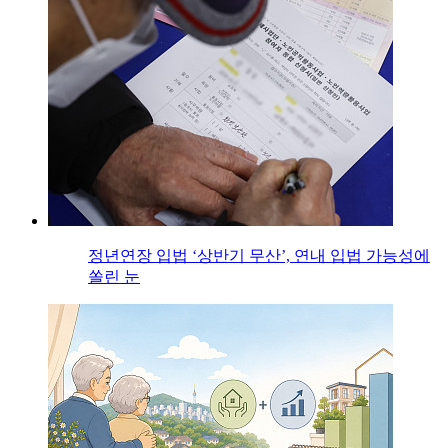
정년연장 입법 ‘상반기 무산’, 연내 입법 가능성에
쏠린 눈