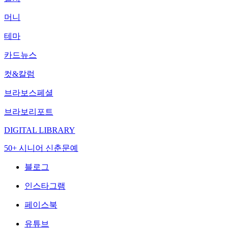
머니
테마
카드뉴스
컷&칼럼
브라보스페셜
브라보리포트
DIGITAL LIBRARY
50+ 시니어 신춘문예
블로그
인스타그램
페이스북
유튜브