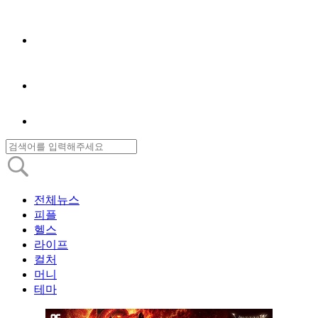
전체뉴스
피플
헬스
라이프
컬처
머니
테마