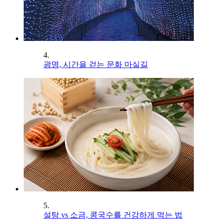
4.
광명, 시간을 걷는 문화 마실길
5.
설탕 vs 소금, 콩국수를 건강하게 먹는 법