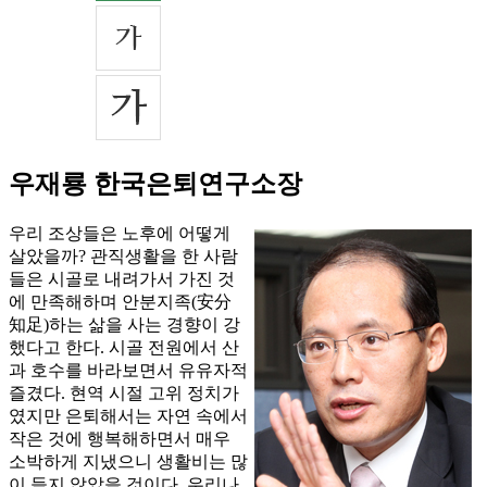
우재룡 한국은퇴연구소장
우리 조상들은 노후에 어떻게
살았을까? 관직생활을 한 사람
들은 시골로 내려가서 가진 것
에 만족해하며 안분지족(安分
知足)하는 삶을 사는 경향이 강
했다고 한다. 시골 전원에서 산
과 호수를 바라보면서 유유자적
즐겼다. 현역 시절 고위 정치가
였지만 은퇴해서는 자연 속에서
작은 것에 행복해하면서 매우
소박하게 지냈으니 생활비는 많
이 들지 않았을 것이다. 우리나