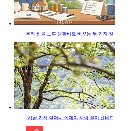
우리 집을 노후 생활비로 바꾸는 두 가지 길
“시골 가서 살더니 이제야 사람 꼴이 됐네!”