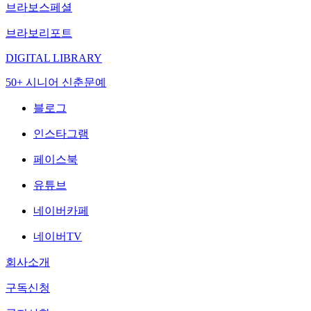
브라보스페셜
브라보리포트
DIGITAL LIBRARY
50+ 시니어 신춘문예
블로그
인스타그램
페이스북
유튜브
네이버카페
네이버TV
회사소개
구독신청