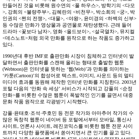
만들어진 것을 비롯해 원수연의 <풀 하우스>, 방학기의 <다모
>, 강희의 <불량주부>, 김혜란의 <비천무>, 박소희의 <궁>, 박
인권의 <쩐의 전쟁>, <대물>, <야왕>, 윤미경의 <하백의 신부>
등 수많은 만화가 영상물과 공연물로 재탄생했다. 근래 들어
드라마 <꽃보다 남자>, 영화 <올드보이>, <설국열차>, 뮤지컬
<데스노트>처럼 외국 만화를 원작으로 하는 작품도 증가하고
있다.
1990년대 후반 IMF로 출판만화 시장이 침체하고 인터넷이 발
달하면서 출판만화를 스캔해 올리는 형태로 출발한 웹툰
(Webtoon)은 인터넷을 뜻하는 ‘웹(Web)’과 만화를 의미하는
‘카툰(Cartoon)’의 합성어로 텍스트, 이미지, 사운드 등의 멀티
미디어 효과를 동원해 제작한 인터넷 만화를 지칭한다. 2003년
포털 다음의 ‘만화 속 세상’ 서비스가 시작되고 강풀의 <순정
만화>를 비롯한 수많은 웹툰이 폭발적인 인기를 끌면서 대중
문화 작품 원작으로 각광받기 시작했다.
강풀·윤태호·조석·주호민 등 전문 작가와 아마추어 작가의 수
많은 독창적 웹툰이 네이버 등 포털에서부터 모바일, 통신사
사이트, 언론사 사이트, 레진코믹스를 비롯한 웹툰 전문 사이
트까지 다양한 플랫폼에서 쏟아지면서 큰 인기를 끌고 있다.