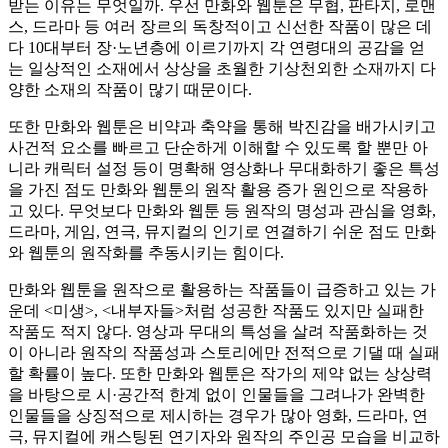
받는 이유는 무엇일까. 우선 만화와 웹툰은 무협, 판타지, 로맨
스, 드라마 등 여러 장르의 독창적이고 신선한 작품이 많은 데
다 10대부터 장·노년층에 이르기까지 각 연령대의 공감을 얻
는 일상적인 소재에서 상상을 초월한 기상천외한 소재까지 다
양한 소재의 작품이 많기 때문이다.
또한 만화와 웹툰은 비약과 축약을 통해 박진감을 배가시키고
사건적 요소를 빠르고 단순하게 이해할 수 있도록 할 뿐만 아
니라 캐릭터 설정 등이 명확해 영상화나 무대화하기 좋은 특성
을 가진 점도 만화와 웹툰의 원작 활용 증가 원인으로 작용하
고 있다. 무엇보다 만화와 웹툰 등 원작의 명성과 관심을 영화,
드라마, 게임, 연극, 뮤지컬의 인기로 연결하기 쉬운 점도 만화
와 웹툰의 원작화를 추동시키는 힘이다.
만화와 웹툰을 원작으로 활용하는 작품들이 급증하고 있는 가
운데 <미생>, <내부자들>처럼 성공한 작품도 있지만 실패한
작품도 적지 않다. 영상과 무대의 특성을 살려 작품화하는 것
이 아니라 원작의 작품성과 스토리에만 전적으로 기댈 때 실패
할 확률이 높다. 또한 만화와 웹툰은 작가의 제약 없는 상상력
을 바탕으로 시·공간적 한계 없이 인물들을 그려나가 완벽한
인물들을 상징적으로 제시하는 경우가 많아 영화, 드라마, 연
극, 뮤지컬에 캐스팅된 연기자와 원작의 주인공 모습을 비교하