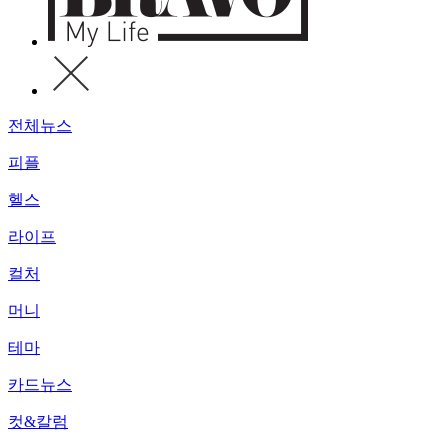
전체뉴스
피플
헬스
라이프
컬처
머니
테마
카드뉴스
컷&칼럼