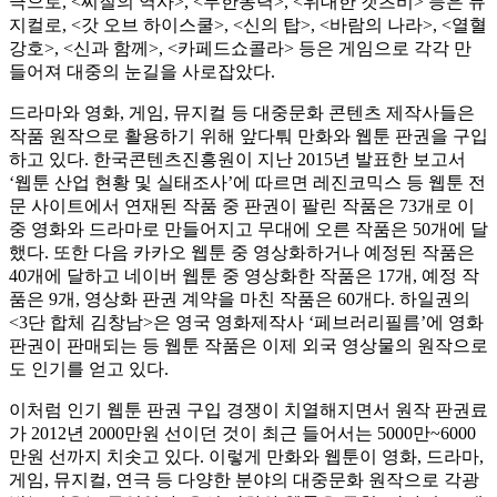
극으로, <찌질의 역사>, <무한동력>, <위대한 갯츠비> 등은 뮤
지컬로, <갓 오브 하이스쿨>, <신의 탑>, <바람의 나라>, <열혈
강호>, <신과 함께>, <카페드쇼콜라> 등은 게임으로 각각 만
들어져 대중의 눈길을 사로잡았다.
드라마와 영화, 게임, 뮤지컬 등 대중문화 콘텐츠 제작사들은
작품 원작으로 활용하기 위해 앞다퉈 만화와 웹툰 판권을 구입
하고 있다. 한국콘텐츠진흥원이 지난 2015년 발표한 보고서
‘웹툰 산업 현황 및 실태조사’에 따르면 레진코믹스 등 웹툰 전
문 사이트에서 연재된 작품 중 판권이 팔린 작품은 73개로 이
중 영화와 드라마로 만들어지고 무대에 오른 작품은 50개에 달
했다. 또한 다음 카카오 웹툰 중 영상화하거나 예정된 작품은
40개에 달하고 네이버 웹툰 중 영상화한 작품은 17개, 예정 작
품은 9개, 영상화 판권 계약을 마친 작품은 60개다. 하일권의
<3단 합체 김창남>은 영국 영화제작사 ‘페브러리필름’에 영화
판권이 판매되는 등 웹툰 작품은 이제 외국 영상물의 원작으로
도 인기를 얻고 있다.
이처럼 인기 웹툰 판권 구입 경쟁이 치열해지면서 원작 판권료
가 2012년 2000만원 선이던 것이 최근 들어서는 5000만~6000
만원 선까지 치솟고 있다. 이렇게 만화와 웹툰이 영화, 드라마,
게임, 뮤지컬, 연극 등 다양한 분야의 대중문화 원작으로 각광