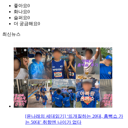
좋아요
0
화나요
0
슬퍼요
0
더 궁금해요
0
최신뉴스
[윤나래의 세대읽기] ‘뜨개질하는 20대, 흠뻑쇼 가
는 50대’ 취향엔 나이가 없다