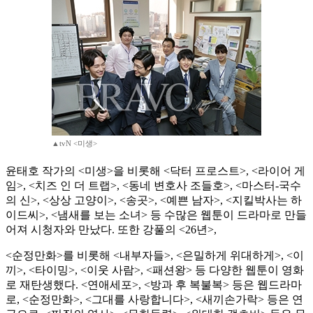
▲tvN <미생>
윤태호 작가의 <미생>을 비롯해 <닥터 프로스트>, <라이어 게
임>, <치즈 인 더 트랩>, <동네 변호사 조들호>, <마스터-국수
의 신>, <상상 고양이>, <송곳>, <예쁜 남자>, <지킬박사는 하
이드씨>, <냄새를 보는 소녀> 등 수많은 웹툰이 드라마로 만들
어져 시청자와 만났다. 또한 강풀의 <26년>,
<순정만화>를 비롯해 <내부자들>, <은밀하게 위대하게>, <이
끼>, <타이밍>, <이웃 사람>, <패션왕> 등 다양한 웹툰이 영화
로 재탄생했다. <연애세포>, <방과 후 복불복> 등은 웹드라마
로, <순정만화>, <그대를 사랑합니다>, <새끼손가락> 등은 연