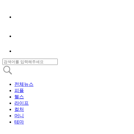
전체뉴스
피플
헬스
라이프
컬처
머니
테마