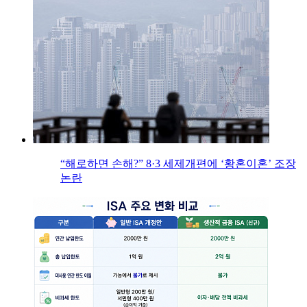
“해로하면 손해?” 8·3 세제개편에 ‘황혼이혼’ 조장
논란