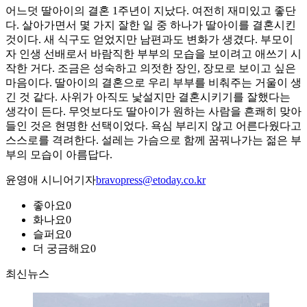
어느덧 딸아이의 결혼 1주년이 지났다. 여전히 재미있고 좋단
다. 살아가면서 몇 가지 잘한 일 중 하나가 딸아이를 결혼시킨
것이다. 새 식구도 얻었지만 남편과도 변화가 생겼다. 부모이
자 인생 선배로서 바람직한 부부의 모습을 보이려고 애쓰기 시
작한 거다. 조금은 성숙하고 의젓한 장인, 장모로 보이고 싶은
마음이다. 딸아이의 결혼으로 우리 부부를 비춰주는 거울이 생
긴 것 같다. 사위가 아직도 낯설지만 결혼시키기를 잘했다는
생각이 든다. 무엇보다도 딸아이가 원하는 사람을 흔쾌히 맞아
들인 것은 현명한 선택이었다. 욕심 부리지 않고 어른다웠다고
스스로를 격려한다. 설레는 가슴으로 함께 꿈꿔나가는 젊은 부
부의 모습이 아름답다.
윤영애 시니어기자
bravopress@etoday.co.kr
좋아요
0
화나요
0
슬퍼요
0
더 궁금해요
0
최신뉴스