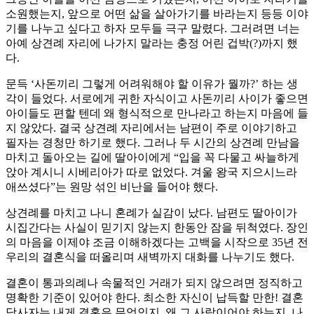
소원했는지, 앞으로 어떤 삶을 살아가기를 바라는지 등등 이야
기를 나누고 싶다고 하자 모두들 극구 말렸다. 그러려면 너는
아예 상견례 자리에 나가지 말라는 충정 어린 겁박(?)까지 했
다.
문득 ‘사돈끼리 그렇게 어려워해야 할 이유가 뭘까?’ 하는 생
각이 들었다. 서로에게 귀한 자식이고 사돈끼리 사이가 좋으면
아이들도 편할 텐데 왜 형식적으로 만나라고 하는지 마음에 들
지 않았다. 결국 상견례 자리에서는 남편이 주로 이야기하고
필자는 경청만 하기로 했다. 그러나 두 시간의 상견례 만남을
마치고 돌아오는 길에 딸아이에게 “입을 꼭 다물고 싸늘하게
앉아 계시니 시베리아가 따로 없었다. 겨울 왕국 지으시느라
애쓰셨다”는 원망 섞인 비난을 들어야 했다.
상견례를 마치고 나니 혼례가 실감이 났다. 남편도 딸아이가
시집간다는 사실이 믿기지 않는지 한동안 잠을 뒤척였다. 장인
의 마음을 이제야 조금 이해하겠다는 고백을 시작으로 35년 전
우리의 결혼식을 떠올리며 새벽까지 대화를 나누기도 했다.
결혼이 통과의례나 속물적인 거래가 되지 않으려면 정직하고
명확한 기준이 있어야 한다. 최소한 자신이 납득할 만한! 결혼
당사자는 내게 결혼은 무엇인지, 왜 그 사람이어야 하는지, 나