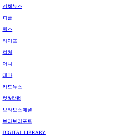
전체뉴스
피플
헬스
라이프
컬처
머니
테마
카드뉴스
컷&칼럼
브라보스페셜
브라보리포트
DIGITAL LIBRARY