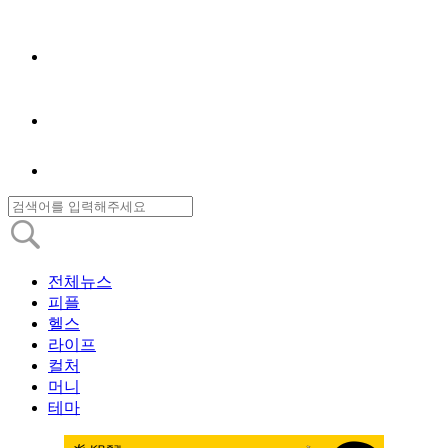
전체뉴스
피플
헬스
라이프
컬처
머니
테마