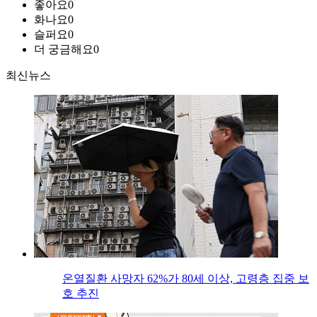
좋아요
0
화나요
0
슬퍼요
0
더 궁금해요
0
최신뉴스
온열질환 사망자 62%가 80세 이상, 고령층 집중 보
호 추진