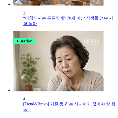
3.
“아침식사는 든든하게” 70세 이상 식생활 점수 가
장 높아
4.
[Trend&Bravo] 거절 못 하는 시니어가 끊어야 할 행
동 5