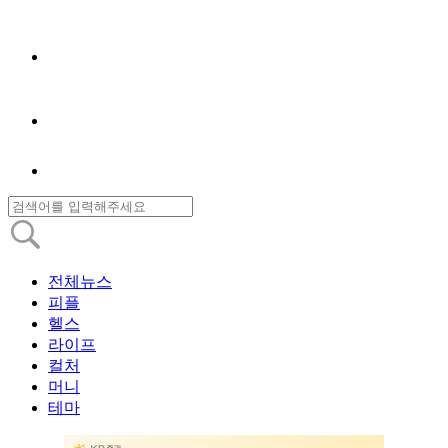
전체뉴스
피플
헬스
라이프
컬처
머니
테마