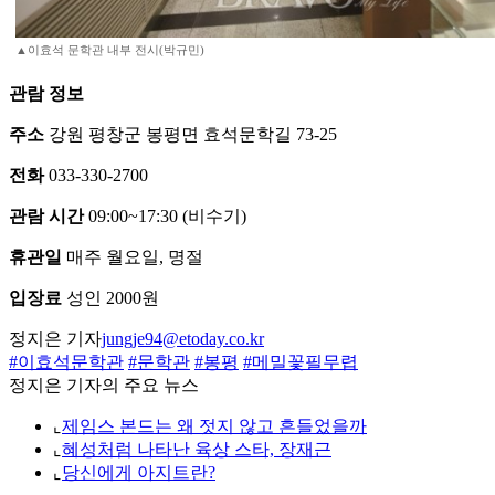
▲이효석 문학관 내부 전시(박규민)
관람 정보
주소
강원 평창군 봉평면 효석문학길 73-25
전화
033-330-2700
관람 시간
09:00~17:30 (비수기)
휴관일
매주 월요일, 명절
입장료
성인 2000원
정지은 기자
jungje94@etoday.co.kr
#이효석문학관
#문학관
#봉평
#메밀꽃필무렵
정지은 기자의 주요 뉴스
⌞
제임스 본드는 왜 젓지 않고 흔들었을까
⌞
혜성처럼 나타난 육상 스타, 장재근
⌞
당신에게 아지트란?