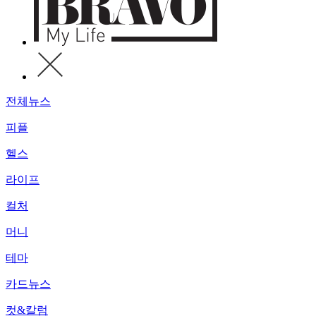
전체뉴스
피플
헬스
라이프
컬처
머니
테마
카드뉴스
컷&칼럼