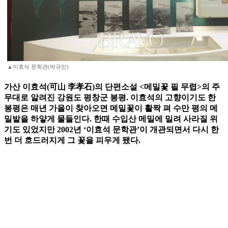
▲이효석 문학관(박규민)
가산 이효석(可山 李孝石)의 단편소설 <메밀꽃 필 무렵>의 주
무대로 알려진 강원도 평창군 봉평. 이효석의 고향이기도 한
봉평은 매년 가을이 찾아오면 메밀꽃이 활짝 펴 수만 평의 메
밀밭을 하얗게 물들인다. 한때 수입산 메밀에 밀려 사라질 위
기도 있었지만 2002년 ‘이효석 문학관’이 개관되면서 다시 한
번 더 흐드러지게 그 꽃을 피우게 됐다.