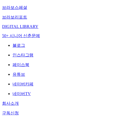
브라보스페셜
브라보리포트
DIGITAL LIBRARY
50+ 시니어 신춘문예
블로그
인스타그램
페이스북
유튜브
네이버카페
네이버TV
회사소개
구독신청