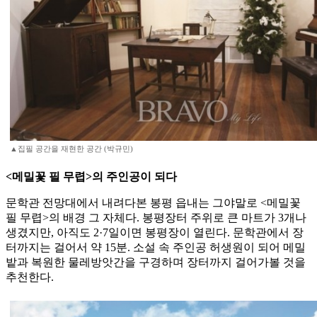
▲집필 공간을 재현한 공간 (박규민)
<메밀꽃 필 무렵>의 주인공이 되다
문학관 전망대에서 내려다본 봉평 읍내는 그야말로 <메밀꽃
필 무렵>의 배경 그 자체다. 봉평장터 주위로 큰 마트가 3개나
생겼지만, 아직도 2·7일이면 봉평장이 열린다. 문학관에서 장
터까지는 걸어서 약 15분. 소설 속 주인공 허생원이 되어 메밀
밭과 복원한 물레방앗간을 구경하며 장터까지 걸어가볼 것을
추천한다.