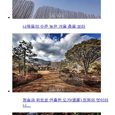
나목들의 수준 높은 겨울 춤을 보라
청솔과 위트로 연출한 도가(道家) 정원의 멋이라
니…