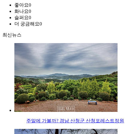
좋아요
0
화나요
0
슬퍼요
0
더 궁금해요
0
최신뉴스
주말에 가볼까? 경남 산청군 산청포레스트정원