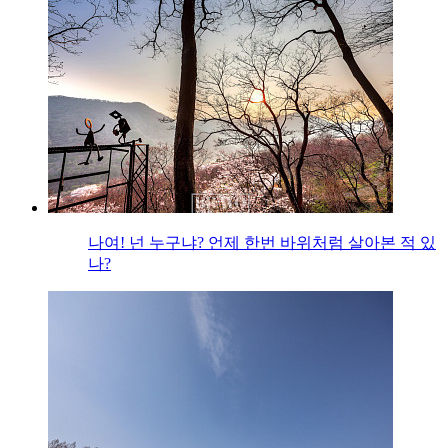
나여! 넌 누구냐? 언제 한번 바위처럼 살아본 적 있
나?