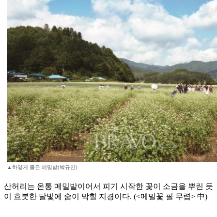
▲하얗게 물든 메밀밭(박규민)
산허리는 온통 메밀밭이어서 피기 시작한 꽃이 소금을 뿌린 듯
이 흐붓한 달빛에 숨이 막힐 지경이다. (<메밀꽃 필 무렵> 中)