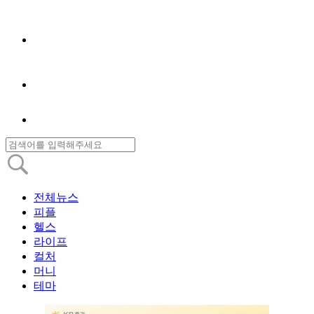
전체뉴스
피플
헬스
라이프
컬처
머니
테마