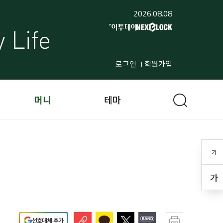
2026.08.08
로그인
회원가입
머니
테마
가
가
선호매체 추가