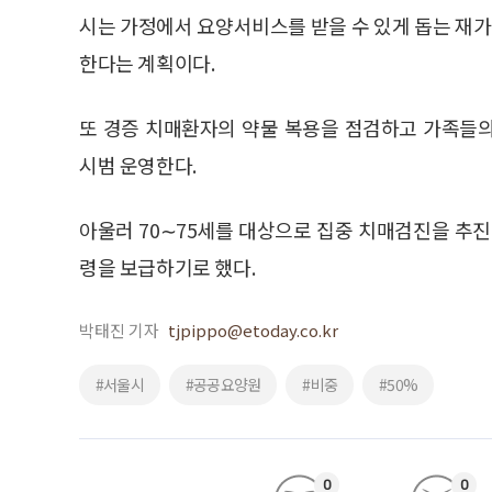
시는 가정에서 요양서비스를 받을 수 있게 돕는 재가
한다는 계획이다.
또 경증 치매환자의 약물 복용을 점검하고 가족들
시범 운영한다.
아울러 70∼75세를 대상으로 집중 치매검진을 
령을 보급하기로 했다.
박태진 기자
tjpippo@etoday.co.kr
#서울시
#공공요양원
#비중
#50%
0
0