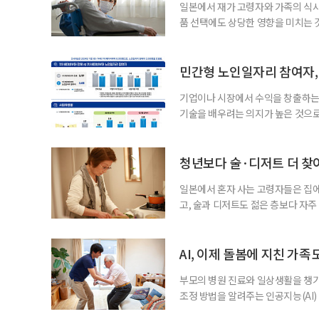
일본에서 재가 고령자와 가족의 식
품 선택에도 상당한 영향을 미치는 
을 세우고 필요한 서비스를 연결·
사한 역할을 한다. 이들이 소개한 
이 91.5%에 달했다는 조사 결과
민간형 노인일자리 참여자, 
어매니지먼트
기업이나 시장에서 수익을 창출하는
기술을 배우려는 의지가 높은 것으로
과 평생학습을 결합한 방식으로 확
삶 패널’ 조사 결과를 분석한 정보그림
비부머 세대 가운데 노인일자리 참여
청년보다 술·디저트 더 찾아
형
일본에서 혼자 사는 고령자들은 집
고, 술과 디저트도 젊은 층보다 자
다는 조리 부담을 줄이면서 식사의
이 4일 발표한 ‘고령 1인 가구의 식
접 만든 음식이나 남은 음식이 차지하
AI, 이제 돌봄에 지친 가족
부모의 병원 진료와 일상생활을 챙
조정 방법을 알려주는 인공지능(AI)
돌봄 부담과 퇴직 위험을 파악하도록 