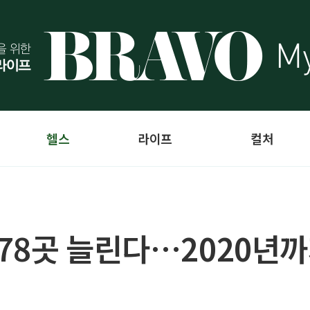
헬스
라이프
컬처
78곳 늘린다…2020년까