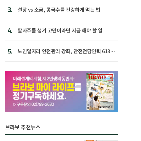
3.
설탕 vs 소금, 콩국수를 건강하게 먹는 법
4.
팔자주름 생겨 고민이라면 지금 해야 할 일
5.
노인일자리 안전관리 강화, 안전전담인력 613명
첫 배치
브라보 추천뉴스