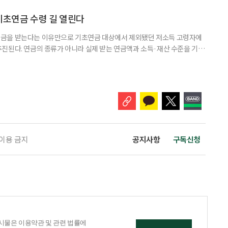
용 AI 서비스 'SOIN-L(소완 엘)'을 지난달 31일 출시했다고 3일 밝혔
을 밝히지 않고 하루 24시간 AI와 상담할 수 있으며, 인
기초연금 수령 길 열린다
금을 받는다는 이유만으로 기초연금 대상에서 제외됐던 저소득 고령자에
진된다. 연금의 종류가 아니라 실제 받는 연금액과 소득·재산 수준을 기준
. 백선희 조국혁신당 의원은 소액 직역연금 수급자도 일정한 소득·재산 요
있도록 하는 '기초연금법 일부개정법률안'을 3일 대표 발의했다고 4일 밝혔
가 이어지는 가운데, 정부도 그동안 소득·재산이 적어도 직역연금을 받는다
 이용 금지
공지사항
구독신청