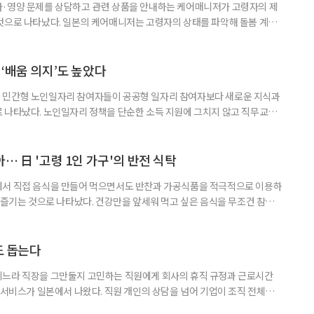
사·영양 문제를 상담하고 관련 상품을 안내하는 케어매니저가 고령자의 제
것으로 나타났다. 일본의 케어매니저는 고령자의 상태를 파악해 돌봄 계획
조정하는 전문직으로, 국내 장기요양 현장의 사회복지사나 사례관리자와 유
식품이나 영양 관련 상품이 실제 구매와 이용으로 이어진 경험이 있다는 응답
가 나왔다. 일본 헬스케어 기업 인터넷인피니티는 케어매니저 전문사이트 ‘케
‘배움 의지’도 높았다
 민간형 노인일자리 참여자들이 공공형 일자리 참여자보다 새로운 지식과
 나타났다. 노인일자리 정책을 단순한 소득 지원에 그치지 않고 직무교육
대해야 한다는 분석이 나온다. 한국노인인력개발원은 ‘한국 어르신의 일과
 7월호를 6일 공개했다. 이번 조사는 2024년 기준 60∼74세인 1차 베이
자들의 교육학습동기를 성별과 연령, 거주지역, 소득, 가구형태, 일자리 유
… 日 '고령 1인 가구'의 반전 식탁
에서 직접 음식을 만들어 먹으면서도 반찬과 가공식품을 적극적으로 이용하
주 즐기는 것으로 나타났다. 건강만을 앞세워 먹고 싶은 음식을 무조건 참기보
 즐거움을 유지하는 모습이다. 일본 식생활 조사기업 라이프스케이프마케팅
생활 실태와 의식’ 조사에 따르면, 60∼74세 1인 가구의 저녁 식사 가운데 직
는 비중은 51%였다. 반찬과 냉동·즉석식품, 통조림 등 외부에서 조
도 돕는다
기느라 직장을 그만둘지 고민하는 직원에게 회사의 휴직 규정과 근로시간
 서비스가 일본에서 나왔다. 직원 개인의 상담을 넘어 기업이 조직 전체의
돕는 것이 특징이다. 일본 고령친화기술 기업 시디아이(CDI)는 일과 가족