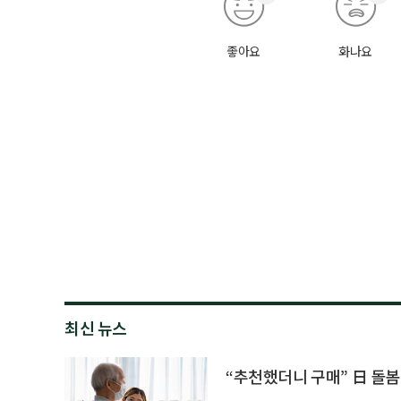
좋아요
화나요
최신 뉴스
“추천했더니 구매” 日 돌봄