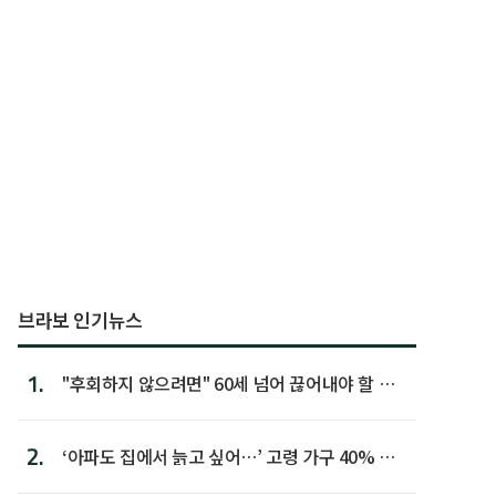
브라보 인기뉴스
1.
"후회하지 않으려면" 60세 넘어 끊어내야 할 사
람 1위
2.
‘아파도 집에서 늙고 싶어…’ 고령 가구 40% 노
후 주택이라 어...