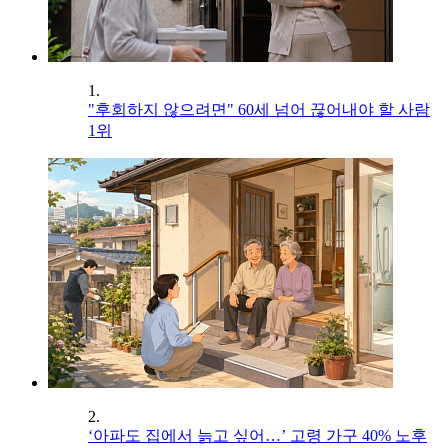
1.
"후회하지 않으려면" 60세 넘어 끊어내야 할 사람
1위
2.
‘아파도 집에서 늙고 싶어…’ 고령 가구 40% 노후