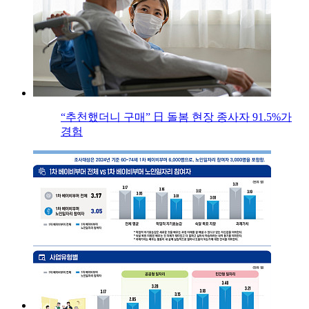
“추천했더니 구매” 日 돌봄 현장 종사자 91.5%가
경험