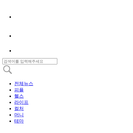
전체뉴스
피플
헬스
라이프
컬처
머니
테마