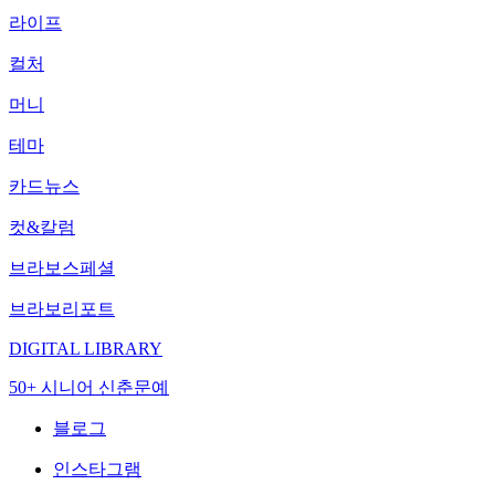
라이프
컬처
머니
테마
카드뉴스
컷&칼럼
브라보스페셜
브라보리포트
DIGITAL LIBRARY
50+ 시니어 신춘문예
블로그
인스타그램