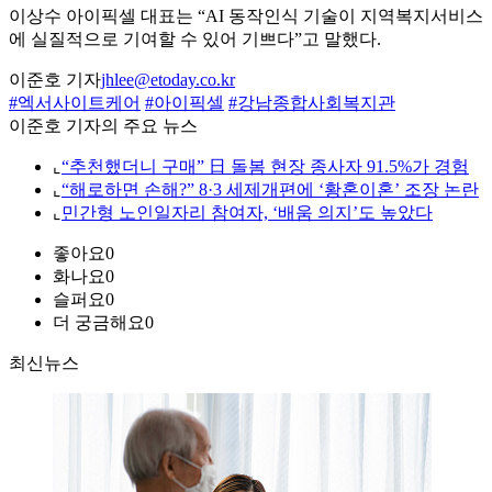
이상수 아이픽셀 대표는 “AI 동작인식 기술이 지역복지서비스
에 실질적으로 기여할 수 있어 기쁘다”고 말했다.
이준호 기자
jhlee@etoday.co.kr
#엑서사이트케어
#아이픽셀
#강남종합사회복지관
이준호 기자의 주요 뉴스
⌞
“추천했더니 구매” 日 돌봄 현장 종사자 91.5%가 경험
⌞
“해로하면 손해?” 8·3 세제개편에 ‘황혼이혼’ 조장 논란
⌞
민간형 노인일자리 참여자, ‘배움 의지’도 높았다
좋아요
0
화나요
0
슬퍼요
0
더 궁금해요
0
최신뉴스