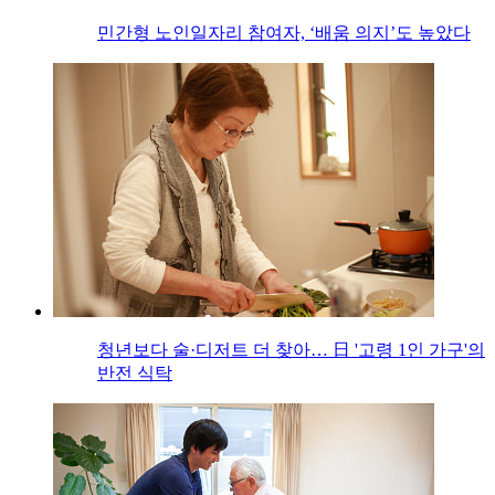
민간형 노인일자리 참여자, ‘배움 의지’도 높았다
청년보다 술·디저트 더 찾아… 日 '고령 1인 가구'의
반전 식탁