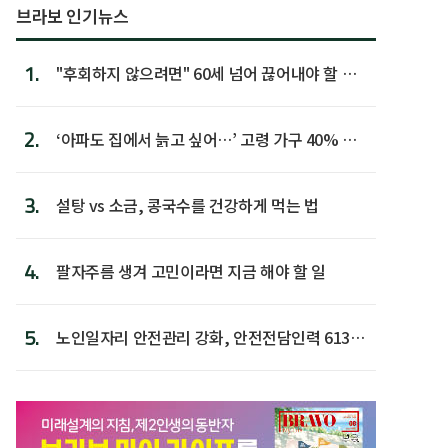
브라보 인기뉴스
1.
"후회하지 않으려면" 60세 넘어 끊어내야 할 사
람 1위
2.
‘아파도 집에서 늙고 싶어…’ 고령 가구 40% 노
후 주택이라 어...
3.
설탕 vs 소금, 콩국수를 건강하게 먹는 법
4.
팔자주름 생겨 고민이라면 지금 해야 할 일
5.
노인일자리 안전관리 강화, 안전전담인력 613명
첫 배치