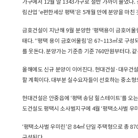
가구에서 12월 말 1343가구로 절반 가까이 줄었다.
림산업 ‘e편한세상 평택’은 5개월 만에 분양을 마친
금호건설이 지난해 9월 분양한 ‘평택용이 금호어울림
태다. ‘‘평택 용이 금호어울림’은 67~113㎡로 
를 웃돈다. 분양가는 기준층 기준 760만원부터다. 
올해에도 신규 분양이 이어진다. 현대건설·대우건설·
할 계획이다. 대부분 실수요자들이 선호하는 중소형
현대건설은 안중읍에 ‘평택 송담 힐스테이트’를 오는 4
도건설도 평택시 소사벌지구에 4월 ‘평택소사벌 우미린
‘평택소사벌 우미린’은 84㎡ 단일 주택형으로 총 870
구성된다.