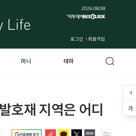
2026.08.08
로그인
회원가입
머니
테마
가
.개발호재 지역은 어디
가
선호매체 추가