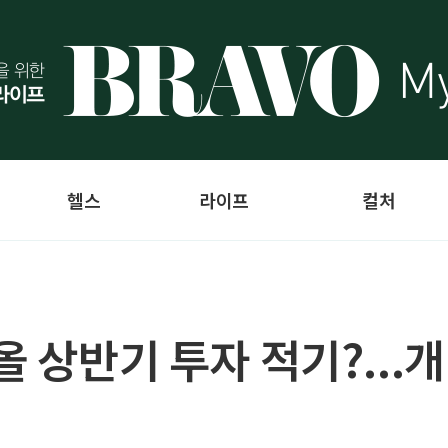
헬스
라이프
컬처
올 상반기 투자 적기?..