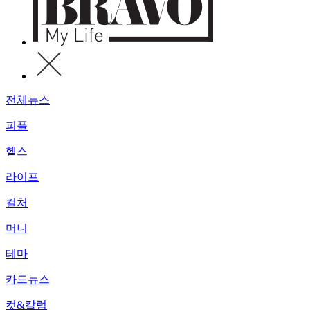
전체뉴스
피플
헬스
라이프
컬처
머니
테마
카드뉴스
컷&칼럼