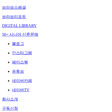
브라보스페셜
브라보리포트
DIGITAL LIBRARY
50+ 시니어 신춘문예
블로그
인스타그램
페이스북
유튜브
네이버카페
네이버TV
회사소개
구독신청