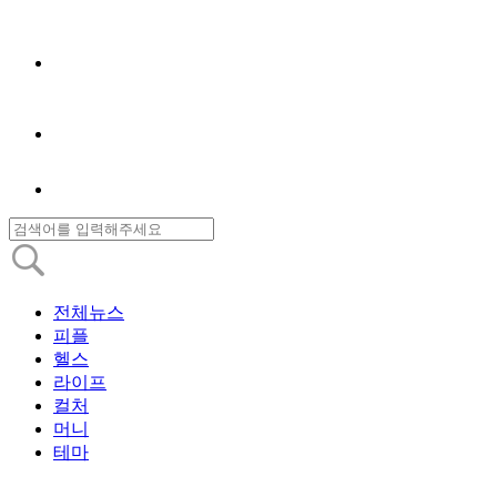
전체뉴스
피플
헬스
라이프
컬처
머니
테마