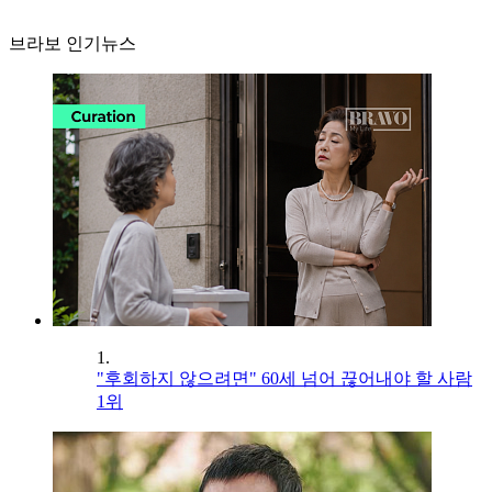
브라보 인기뉴스
1.
"후회하지 않으려면" 60세 넘어 끊어내야 할 사람
1위