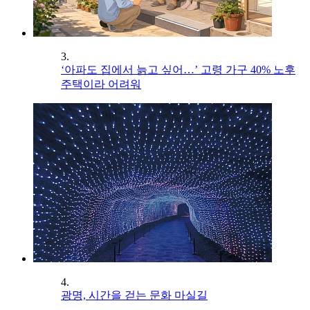
3.
‘아파도 집에서 늙고 싶어…’ 고령 가구 40% 노후
주택이라 어려워
4.
광명, 시간을 걷는 문화 마실길