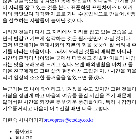
않은 뒷골목으로 쫓겨났던 동네 빵집들이 하나둘씩 인기를 얻
어 자리를 잡고 있는 것을 본다. 표준화된 프랜차이즈 베이커
리의 빵맛보다 정직한 재료로 가내 수공업식으로 만들어낸 빵
을 선호하는 사람들이 늘어난 것이다.
사라진 것들이 다시 그 자리에서 자리를 잡고 있는 모습을 보
면서 반갑고 기쁘게 생각하는 것은 필자뿐만이 아닐 것이다.
그저 변모해가는 현대사회의 자본의 힘을 꿋꿋이 잘 버텨내 주
기를 바라는 마음이다. 그래서 오래된 것들의 매력뿐 아니라
시간의 흔적이 남아있는 곳에서 따뜻하고 진솔한 이들의 사람
사는 맛을 오래오래 느끼고 싶다. 오랜 해외생활을 마치고 돌
아온 친구에게도 그런 삶의 현장에서 그립던 지난 시간을 떠올
리며 일상의 소소한 즐거움을 얻었으면 좋겠다.
누군가는 또 나이 탓이라고 넘겨짚을 수도 있지만 그런 것들이
사람을 정겹게 하고 마음의 여유를 즐길 시간을 주기 때문에
잃어버린 시간을 되찾은 듯 반가운 풍경들이다. 특히나 감정이
기우뚱거리고 마음이 어수선할 때면 더욱 그렇다.
이현숙 시니어기자
bravopress@etoday.co.kr
좋아요
0
화나요
0