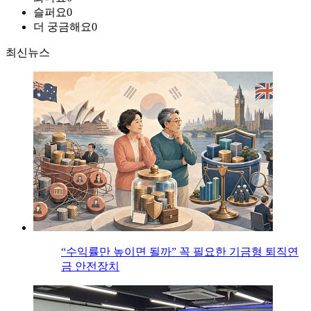
슬퍼요
0
더 궁금해요
0
최신뉴스
“수익률만 높이면 될까” 꼭 필요한 기금형 퇴직연
금 안전장치