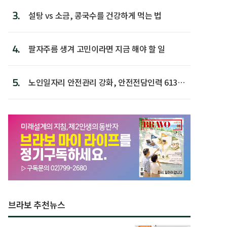
3.
설탕 vs 소금, 콩국수를 건강하게 먹는 법
4.
팔자주름 생겨 고민이라면 지금 해야 할 일
5.
노인일자리 안전관리 강화, 안전전담인력 613명
첫 배치
브라보 추천뉴스