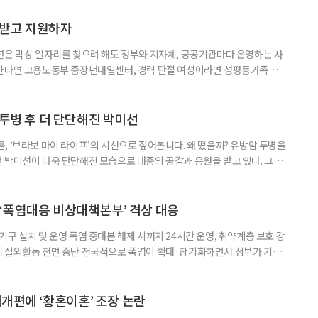
담받고 지원하자
년은 막상 일자리를 찾으려 해도 정부와 지자체, 공공기관마다 운영하는 사
원한다면 고용노동부 중장년내일센터, 경력 단절 여성이라면 성평등가족부
득을 함께 원한다면 보건복지부 노인일자리사업이 출발점이 될 수 있다.
 활용하는 것만으로도 새로운 일을 시작하는 문턱이 훨씬 낮아진다. 취업
 국민취업지원제도 구직활동이 쉽지 않은 사람을 위한 제도다. 개인별 취
 투병 후 더 단단해진 박미선
, ‘브라보 마이 라이프’의 시선으로 짚어봅니다. 왜 떴을까? 유방암 투병을
 박미선이 더욱 단단해진 모습으로 대중의 공감과 응원을 받고 있다. 그러
널에 출연한 그는 방송 활동을 그만하라는 악성 댓글을 받았다고 고백해 눈
삶을 이어가고 있는 박미선은 왜 이전보다 더 큰 관심과 사랑을 받고 있을
 소식 박미선은 재치 있는 말솜씨와 공감 능력으로
‘폭염대응 비상대책본부’ 격상 대응
구 설치 및 운영 폭염 중대본 해제 시까지 24시간 운영, 취약계층 보호 강
리 실외활동 전면 중단 전국적으로 폭염이 확대·장기화하면서 정부가 기존
’로 격상했다. 7일 보건복지부에 따르면 정은경 장관 주재로 폭염 대응
본부를 구성·운영하기로 했다. 이번 조치는 지난 2일 폭염 중앙재난안전대
령된 이후에도 폭염이 전국적으로 확대되고 장기화한 데 따른 것이다. 기존에
제개편에 ‘황혼이혼’ 조장 논란