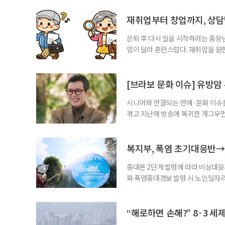
재취업부터 창업까지, 상
은퇴 후 다시 일을 시작하려는 중장
업이 달라 혼란스럽다. 재취업을 
여성새로일하기센터, 사회참여와 소
자신의 상황에 맞는 지원기관을 알고
준비부터 구직 수당까지 고용노동부
[브라보 문화 이슈] 유방암
업 지원 계획을 세
시니어와 연결되는 연예·문화 이슈를
겪고 지난해 방송에 복귀한 개그우먼
나 최근 개그맨 김영철의 유튜브 채
길을 끌었다. 투병 이후에도 자신의 
까. 오랜 방송 생활 뒤 전해진 투병
복지부, 폭염 초기대응반→
중대본 2단계 발령에 따라 비상대응기
화 폭염중대경보 발령 시 노인일자
초기대응반을 ‘폭염대응 비상대책본부
긴급회의를 열고 폭염대응 비상대책
책본부(중대본) 2단계(심각)가 발
“해로하면 손해?” 8·3 세
운영