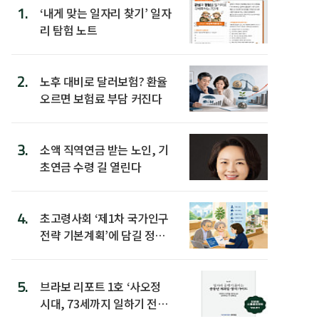
1.
‘내게 맞는 일자리 찾기’ 일자
리 탐험 노트
2.
노후 대비로 달러보험? 환율
오르면 보험료 부담 커진다
3.
소액 직역연금 받는 노인, 기
초연금 수령 길 열린다
4.
초고령사회 ‘제1차 국가인구
전략 기본계획’에 담길 정책
은
5.
브라보 리포트 1호 ‘사오정
시대, 73세까지 일하기 전략’