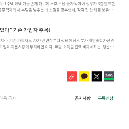
뒤 1주택 혜택 가능 존재 해로에 노후 부담 증가 막아야 정부가 3일 발표한
주택자의 세 부담을 낮추는 데 초점을 맞추면서, 각각 집 한 채를 보유한
것보다 이혼이 경제적으로 유리해질 수 있다는 분석이 나온다. 종합부동산
1주택 공제와 세액공제 적용 여부는 부부를 하나의 세대로 묶어 판단한다. 부
 세대가 두 채를 가진 것으로 보지만, 실제 이혼해 주거와 생계를 분
수 있다” 기존 가입자 주목!
폐지…. 기존 가입자도 2027년 연장부터 적용 예정 정부가 개인종합자산관
내 기업과 자본시장에 투자하면 이자· 배당 소득을 전액 비과세하는 ‘생산적
소득 이하 청년에게는 납입액의 10%를 소득공제 해주는 방안도 추진한다. 다만
 주목해야 한다. 그동안 사용하지 않고 쌓아둔 ISA 납입한도가 사라질 수 있
개편안이 국회 통과 후 그대로 시행된다면 법 시행 전 본
 이용 금지
공지사항
구독신청