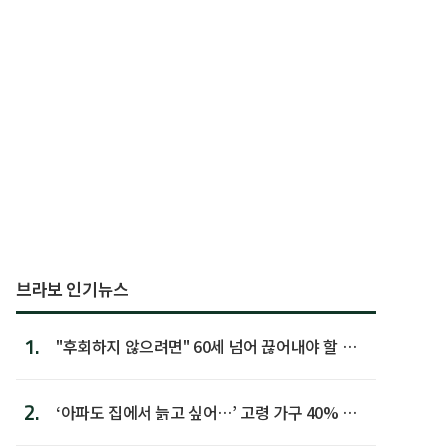
브라보 인기뉴스
1.
"후회하지 않으려면" 60세 넘어 끊어내야 할 사
람 1위
2.
‘아파도 집에서 늙고 싶어…’ 고령 가구 40% 노
후 주택이라 어...