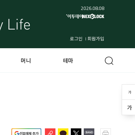
2026.08.08
로그인
회원가입
머니
테마
가
가
선호매체 추가