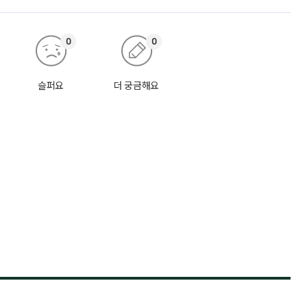
0
0
슬퍼요
더 궁금해요