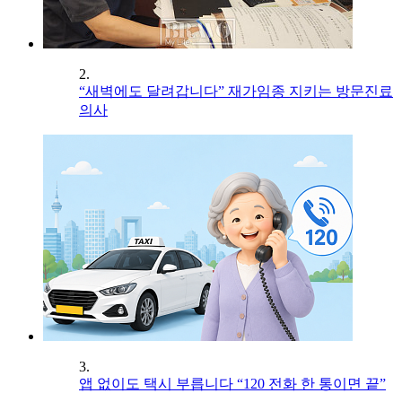
2.
“새벽에도 달려갑니다” 재가임종 지키는 방문진료
의사
3.
앱 없이도 택시 부릅니다 “120 전화 한 통이면 끝”