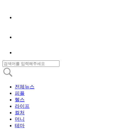
전체뉴스
피플
헬스
라이프
컬처
머니
테마