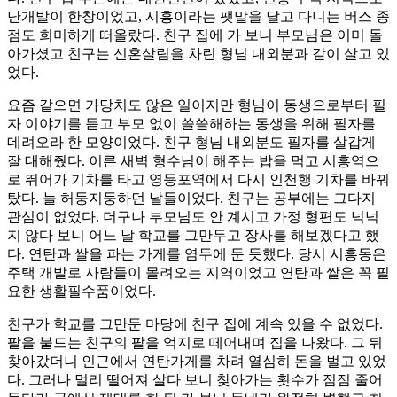
난개발이 한창이었고, 시흥이라는 팻말을 달고 다니는 버스 종
점도 희미하게 떠올랐다. 친구 집에 가 보니 부모님은 이미 돌
아가셨고 친구는 신혼살림을 차린 형님 내외분과 같이 살고 있
었다.
요즘 같으면 가당치도 않은 일이지만 형님이 동생으로부터 필
자 이야기를 듣고 부모 없이 쓸쓸해하는 동생을 위해 필자를
데려오라 한 모양이었다. 친구 형님 내외분도 필자를 살갑게
잘 대해줬다. 이른 새벽 형수님이 해주는 밥을 먹고 시흥역으
로 뛰어가 기차를 타고 영등포역에서 다시 인천행 기차를 바꿔
탔다. 늘 허둥지둥하던 날들이었다. 친구는 공부에는 그다지
관심이 없었다. 더구나 부모님도 안 계시고 가정 형편도 넉넉
지 않다 보니 어느 날 학교를 그만두고 장사를 해보겠다고 했
다. 연탄과 쌀을 파는 가게를 염두에 둔 듯했다. 당시 시흥동은
주택 개발로 사람들이 몰려오는 지역이었고 연탄과 쌀은 꼭 필
요한 생활필수품이었다.
친구가 학교를 그만둔 마당에 친구 집에 계속 있을 수 없었다.
팔을 붙드는 친구의 팔을 억지로 떼어내며 집을 나왔다. 그 뒤
찾아갔더니 인근에서 연탄가게를 차려 열심히 돈을 벌고 있었
다. 그러나 멀리 떨어져 살다 보니 찾아가는 횟수가 점점 줄어