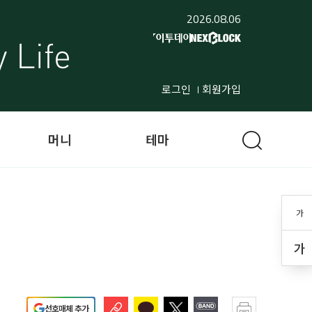
2026.08.06
로그인
회원가입
머니
테마
가
가
선호매체 추가