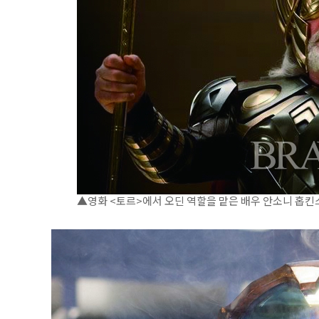
▲영화 <토르>에서 오딘 역할을 맡은 배우 안소니 홉킨