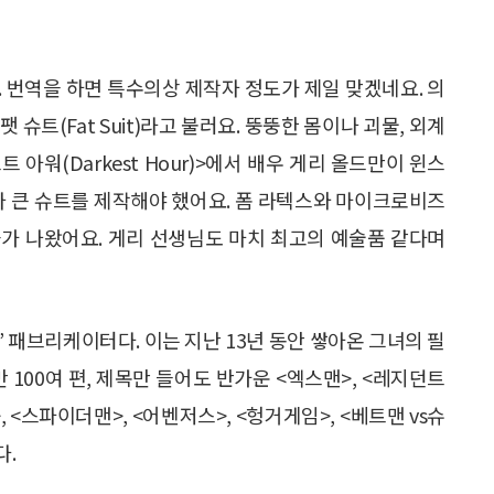
 번역을 하면 특수의상 제작자 정도가 제일 맞겠네요. 의
슈트(Fat Suit)라고 불러요. 뚱뚱한 몸이나 괴물, 외계
 아워(Darkest Hour)>에서 배우 게리 올드만이 윈스
나 큰 슈트를 제작해야 했어요. 폼 라텍스와 마이크로비즈
가 나왔어요. 게리 선생님도 마치 최고의 예술품 같다며
 패브리케이터다. 이는 지난 13년 동안 쌓아온 그녀의 필
 100여 편, 제목만 들어도 반가운 <엑스맨>, <레지던트
>, <스파이더맨>, <어벤저스>, <헝거게임>, <베트맨 vs슈
다.