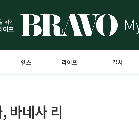
헬스
라이프
컬처
, 바네사 리