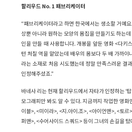
할리우드 No. 1 패브리케이터
“패브리케이터라고 하면 한국에서는 생소할 거예요.
상뿐 아니라 원하는 모양의 몸집을 만들기도 하는데 팻 
인을 만들 때 사용합니다. 개봉을 앞둔 영화 <다키스트
턴 처칠 역을 맡았는데 배우의 몸보다 두 배 가까이
라는 소재로 처음 시도했는데 정말 만족스러운 결과
인정해주셨죠.”
바네사 리는 현재 할리우드에서 자타가 인정하는 ‘탑’
모그래피만 봐도 알 수 있다. 지금까지 작업한 영화만
이블>, <미이라>, <지.아이.조>, <아이언맨>, <토르
퍼맨>, <수어사이드 스쿼드> 등이 그녀의 손길을 탔