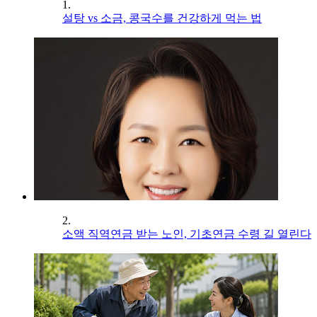
1.
설탕 vs 소금, 콩국수를 건강하게 먹는 법
2.
소액 직역연금 받는 노인, 기초연금 수령 길 열린다