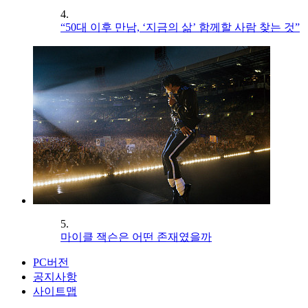
4.
“50대 이후 만남, ‘지금의 삶’ 함께할 사람 찾는 것”
5.
마이클 잭슨은 어떤 존재였을까
PC버전
공지사항
사이트맵