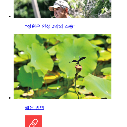
“정원은 인생 2막의 스승”
짧은 인연