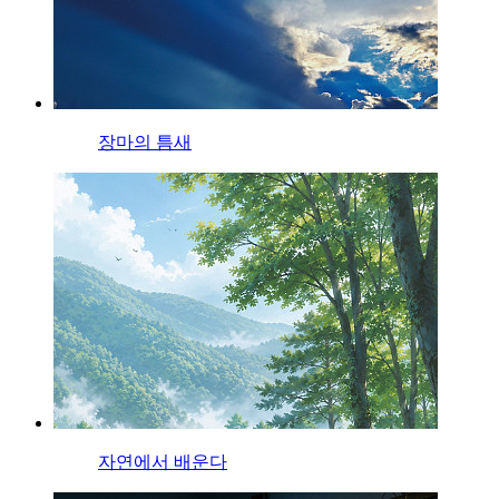
장마의 틈새
자연에서 배운다