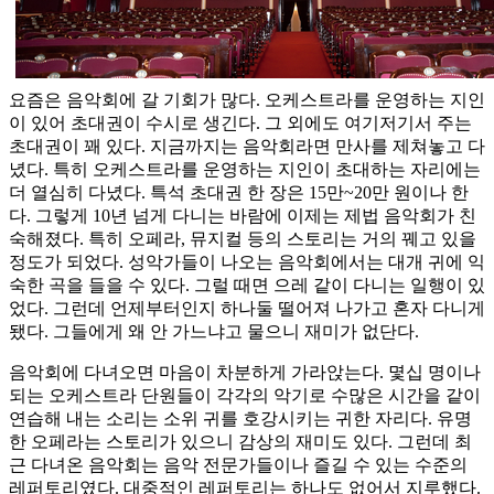
요즘은 음악회에 갈 기회가 많다. 오케스트라를 운영하는 지인
이 있어 초대권이 수시로 생긴다. 그 외에도 여기저기서 주는
초대권이 꽤 있다. 지금까지는 음악회라면 만사를 제쳐놓고 다
녔다. 특히 오케스트라를 운영하는 지인이 초대하는 자리에는
더 열심히 다녔다. 특석 초대권 한 장은 15만~20만 원이나 한
다. 그렇게 10년 넘게 다니는 바람에 이제는 제법 음악회가 친
숙해졌다. 특히 오페라, 뮤지컬 등의 스토리는 거의 꿰고 있을
정도가 되었다. 성악가들이 나오는 음악회에서는 대개 귀에 익
숙한 곡을 들을 수 있다. 그럴 때면 으레 같이 다니는 일행이 있
었다. 그런데 언제부터인지 하나둘 떨어져 나가고 혼자 다니게
됐다. 그들에게 왜 안 가느냐고 물으니 재미가 없단다.
음악회에 다녀오면 마음이 차분하게 가라앉는다. 몇십 명이나
되는 오케스트라 단원들이 각각의 악기로 수많은 시간을 같이
연습해 내는 소리는 소위 귀를 호강시키는 귀한 자리다. 유명
한 오페라는 스토리가 있으니 감상의 재미도 있다. 그런데 최
근 다녀온 음악회는 음악 전문가들이나 즐길 수 있는 수준의
레퍼토리였다. 대중적인 레퍼토리는 하나도 없어서 지루했다.