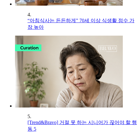
4.
“아침식사는 든든하게” 70세 이상 식생활 점수 가
장 높아
5.
[Trend&Bravo] 거절 못 하는 시니어가 끊어야 할 행
동 5