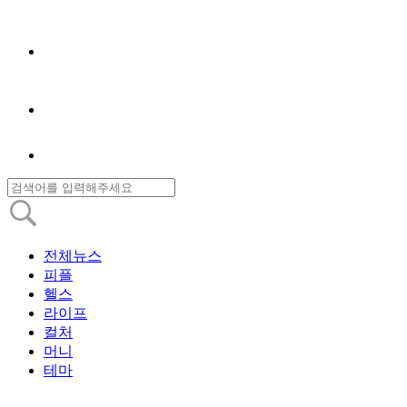
전체뉴스
피플
헬스
라이프
컬처
머니
테마