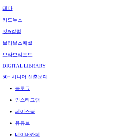
테마
카드뉴스
컷&칼럼
브라보스페셜
브라보리포트
DIGITAL LIBRARY
50+ 시니어 신춘문예
블로그
인스타그램
페이스북
유튜브
네이버카페