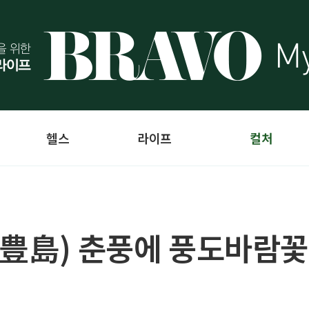
헬스
라이프
컬처
(豊島) 춘풍에 풍도바람꽃