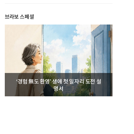
발간
브라보 스페셜
‘경험 無도 환영’ 생애 첫 일자리 도전 설
명서