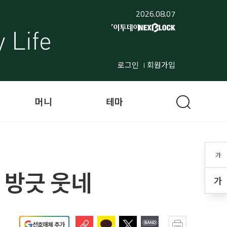
2026.08.07
로그인
회원가입
머니
테마
가
 방긋 웃네
가
선호매체 추가