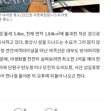
에서 바라본 풍도(김인철 야생화칼럼니스트야생
 풍도.)
둘레 5.4㎞, 전체 면적 1.84k㎡에 불과한 작은 섬으로
 종사하고 있다. 평상시 섬을 드나드는 수요가 그리 많지 않
 인천항 연안여객터미널을 떠난 여객선은 대부도 방아머리항
문에, 야생화를 찬찬히 살펴보려면 최소한 1박을 해야 한
찾아와 단원구 탄도항이나 당진의 도비도항, 서산 삼길포항
어 한나절 돌아본 뒤 오후에 되돌아 나오곤 한다.
0
0