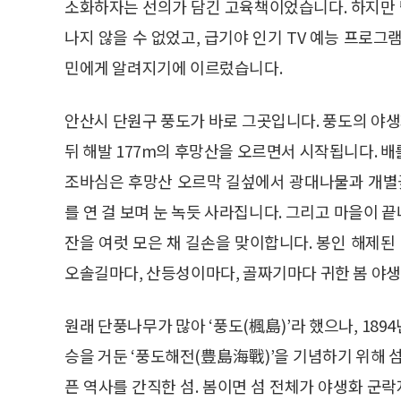
소화하자는 선의가 담긴 고육책이었습니다. 하지만
나지 않을 수 없었고, 급기야 인기 TV 예능 프로
민에게 알려지기에 이르렀습니다.
안산시 단원구 풍도가 바로 그곳입니다. 풍도의 야
뒤 해발 177m의 후망산을 오르면서 시작됩니다. 
조바심은 후망산 오르막 길섶에서 광대나물과 개별꽃
를 연 걸 보며 눈 녹듯 사라집니다. 그리고 마을이
잔을 여럿 모은 채 길손을 맞이합니다. 봉인 해제
오솔길마다, 산등성이마다, 골짜기마다 귀한 봄 야생
원래 단풍나무가 많아 ‘풍도(楓島)’라 했으나, 18
승을 거둔 ‘풍도해전(豊島海戰)’을 기념하기 위해 섬
픈 역사를 간직한 섬. 봄이면 섬 전체가 야생화 군락