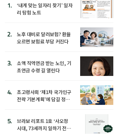
1.
‘내게 맞는 일자리 찾기’ 일자
리 탐험 노트
2.
노후 대비로 달러보험? 환율
오르면 보험료 부담 커진다
3.
소액 직역연금 받는 노인, 기
초연금 수령 길 열린다
4.
초고령사회 ‘제1차 국가인구
전략 기본계획’에 담길 정책
은
5.
브라보 리포트 1호 ‘사오정
시대, 73세까지 일하기 전략’