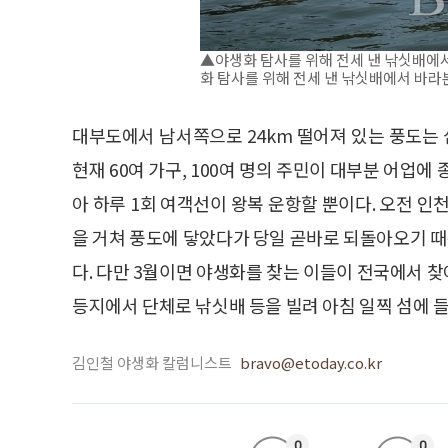
▲야생화 탐사를 위해 전세 낸 낚싯배
화 탐사를 위해 전세 낸 낚싯배에서 바라본
대부도에서 남서쪽으로 24km 떨어져 있는 풍도는 섬 
현재 60여 가구, 100여 명의 주민이 대부분 어업에
아 하루 1회 여객선이 왕복 운항할 뿐이다. 오전
을 거쳐 풍도에 닿았다가 당일 곧바로 되돌아오기 때
다. 다만 3월이면 야생화를 찾는 이들이 전국에서 
등지에서 단체로 낚싯배 등을 빌려 아침 일찍 섬에 들
김인철 야생화 칼럼니스트
bravo@etoday.co.kr
0
0