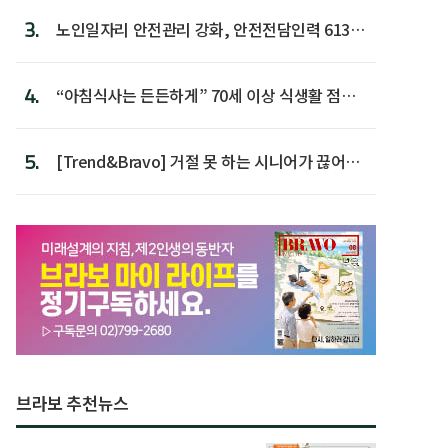
3.
노인일자리 안전관리 강화, 안전전담인력 613명
첫 배치
4.
“아침식사는 든든하게” 70세 이상 식생활 점수
가장 높아
5.
[Trend&Bravo] 거절 못 하는 시니어가 끊어야
할 행동 5
브라보 추천뉴스