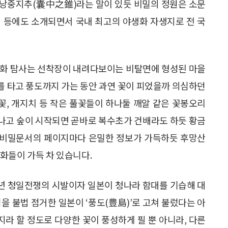
 낭중지추(囊中之錐)라는 말이 있듯 비밀의 정원은 소문
그램 등에도 소개되면서 국내 최고의 야생화 자생지로 전 국
생화 탐사는 선착장이 내려다보이는 비탈면에 형성된 마을
배를 타고 풍도까지 가는 동안 과연 꽃이 피었을까 의심하던
, 개지치 등 작은 풀꽃들이 하나둘 깨알 같은 꽃봉오리
 끝나고 숲이 시작되면 곧바로 복수초가 건배라도 하듯 황금
된 비밀문서의 페이지마다 은밀한 정보가 가득하듯 후망산
화들이 가득 차 있습니다.
94년 청일전쟁의 시발이자 일본이 청나라 함대를 기습해 대
을 불법 점거한 일본이 ‘풍도(豊島)’로 고쳐 불렀다는 아
지라 할 정도로 다양한 꽃이 풍성하게 필 뿐 아니라, 다른