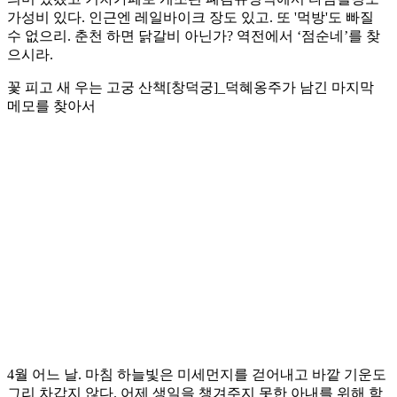
가성비 있다. 인근엔 레일바이크 장도 있고. 또 '먹방'도 빠질
수 없으리. 춘천 하면 닭갈비 아닌가? 역전에서 ‘점순네’를 찾
으시라.
꽃 피고 새 우는 고궁 산책[창덕궁]_덕혜옹주가 남긴 마지막
메모를 찾아서
4월 어느 날. 마침 하늘빛은 미세먼지를 걷어내고 바깥 기운도
그리 차갑지 않다. 어제 생일을 챙겨주지 못한 아내를 위해 함