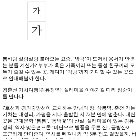
봄바람 살랑살랑 불어오는 요즘. ‘방콕’이 도저히 용서가 안 되
는 분들 계신가? 부부가 혹은 가족끼리 또는 동성 친구끼리 모
두가 즐길 수 있는 곳, 게다가 ‘먹방’까지 기대할 수 있는 곳으
로 안내해볼까 한다.
경춘선 기차여행[김유정역]_실레마을 이야기길 따라 점순이
를 만나다
7호선과 경의중앙선이 교차하는 만남의 장, 상봉역. 춘천 가는
기차는 대성리, 가평을 지나 출발한 지 72분 만에 멈춘다. 내린
곳은 근대문학 ‘봄봄’, ‘동백꽃’의 산실, 실레마을이 있는 김유
정역. 역사 맞은편으론 ‘비단으로 병풍을 두른 산’, 금병산이
포근하게 안아준다. 역사를 빠져나와 약 5분 정도 걸었을까. 버