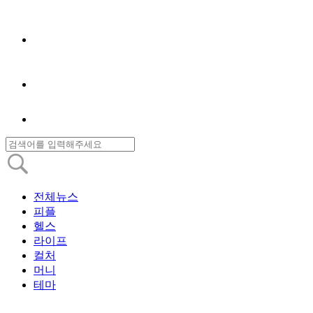
전체뉴스
피플
헬스
라이프
컬처
머니
테마