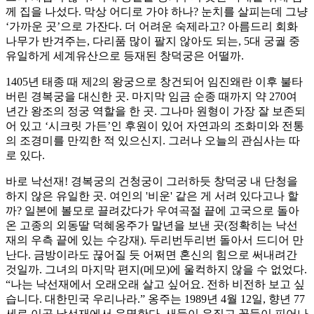
께 집을 나섰다. 막상 어디로 가야 하나? 눈치를 살피는데 그냥
‘가까운 곳’으로 가잔다. 더 어려운 숙제라고? 아름드리 회화
나무가 반겨주는, 다리품 많이 팔지 않아도 되는, 5대 궁궐 중
유일하게 세계유산으로 등재된 창덕궁은 어떨까.
1405년 태종 때 제2의 왕궁으로 창건되어 임진왜란 이후 불타
버린 경복궁을 대신한 곳. 마지막 임금 순종 때까지 약 270여
년간 왕조의 정궁 역할을 한 곳. 그나마 원형이 가장 잘 보존되
어 있고 ‘시크릿 가든’인 후원이 있어 자연과의 조화미와 전통
의 조경미를 만끽한 적 있으신지. 그러나 오늘의 관심사는 따
로 있다.
바로 낙선재! 경복궁의 건청궁이 그러하듯 창덕궁 내 단청을
하지 않은 유일한 곳. 여인의 '비운' 같은 게 서려 있다고나 할
까? 일본에 볼모로 끌려갔다가 우여곡절 끝에 고국으로 돌아
온 고종의 외동딸 덕혜옹주가 말년을 보낸 곳(정확히는 낙선
재의 우측 끝에 있는 수강재). 두리번두리번 돌아서 드디어 만
난다. 금방이라도 끊어질 듯 어쩌면 혼신의 힘으로 써내려간
것일까. 그녀의 마지막 편지(메모)에 울컥하지 않을 수 없었다.
“나는 낙선재에서 오래오래 살고 싶어요. 전하 비전하 보고 싶
습니다. 대한민국 우리나라.” 옹주는 1989년 4월 12일, 향년 77
세로 이곳 낙선재에서 운명한다. 새들이 우짖고 꽃들이 피어나