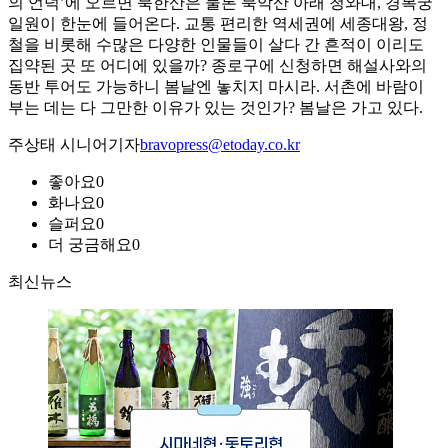
의 언덕’에 오르면 북한산은 물론 북악산 아래 청와대, 경복궁
일원이 한눈에 들어온다. 교통 편리한 역세권에 세종대왕, 정
철을 비롯해 수많은 다양한 인물들이 살다 간 흔적이 이리도
집약된 곳 또 어디에 있을까? 종로구에 신청하면 해설사와의
동반 투어도 가능하니 봄날엔 놓치지 마시라. 서촌에 바람이
부는 데는 다 그만한 이유가 있는 것인가? 봄날은 가고 있다.
주상태 시니어기자
bravopress@etoday.co.kr
좋아요
0
화나요
0
슬퍼요
0
더 궁금해요
0
최신뉴스