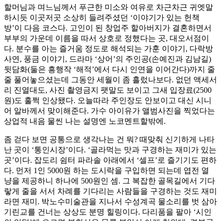
할머님과 며느님께서 푸근한 미소와 여유로 차근차근 귀엣말
하시듯 이곳저곳 소상히 들려주셨던 ‘이야기가 있는 헌책
방’이 다음 코스다. 고인이 된 창업주 할아버지가 결혼하면서
부부의 가운데 이름을 따서 상호로 정했다는 곳, 대오서점이
다. 분수를 아는 즐거움 정도로 해석되는 가훈 이야기, 다락방
사연, 풍금 이야기, 드라마 ‘상어’의 주인공(손예진과 김남길)
뒷담화(둘은 흥행작 ‘해적’에서 다시 인연을 이어간다)까지 줄
줄 풀어놓으셨는데 그동안 세월이 좀 흘렀나보다. 없던 액세서
리 진열대도, 사진 촬영금지 팻말도 보이고 그새 입장료(2500
원)도 훌쩍 인상됐다. 오늘따라 주인장도 안보이고 대신 시니
어 알바께서 맞이해준다. 가수 아이유가 앨범사진을 찍었다는
상업적 내음 물씬 나는 설명엔 노코멘트할밖에.
좀 걷다 보면 공통으로 생각나는 건 뭐? 때맞춰 신기하게 나타
난 곳이 ‘통인시장’이다. ‘골라먹는 맛과 구경하는 재미가 있는
곳’이다. 잡도리 쉼터 파라솔 아래에서 ‘셀프’로 즐기기도 편하
다. 먼저 1인 5000원 하는 도시락을 구입하면 되는데 엽전 열
냥을 제공하니 하나에 500원인 셈. 그 복잡한 골목길에서 기다
랗게 줄을 서서 차례를 기다리는 사람들을 구경하는 것도 재미
라면 재미. 박노수미술관을 지나서 수성계곡 물소리를 벗 삼아
기린교를 건너는 상상도 분명 힐링이다. 다리품을 팔아 ‘시인