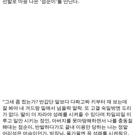
선발로 마중 나온 ‘점순이’를 만난다.
“그새 좀 컸는가? 반갑단 말보다 다짜고짜 키부터 재 보는데
잘 봐야 내 겨드랑 밑에서 넘을락 말락. 또 고갤 숙일밖엔 도리
가 없다. 딸이 더 자라야 성례를 시켜줄 수 있다며 차일피일 미
루고 일만 시키는 장인, 아버지를 못마땅해하면서 나를 충동질
해대는 점순이, 반발하다가도 끝내 이용만 당하는 나는 정말
어리석은 머슴이던가. 빙장님, 올가을엔 꼭 성례를 시켜줘요.