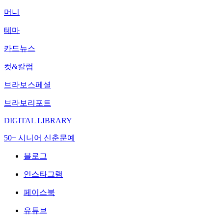
머니
테마
카드뉴스
컷&칼럼
브라보스페셜
브라보리포트
DIGITAL LIBRARY
50+ 시니어 신춘문예
블로그
인스타그램
페이스북
유튜브