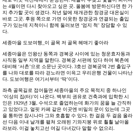
는 4월이면 다시 찾아오고 싶은 곳. 올봄에 방문하신다면 한 가
지 추가할 곳이 생겼다. 작년 말에 재개관한 창경궁 대온실이
바로 그곳. 후원 쪽으로 가면 이웃한 창경궁과 연결되는 출입
구가 있는데 지척이니 함께 둘러보면 ‘엄지 척’ 장담할 수 있
다.
세종마을 도보여행_이 골목 저 골목 헤매기 좋아라
세종마을은 인왕산 동쪽과 경복궁 사이에 있는 청운효자동과
사직동 일부 지역을 말한다. 경복궁 서편에 있다 하여 북촌에
대비해 ‘서촌’으로 소문난 곳이다. 3호선 경복궁역 2번 출입구
를 나와 대로를 따라 걷노라면 이윽고 우리은행 건물이 나타난
다. 도보여행은 여기서부터 ‘딱’이다.
좌측 골목길로 접어들면 세종마을의 주요 목적지 중 하나인
‘이상의 집(터)’이 나온다. 백부의 권유로 건축과에 입학한 시
인은 1929년 3월, 수석으로 졸업하는데 화가의 꿈을 늘 간직하
고 있었다고. 얼핏 카페 같은 이곳엔 비밀의 문이 있는데 그곳
을 통하면 잠시나마 그와 호흡할 수 있다. 한 걸음 두 걸음 올라
선 다음 이내 날개를 펼쳐 오래된 기와지붕 위로 훨훨 날아올
라보라. 이걸 놓치고선 여길 다녀갔다 말할 수 없으리.