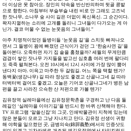
더 이상은 못 참아요. 장인의 약속을 반신반의하며 뒷골 콩밭
으로 향한다. 아침부터 부슬부슬 내린 비로 안 그래도 고즈넉
한 잣나무, 소나무 숲 사이 길은 더없이 폭신폭신. 그 순간이다.
왁자지껄하는 소리에 고개를 돌리니 그녀들이 다가오는 게 아
닌가. 결코 머물 수 없는 눈웃음의 그녀들이.”
아주 치명적이었던 들병이들 ‘눈웃음 길’을 스치듯 빠져나오
면서 그 들병이 꾐에 빠졌던 근식이가 걷던 그 ‘한숨사연 길’을
돌아본다. 오죽하면 자기 집 솥을 훔쳤을까? 세월의 무게만큼
겹겹이 쌓인 잣나무 가지들을 밟고선 심호흡 여러 번에 팔다리
도 죽죽 펼쳐본다. 오전 10시에서 12시 사이에 가장 많이 뿜어
낸다지 아마. 이윽고 마주한 두 갈림길. 어느 쪽을 택할 텐가?
동백꽃(생강나무) 길 따라 정상도 좋겠고 산골나그네 길 따라
터벅터벅 걸어도 좋겠고. 오늘은 기어코 산골나그네가 병든 남
편을 끌고 사라진 으슥한 산 저편으로 가볼 텐가?
김유정역 실레마을에선 김유정문학촌을 구경하고 난 다음 둘
레길인 ‘실레마을 이야기길’을 반드시 한 바퀴 산책해야 한다.
TV 프로그램 ‘알쓸신잡’의 그곳, 인쇄박물관이 지척에 있는데
많은 분들이 모르고 그냥 지나치고 만다. 김유정 선생이 귀향
해 야학을 일으켰던 곳, 금병의숙(錦屛義塾)에서의 인증샷도
의미 있겠고 기차카페로 개조된 폐김유정역에서 타임킬링도