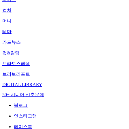
컬처
머니
테마
카드뉴스
컷&칼럼
브라보스페셜
브라보리포트
DIGITAL LIBRARY
50+ 시니어 신춘문예
블로그
인스타그램
페이스북