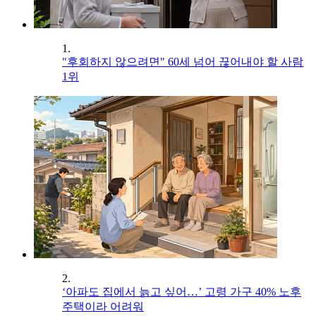
1.
"후회하지 않으려면" 60세 넘어 끊어내야 할 사람
1위
2.
‘아파도 집에서 늙고 싶어…’ 고령 가구 40% 노후
주택이라 어려워