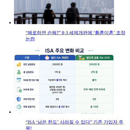
“해로하면 손해?” 8·3 세제개편에 ‘황혼이혼’ 조장
논란
“ISA ‘남은 한도’ 사라질 수 있다” 기존 가입자 주
목!