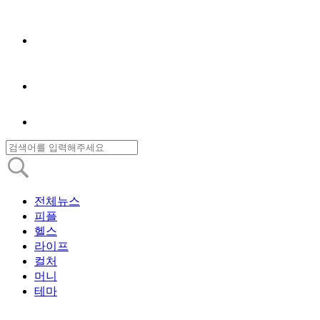
전체뉴스
피플
헬스
라이프
컬처
머니
테마