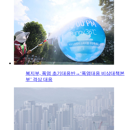
복지부, 폭염 초기대응반→‘폭염대응 비상대책본
부’ 격상 대응