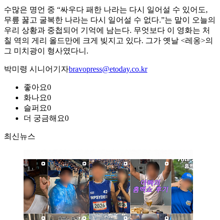
수많은 명언 중 “싸우다 패한 나라는 다시 일어설 수 있어도,
무릎 꿇고 굴복한 나라는 다시 일어설 수 없다.”는 말이 오늘의
우리 상황과 중첩되어 기억에 남는다. 무엇보다 이 영화는 처
칠 역의 게리 올드만에 크게 빚지고 있다. 그가 옛날 <레옹>의
그 미치광이 형사였다니.
박미령 시니어기자
bravopress@etoday.co.kr
좋아요
0
화나요
0
슬퍼요
0
더 궁금해요
0
최신뉴스