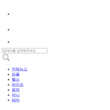
전체뉴스
피플
헬스
라이프
컬처
머니
테마