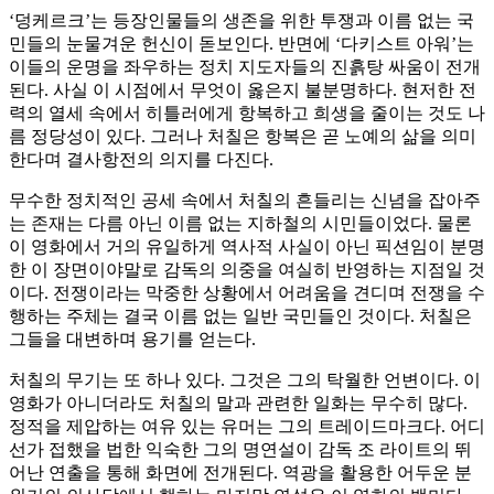
‘덩케르크’는 등장인물들의 생존을 위한 투쟁과 이름 없는 국
민들의 눈물겨운 헌신이 돋보인다. 반면에 ‘다키스트 아워’는
이들의 운명을 좌우하는 정치 지도자들의 진흙탕 싸움이 전개
된다. 사실 이 시점에서 무엇이 옳은지 불분명하다. 현저한 전
력의 열세 속에서 히틀러에게 항복하고 희생을 줄이는 것도 나
름 정당성이 있다. 그러나 처칠은 항복은 곧 노예의 삶을 의미
한다며 결사항전의 의지를 다진다.
무수한 정치적인 공세 속에서 처칠의 흔들리는 신념을 잡아주
는 존재는 다름 아닌 이름 없는 지하철의 시민들이었다. 물론
이 영화에서 거의 유일하게 역사적 사실이 아닌 픽션임이 분명
한 이 장면이야말로 감독의 의중을 여실히 반영하는 지점일 것
이다. 전쟁이라는 막중한 상황에서 어려움을 견디며 전쟁을 수
행하는 주체는 결국 이름 없는 일반 국민들인 것이다. 처칠은
그들을 대변하며 용기를 얻는다.
처칠의 무기는 또 하나 있다. 그것은 그의 탁월한 언변이다. 이
영화가 아니더라도 처칠의 말과 관련한 일화는 무수히 많다.
정적을 제압하는 여유 있는 유머는 그의 트레이드마크다. 어디
선가 접했을 법한 익숙한 그의 명연설이 감독 조 라이트의 뛰
어난 연출을 통해 화면에 전개된다. 역광을 활용한 어두운 분