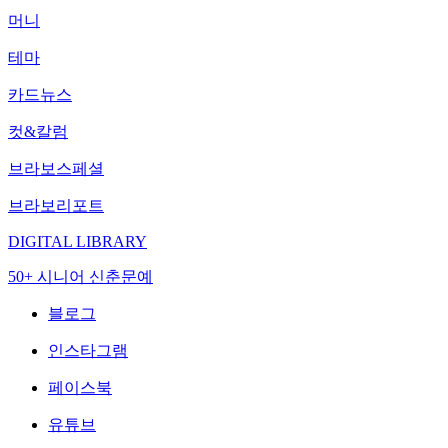
머니
테마
카드뉴스
컷&칼럼
브라보스페셜
브라보리포트
DIGITAL LIBRARY
50+ 시니어 신춘문예
블로그
인스타그램
페이스북
유튜브