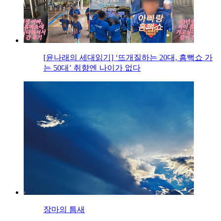
[윤나래의 세대읽기] ‘뜨개질하는 20대, 흠뻑쇼 가
는 50대’ 취향엔 나이가 없다
장마의 틈새