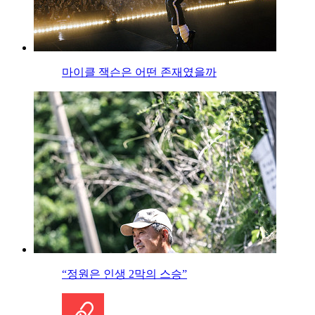
마이클 잭슨은 어떤 존재였을까
“정원은 인생 2막의 스승”