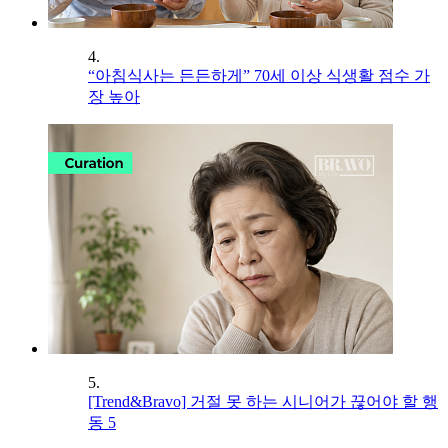
4.
“아침식사는 든든하게” 70세 이상 식생활 점수 가
장 높아
5.
[Trend&Bravo] 거절 못 하는 시니어가 끊어야 할 행
동 5