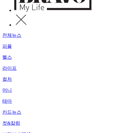
전체뉴스
피플
헬스
라이프
컬처
머니
테마
카드뉴스
컷&칼럼