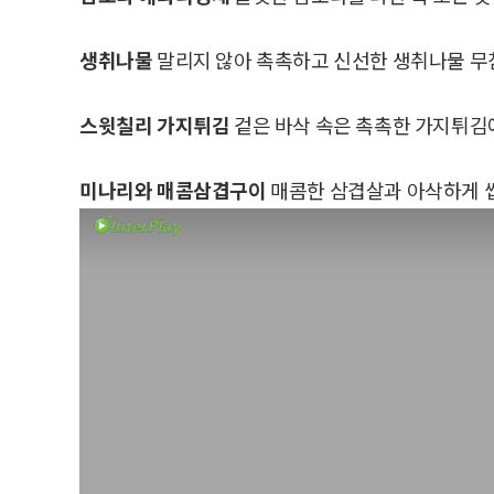
생취나물
말리지 않아 촉촉하고 신선한 생취나물 무침. 2
스윗칠리 가지튀김
겉은 바삭 속은 촉촉한 가지튀김에 
미나리와 매콤삼겹구이
매콤한 삼겹살과 아삭하게 씹히