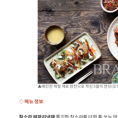
▲배민찬 제철 재료 반찬으로 차린 5월의 한상(오병돈 
◇ 메뉴 정보
참소라 해파리냉채
쫄깃한 참소라를 더한 톡 쏘는 맛이