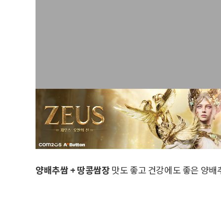
양배추쌈 + 땅콩쌈장
맛도 좋고 건강에도 좋은 양배추와 