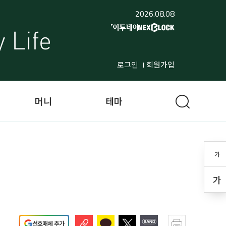
2026.08.08
로그인
회원가입
머니
테마
가
가
선호매체 추가