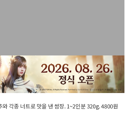
각종 너트로 맛을 낸 쌈장. 1~2인분 320g. 4800원