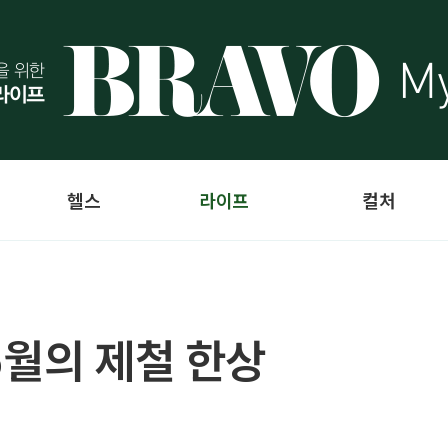
헬스
라이프
컬처
5월의 제철 한상