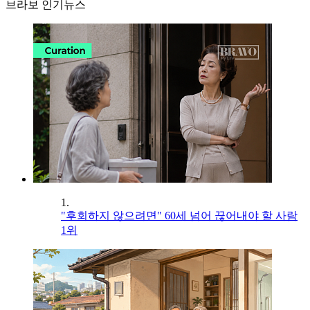
브라보 인기뉴스
1.
"후회하지 않으려면" 60세 넘어 끊어내야 할 사람
1위