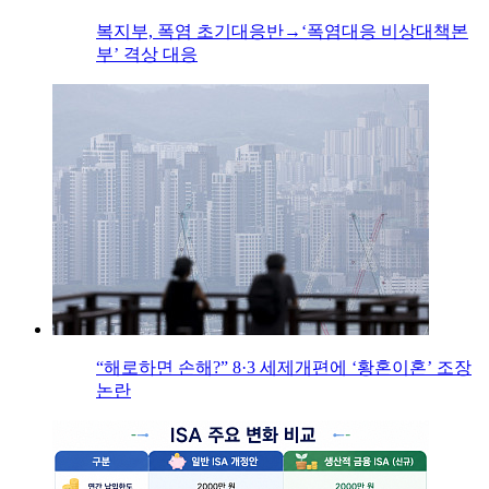
복지부, 폭염 초기대응반→‘폭염대응 비상대책본
부’ 격상 대응
“해로하면 손해?” 8·3 세제개편에 ‘황혼이혼’ 조장
논란