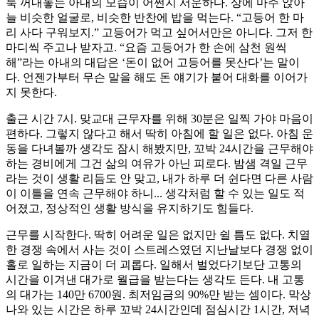
툭 꺼내놓는 아내의 모습이 어쩐지 서운하다. 상에 마주 앉아
늘 비슷한 얼굴로, 비슷한 반찬에 밥을 먹는다. “고등어 한 마
리 사다 구워보지.” 고등어가 먹고 싶어서만은 아니다. 그저 한
마디씩 주고나 받자고. “요즘 고등어가 한 손에 삼천 원씩
해”라는 아내의 대답은 ‘돈이 없어 고등어를 못산다’는 말이
다. 언젠가부터 무슨 말을 해도 돈 얘기가 붙어 대화를 이어가
지 못한다.
출근 시간 7시. 맞교대 근무자를 위해 30분은 일찍 가야 마음이
편하다. 그렇지 않다고 해서 딱히 아침에 할 일은 없다. 아침 운
동을 다녀볼까 생각도 잠시 해봤지만, 꼬박 24시간을 근무해야
하는 경비에게 그건 삶의 여유가 아닌 피로다. 밤샘 격일 근무
라는 것이 생활 리듬도 안 맞고, 내가 하루 더 쉰다면 다른 사람
이 이틀을 연속 근무해야 하니... 생각처럼 할 수 있는 일도 적
어졌고, 정상적인 생활 방식을 유지하기도 힘들다.
근무를 시작한다. 딱히 어려운 일은 없지만 쉴 틈도 없다. 치열
한 경쟁 속에서 사는 것이 스트레스였던 지난날보다 경쟁 없이
홀로 일하는 지금이 더 괴롭다. 일해서 벌었다기보단 고통의
시간을 이겨낸 대가로 월급을 받는다는 생각도 든다. 내 고통
의 대가는 140만 6700원. 최저임금의 90%만 받는 셈이다. 막상
나와 있는 시간은 하루 꼬박 24시간인데 점심시간 1시간, 저녁