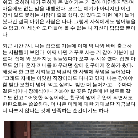
쉬고. 오히려 내가 편하게 돈 벌어가는 거 같아 미안하지”라며
마음에도 없는 말을 내뱉었다. 모르는 얘기가 아니지만 이런
경비 일도 못하는 사람이 줄을 섰다. 입 있다고 이런 얘기 늘어
놨다간 결국 아쉬운 사람은 나다. 그렇게 자식에게도 털어놓을
수 없고, 이 세상에도 떠들어 볼 수 없는 나 자신이 답답할 뿐이
다.
퇴근 시간 7시. 나는 집으로 가는데 이제 막 나와 바삐 출근하
는 사람들이 보인다. 어째 나만 거꾸로 사는 거 같아 기분이 별
로다. 집에 와 쓰러지듯 잠들었다가 오후 두 시쯤 깼다. 집엔 아
무도 없다. 혼자 끼니를 때우려던 참에 친구에게 전화가 왔다.
해장국 한 그릇 시켜놓고 막걸리 한 사발에 푸념을 늘어놨다.
“그래도 자네는 어엿한 직장이라도 다니고 있지. 나는 갚아야
할 빚만 오천이 넘어. 먹고 살려니 빚만 더 늘어가고... 주마다
결혼식이니 장례식이니 가봐야 할 곳은 많은데 빈 봉투로 갈
수도 없고.” 어엿한 직장이라는 친구의 말이 위안이 되면서도
한편으로는 씁쓸하다. 더 나은 미래에 대한 기대보단 지금보다
더 나쁘지 않다는 것에 만족하는 순간이기도 하다.