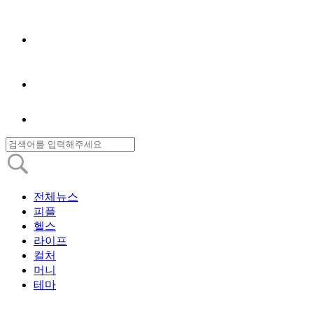
전체뉴스
피플
헬스
라이프
컬처
머니
테마