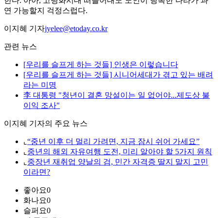
한다. 아아, 고령화시대 떠들어대도 노인이 행복한 나라가 과
연 가능할지 걱정스럽다.
이지혜 기자
jyelee@etoday.co.kr
관련 뉴스
[우리를 슬프게 하는 것들] 인생은 이렇습니다
[우리를 슬프게 하는 것들] 시니어세대가 겪고 있는 배려
라는 미명
李 대통령 "청년이 결혼 망설이는 일 없어야...제도상 불
이익 조사"
이지혜 기자의 주요 뉴스
⌞
“중년 이후 더 멀리 가려면, 지금 잠시 쉬어 가세요”
⌞
중년의 해외 자유여행 도전, 미리 알아야 할 5가지 원칙
⌞
중장년 재취업 양날의 검, 민간 자격증 딸지 말지 고민
이라면?
좋아요
0
화나요
0
슬퍼요
0