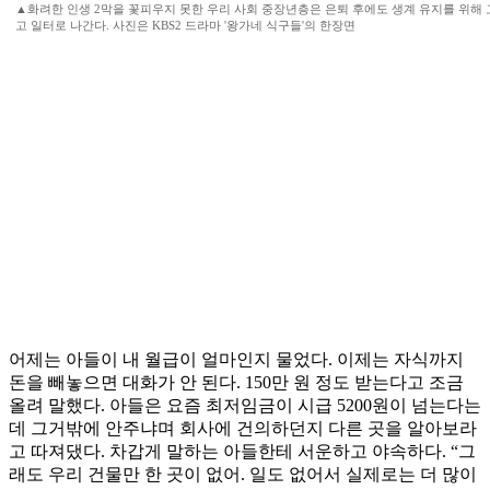
▲화려한 인생 2막을 꽃피우지 못한 우리 사회 중장년층은 은퇴 후에도 생계 유지를 위해 
고 일터로 나간다. 사진은 KBS2 드라마 '왕가네 식구들'의 한장면
어제는 아들이 내 월급이 얼마인지 물었다. 이제는 자식까지
돈을 빼놓으면 대화가 안 된다. 150만 원 정도 받는다고 조금
올려 말했다. 아들은 요즘 최저임금이 시급 5200원이 넘는다는
데 그거밖에 안주냐며 회사에 건의하던지 다른 곳을 알아보라
고 따져댔다. 차갑게 말하는 아들한테 서운하고 야속하다. “그
래도 우리 건물만 한 곳이 없어. 일도 없어서 실제로는 더 많이