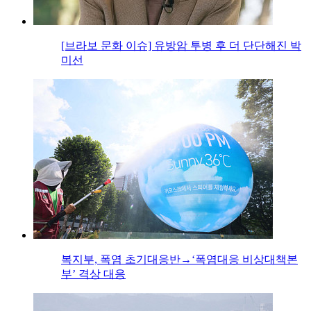
[브라보 문화 이슈] 유방암 투병 후 더 단단해진 박
미선
복지부, 폭염 초기대응반→‘폭염대응 비상대책본
부’ 격상 대응