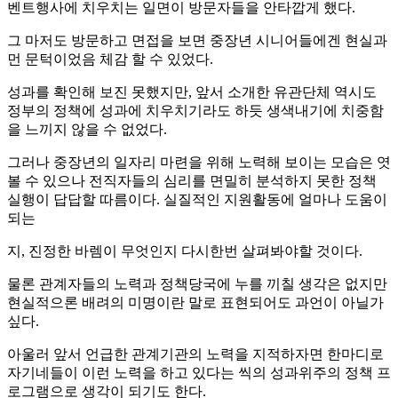
벤트행사에 치우치는 일면이 방문자들을 안타깝게 했다.
그 마저도 방문하고 면접을 보면 중장년 시니어들에겐 현실과
먼 문턱이었음 체감 할 수 있었다.
성과를 확인해 보진 못했지만, 앞서 소개한 유관단체 역시도
정부의 정책에 성과에 치우치기라도 하듯 생색내기에 치중함
을 느끼지 않을 수 없었다.
그러나 중장년의 일자리 마련을 위해 노력해 보이는 모습은 엿
볼 수 있으나 전직자들의 심리를 면밀히 분석하지 못한 정책
실행이 답답할 따름이다. 실질적인 지원활동에 얼마나 도움이
되는
지, 진정한 바렘이 무엇인지 다시한번 살펴봐야할 것이다.
물론 관계자들의 노력과 정책당국에 누를 끼칠 생각은 없지만
현실적으론 배려의 미명이란 말로 표현되어도 과언이 아닐가
싶다.
아울러 앞서 언급한 관계기관의 노력을 지적하자면 한마디로
자기네들이 이런 노력을 하고 있다는 씩의 성과위주의 정책 프
로그램으로 생각이 되기도 한다.