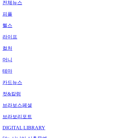
전체뉴스
피플
헬스
라이프
컬처
머니
테마
카드뉴스
컷&칼럼
브라보스페셜
브라보리포트
DIGITAL LIBRARY