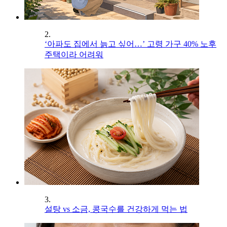
2.
‘아파도 집에서 늙고 싶어…’ 고령 가구 40% 노후
주택이라 어려워
3.
설탕 vs 소금, 콩국수를 건강하게 먹는 법