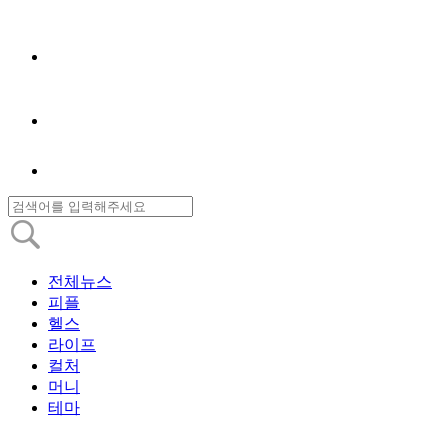
전체뉴스
피플
헬스
라이프
컬처
머니
테마