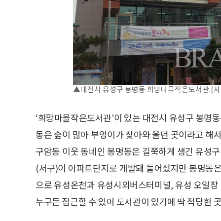
▲대전시 유성구 봉명동 희망나무작은도서관.(사
‘희망마을작은도서관’이 있는 대전시 유성구 봉명동
동은 숲이 많아 부엉이가 찾아와 울던 곳이라고 해서
구암동 이웃 동네인 봉명동은 길쭉하게 생긴 유성구
(서구)이 아파트단지로 개발돼 들어섰지만 봉명동은
으로 유성온천과 유성시외버스터미널, 유성 오일장 등
누구든 접근할 수 있어 도서관이 있기에 딱 적당한 