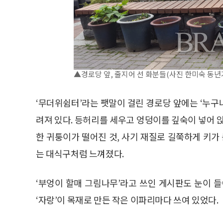
▲경로당 앞, 줄지어 선 화분들(사진 한미숙 동년
‘무더위쉼터’라는 팻말이 걸린 경로당 앞에는 ‘누구나
려져 있다. 등허리를 세우고 엉덩이를 깊숙이 넣어 
한 귀퉁이가 떨어진 것, 사기 재질로 길쭉하게 키가
는 대식구처럼 느껴졌다.
‘부엉이 할매 그림나무’라고 쓰인 게시판도 눈이 
‘자랑’이 목재로 만든 작은 이파리마다 쓰여 있었다.