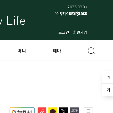
2026.08.07
로그인
회원가입
머니
테마
가
가
선호매체 추가