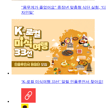
"몸무게가 줄었어요" 중장년 맞춤형 식단 실험, ‘디
자인밀’
‘K-로컬 미식여행 33선’ 알릴 인플루언서 찾아요!