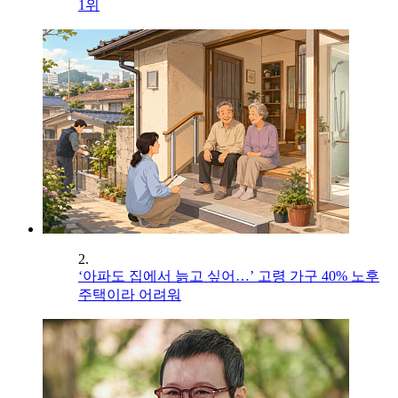
1위
2.
‘아파도 집에서 늙고 싶어…’ 고령 가구 40% 노후
주택이라 어려워