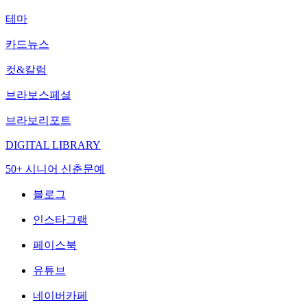
테마
카드뉴스
컷&칼럼
브라보스페셜
브라보리포트
DIGITAL LIBRARY
50+ 시니어 신춘문예
블로그
인스타그램
페이스북
유튜브
네이버카페