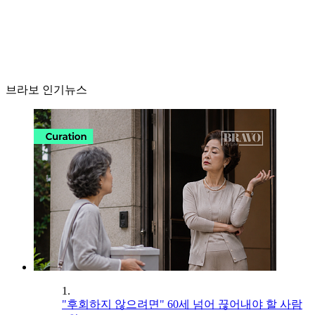
브라보 인기뉴스
1.
"후회하지 않으려면" 60세 넘어 끊어내야 할 사람