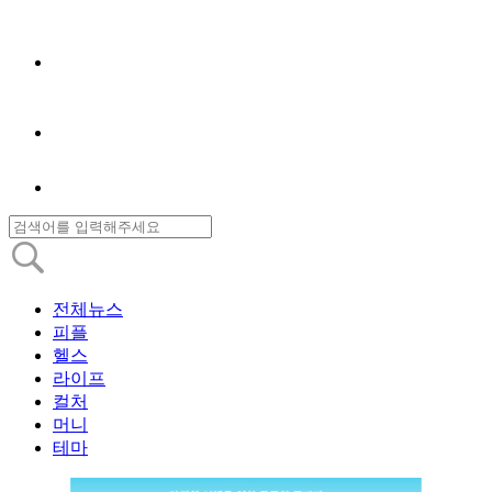
전체뉴스
피플
헬스
라이프
컬처
머니
테마