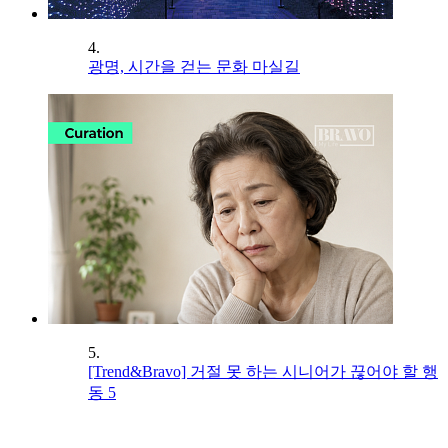
4.
광명, 시간을 걷는 문화 마실길
5.
[Trend&Bravo] 거절 못 하는 시니어가 끊어야 할 행
동 5