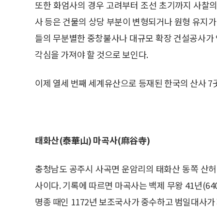
또한 화엄사의 경우 고려부터 조선 초기까지 사찰의
사 등은 건물의 상당 부분이 변형되거나 원형 유지가 
들의 무분별한 중창불사나 대규모 확장 건설공사가
각심을 가져야 할 것으로 보인다.
이제 열세 번째 세계유산으로 등재된 한국의 산사 7
태화산(泰華山) 마곡사(麻谷寺)
충청남도 공주시 사곡면 운암리의 태화산 동쪽 산허
사이다. 기록에 따르면 마곡사는 백제 무왕 41년(6
명종 때인 1172년 보조국사가 중수하고 범일대사가