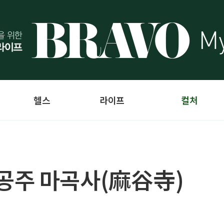
헬스
라이프
컬처
공주 마곡사(麻谷寺)