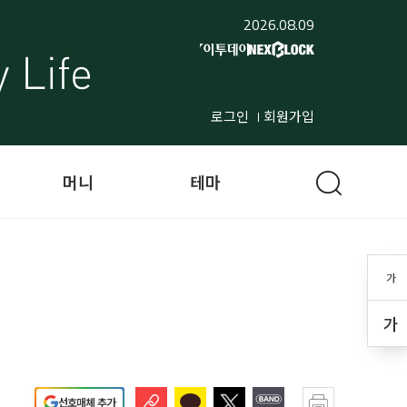
2026.08.09
로그인
회원가입
머니
테마
가
가
선호매체 추가