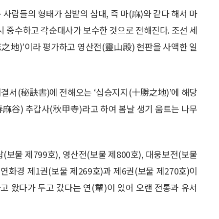
 사람들의 형태가 삼밭의 삼대, 즉 마(麻)와 같다 해서 마
시 중수하고 각순대사가 보수한 것으로 전해진다. 조선 세
忘之地)’이라 평가하고 영산전(靈山殿) 현판을 사액한 일
비결서(秘訣書)에 전해오는 ‘십승지지(十勝之地)’에 해당
春麻谷) 추갑사(秋甲寺)라고 하여 봄날 생기 움트는 나무
보물 제799호), 영산전(보물 제800호), 대웅보전(보물
연화경 제1권(보물 제269호)과 제6권(보물 제270호)이
고 왔다가 두고 갔다는 연(輦)이 있어 오랜 전통과 유서