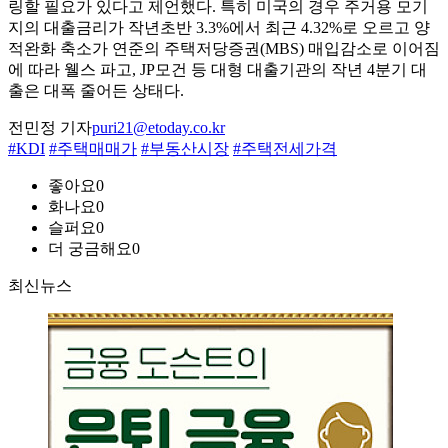
링할 필요가 있다고 제언했다. 특히 미국의 경우 주거용 모기
지의 대출금리가 작년초반 3.3%에서 최근 4.32%로 오르고 양
적완화 축소가 연준의 주택저당증권(MBS) 매입감소로 이어짐
에 따라 웰스 파고, JP모건 등 대형 대출기관의 작년 4분기 대
출은 대폭 줄어든 상태다.
전민정 기자
puri21@etoday.co.kr
#KDI
#주택매매가
#부동산시장
#주택전세가격
좋아요
0
화나요
0
슬퍼요
0
더 궁금해요
0
최신뉴스