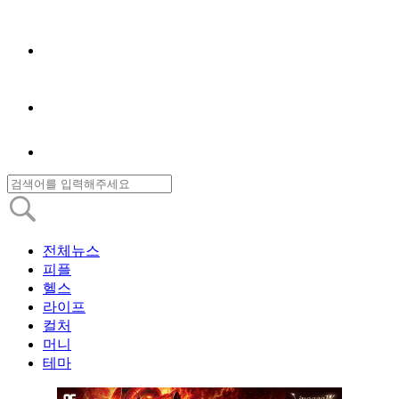
전체뉴스
피플
헬스
라이프
컬처
머니
테마