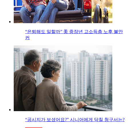
“은퇴해도 일할까” 美 중장년 고소득층 노후 불안
커
“공시지가 보셨어요?” 시니어에게 닥칠 청구서는?