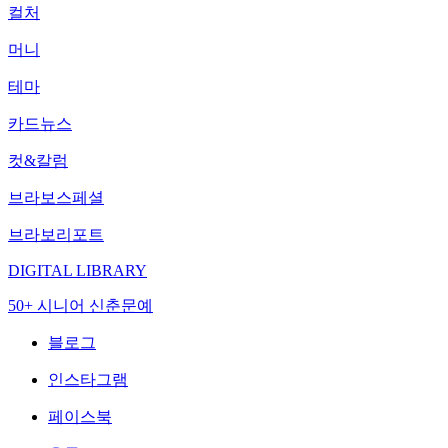
컬처
머니
테마
카드뉴스
컷&칼럼
브라보스페셜
브라보리포트
DIGITAL LIBRARY
50+ 시니어 신춘문예
블로그
인스타그램
페이스북